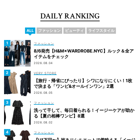
DAILY RANKING
ALL
ファッション
ビューティ
ライフスタイル
ファッション
8/6発売【H&M×WARDROBE.NYC】ルック＆全ア
イテムをチェック
2026.08.04
VERY STORE
【旅行・帰省にぴったり】シワになりにくい！1枚
で決まる「ワンピ&オールインワン」2選
2026.08.05
ファッション
洗って干して、毎日着られる！イージーケアが助か
る【夏の相棒ワンピ】8選
2026.08.02
ファッション
【U1万円〜】技ありシルエットで着映える「イージ