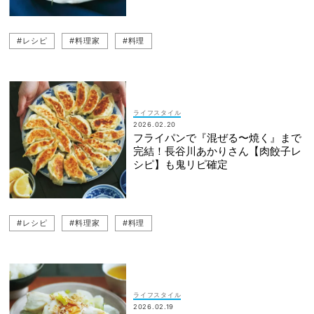
#レシピ
#料理家
#料理
ライフスタイル
2026.02.20
フライパンで『混ぜる〜焼く』まで
完結！長谷川あかりさん【肉餃子レ
シピ】も鬼リピ確定
#レシピ
#料理家
#料理
ライフスタイル
2026.02.19