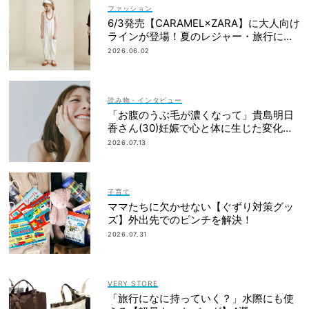
ファッション
6/3発売【CARAMEL×ZARA】に大人向け
ラインが登場！夏のレジャー・旅行にも
おすすめ
2026.06.02
読み物・インタビュー
「お腹のうぶ毛が濃くなって」貴島明日
香さん(30)妊娠で心と体に生じた変化も
「愛しいです」
2026.07.13
子育て
ママたちに欠かせない【ぐずり対策グッ
ズ】外出先でのピンチを解決！
2026.07.31
VERY STORE
「旅行になに持っていく？」水際にも使