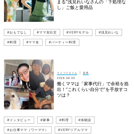
まる”浅見れいなさんの「下処理な
し」ご飯と愛用品
#おもてなし
#ママ友社交
#VERYモデル
#浅見れいな
#料理
#ママ友
#パーティー料理
|
ライフスタイル
家事
2026.04.03
働くママは「家事代行」で余裕を捻
出！“これくらい自分で”を手放すコ
ツは？
#インタビュー
#家事
#料理
#体験談
#お仕事ママ（ワーママ）
#VERYリアルママ