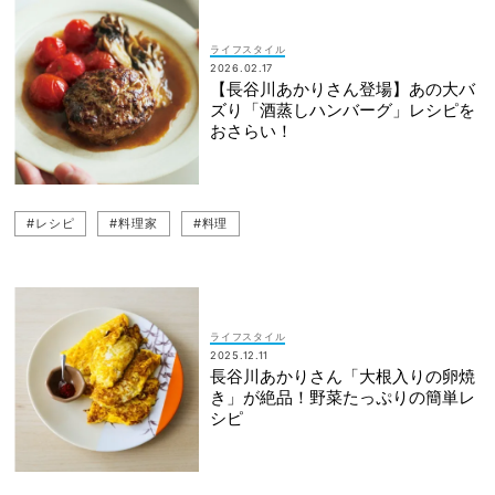
ライフスタイル
2026.02.17
【長谷川あかりさん登場】あの大バ
ズり「酒蒸しハンバーグ」レシピを
おさらい！
#レシピ
#料理家
#料理
ライフスタイル
2025.12.11
長谷川あかりさん「大根入りの卵焼
き」が絶品！野菜たっぷりの簡単レ
シピ