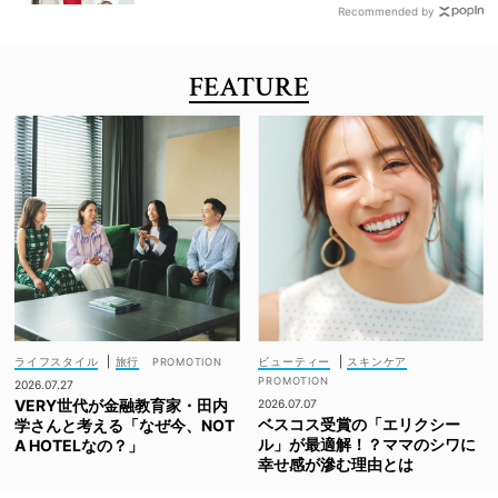
Recommended by
FEATURE
ライフスタイル
|
旅行
ビューティー
|
スキンケア
2026.07.27
VERY世代が金融教育家・田内
2026.07.07
ベスコス受賞の「エリクシー
学さんと考える「なぜ今、NOT
ル」が最適解！？ママのシワに
A HOTELなの？」
幸せ感が滲む理由とは