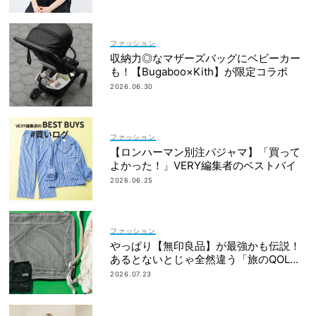
ファッション
収納力◎なマザーズバッグにベビーカー
も！【Bugaboo×Kith】が限定コラボ
2026.06.30
ファッション
【ロンハーマン別注パジャマ】「買って
よかった！」VERY編集者のベストバイ
2026.06.25
ファッション
やっぱり【無印良品】が最強かも伝説！
あるとないとじゃ全然違う「旅のQOL爆
上げアイテム」
2026.07.23