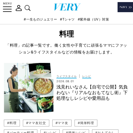
#一生ものジュエリー
#Tシャツ
#紫外線（UV）対策
料理
「料理」の記事一覧です。働く女性や子育てに頑張るママにファッ
ション&ライフスタイルなどの情報をお届けします。
|
ライフスタイル
レシピ
2026.08.01
浅見れいなさん【自宅で公開】気負
わない『リアルなおもてなし術』下
処理なしレシピや愛用品も
#料理
#ママ友社交
#ママ友
#簡単料理
#パーティー料理
#レシピ
#簡単レシピ
#おもてなし