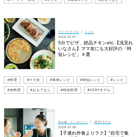
#時短レシピ
#VERYモデル
#時短料理
#浅見れいな
|
ライフスタイル
レシピ
2026.07.31
5分でピザ、絶品チキンetc.【浅見れ
いなさん】ママ友にも大好評の「時
短レシピ」４選
#料理
#ママ友
#簡単レシピ
#時短レシピ
#レシピ
#肉料理
#おもてなし
#時短料理
#VERYモデル
#ママ友社交
#浅見れいな
|
読み物・インタビュー
VERYモデル
2026.07.29
【子連れ外食よりラク】“自宅で集