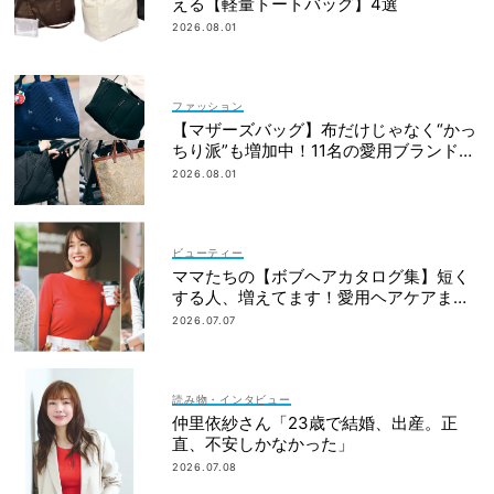
える【軽量トートバッグ】4選
2026.08.01
ファッション
【マザーズバッグ】布だけじゃなく“かっ
ちり派”も増加中！11名の愛用ブランド
は？
2026.08.01
ビューティー
ママたちの【ボブヘアカタログ集】短く
する人、増えてます！愛用ヘアケアまで
全部見せ
2026.07.07
読み物・インタビュー
仲里依紗さん「23歳で結婚、出産。正
直、不安しかなかった」
2026.07.08