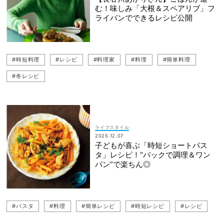
む！味しみ「大根＆スペアリブ」フ
ライパンでできるレシピ公開
#時短料理
#レシピ
#料理家
#料理
#簡単料理
#冬レシピ
ライフスタイル
2025.12.07
子どもが喜ぶ「時短ショートパス
タ」レシピ！“パックで調理＆ワン
パン”で楽ちん◎
#パスタ
#料理
#簡単レシピ
#時短レシピ
#レシピ