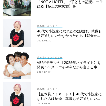
「NOT A HOTEL」で子どもの記憶に一生
残る【極上の家族旅】を
読み物・インタビュー
40代で小説家になれたのは結婚、就職も
予定通りにいかなかったから【朝倉かす
みさん】
2026.05.30
読み物・インタビュー
VERYモデルの【2025年ハイライト】を
発表！ベストバイや今だから言える事件
簿も大公開
2026.07.27
読み物・インタビュー
【直木賞ノミネート！】40代で小説家に
なれたのは結婚、就職も予定通りにいか
なかったから｜朝倉かすみさん
2026.06.15