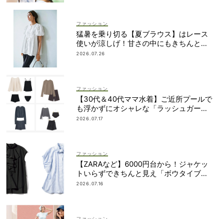
ファッション
猛暑を乗り切る【夏ブラウス】はレース
使いが涼しげ！甘さの中にもきちんと感
を
2026.07.26
ファッション
【30代＆40代ママ水着】ご近所プールで
も浮かずにオシャレな「ラッシュガード
＆ショートパンツセット」6選！
2026.07.17
ファッション
【ZARAなど】6000円台から！ジャケッ
トいらずできちんと見え「ボウタイブラ
ウス」4選
2026.07.16
ファッション