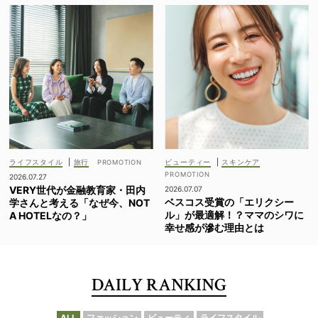
ライフスタイル
|
旅行
ビューティー
|
スキンケア
2026.07.27
VERY世代が金融教育家・田内
2026.07.07
ベスコス受賞の「エリクシー
学さんと考える「なぜ今、NOT
ル」が最適解！？ママのシワに
A HOTELなの？」
幸せ感が滲む理由とは
DAILY RANKING
ALL
ファッション
ビューティ
ライフスタイル