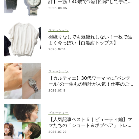
計】一筋！40歳で“時計回帰”して手に入
れた名品は？
2026.08.05
ファッション
羽織りなしでも気後れしない！一枚で品
よく今っぽい【白黒紺トップス】
2026.07.14
ファッション
【カルティエ】30代ワーママに“パンテ
ール”の一生もの時計が人気！仕事のご褒
美＆節目買いに
2026.07.13
ビューティー
【人気記事ベスト５｜ビューティ編】マ
マたちの「ショート＆ボブヘア」トレン
ドが丸わかり！
2026.07.29