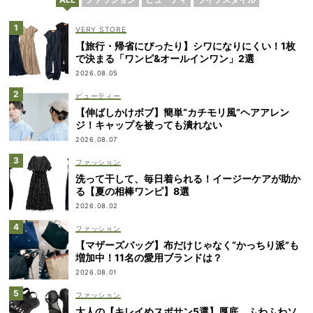
VERY STORE
【旅行・帰省にぴったり】シワになりにくい！1枚
で決まる「ワンピ&オールインワン」2選
2026.08.05
ビューティー
【伸ばしかけボブ】簡単“カチモリ風”ヘアアレン
ジ！キャップを被っても潰れない
2026.08.07
ファッション
洗って干して、毎日着られる！イージーケアが助か
る【夏の相棒ワンピ】8選
2026.08.02
ファッション
【マザーズバッグ】布だけじゃなく“かっちり派”も
増加中！11名の愛用ブランドは？
2026.08.01
ファッション
大人の【キレイめスポサン5選】厚底、ふわふわソ