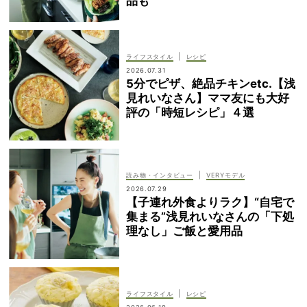
品も
|
ライフスタイル
レシピ
2026.07.31
5分でピザ、絶品チキンetc.【浅
見れいなさん】ママ友にも大好
評の「時短レシピ」４選
|
読み物・インタビュー
VERYモデル
2026.07.29
【子連れ外食よりラク】“自宅で
集まる”浅見れいなさんの「下処
理なし」ご飯と愛用品
|
ライフスタイル
レシピ