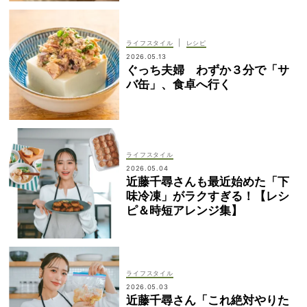
|
ライフスタイル
レシピ
2026.05.13
ぐっち夫婦 わずか３分で「サ
バ缶」、食卓へ行く
ライフスタイル
2026.05.04
近藤千尋さんも最近始めた「下
味冷凍」がラクすぎる！【レシ
ピ＆時短アレンジ集】
ライフスタイル
2026.05.03
近藤千尋さん「これ絶対やりた