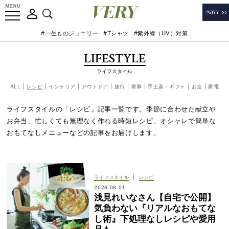
#一生ものジュエリー
#Tシャツ
#紫外線（UV）対策
LIFESTYLE
ライフスタイル
ALL
レシピ
インテリア
アウトドア
旅行
家事
手土産・ギフト
お金
家電
ライフスタイルの「レシピ」記事一覧です。季節に合わせた献立や
お弁当、忙しくても無理なく作れる時短レシピ、オシャレで簡単な
おもてなしメニューなどの記事をお届けします。
|
ライフスタイル
レシピ
2026.08.01
浅見れいなさん【自宅で公開】
気負わない『リアルなおもてな
し術』下処理なしレシピや愛用