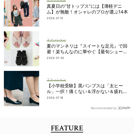
真夏日の“甘トップス”には【薄軽デニ
ム】が無敵！オシャレのプロが選ぶ14本
2026.07.12
ファッション
夏のマンネリは『スイートな足元』で回
避！楽ちんなのに華やぐ【最旬シューズ1
6選】
2026.07.30
ファッション
【小学校受験】黒パンプスは「太ヒー
ル」一択！痛くない＆浮かない＆疲れな
い先輩ママたちのベストバイ4選
2026.07.18
Recommended by
FEATURE