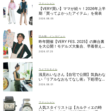
ファッション
【VERY買い】ママが続々！2026年上半
期「買ってよかったアイテム」を発表
2026.08.05
読み物・インタビュー
昨年開催【VERY FES. 2025】の舞台裏
を大公開！モデルズ大集合、早着替え作
戦etc.
2026.07.25
ライフスタイル
浅見れいなさん【自宅で公開】気負わな
い『リアルなおもてなし術』下処理なし
レシピや愛用品も
2026.08.01
ファッション
人気スタイリストは【カルティエの時