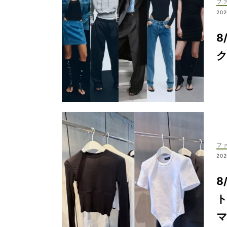
フ
202
8
フ
202
8