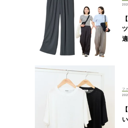
202
適
フ
202