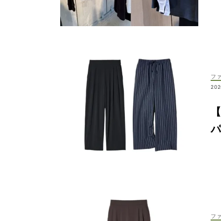
フ
202
フ