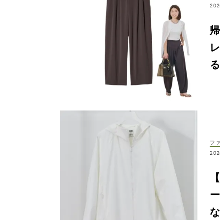
202
フ
202
【
な