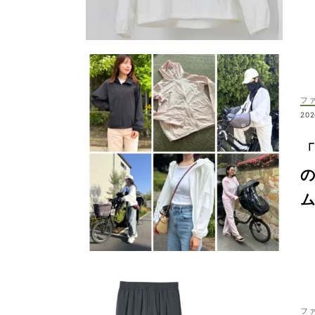
フ
202
の
フ