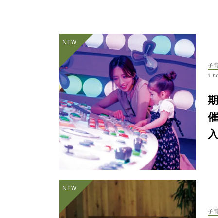
子
1 h
入
子