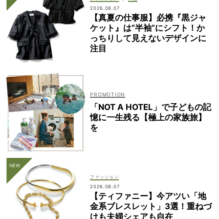
2026.08.07
【真夏の仕事服】必携『黒ジャ
ケット』は“半袖”にシフト！か
っちりして見えないデザインに
注目
「NOT A HOTEL」で子どもの記
憶に一生残る【極上の家族旅】
を
ファッション
2026.08.07
【ティファニー】今アツい「地
金系ブレスレット」3選！重ねづ
けも夫婦シェアも自在