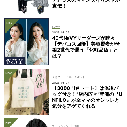
デ』５人のママスタイリストが
直伝！
NAVY
2026.08.07
40代NaVYリーダーズが続々
【デパコス回帰】美容賢者が母
娘2世代で通う「化粧品店」と
は？
|
子育て
子連れスポット
2026.08.07
【3000円台トート】は保冷バ
ッグ付き！“店内広々”豊洲の『U
NFILO』が全ママのオシャレと
気分をアゲてくれる
|
ファッション
洋服