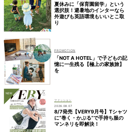
夏休みに「保育園留学」という
選択肢！避暑地のインターなら
外遊びも英語環境もいいとこ取
り
「NOT A HOTEL」で子どもの記
憶に一生残る【極上の家族旅】
を
ファッション
2026.08.07
8/7発売【VERY9月号】Tシャツ
に“巻く・かぶる”で手持ち服の
マンネリを即解決！