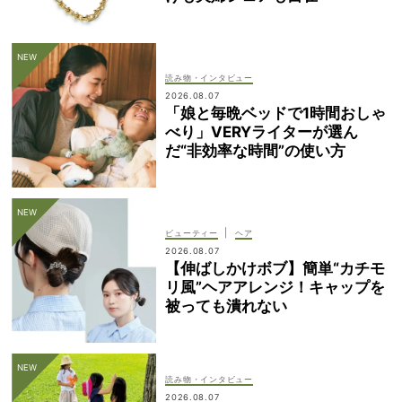
読み物・インタビュー
2026.08.07
「娘と毎晩ベッドで1時間おしゃ
べり」VERYライターが選ん
だ“非効率な時間”の使い方
|
ビューティー
ヘア
2026.08.07
【伸ばしかけボブ】簡単“カチモ
リ風”ヘアアレンジ！キャップを
被っても潰れない
読み物・インタビュー
2026.08.07