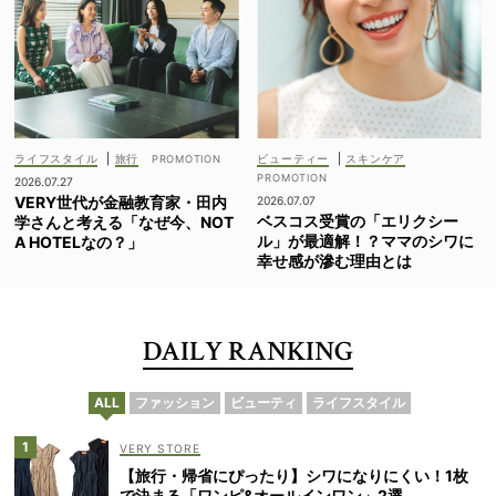
ライフスタイル
|
旅行
ビューティー
|
スキンケア
2026.07.27
VERY世代が金融教育家・田内
2026.07.07
ベスコス受賞の「エリクシー
学さんと考える「なぜ今、NOT
ル」が最適解！？ママのシワに
A HOTELなの？」
幸せ感が滲む理由とは
DAILY RANKING
ALL
ファッション
ビューティ
ライフスタイル
VERY STORE
【旅行・帰省にぴったり】シワになりにくい！1枚
で決まる「ワンピ&オールインワン」2選