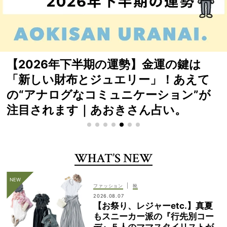
待望の受注再開！「VERY×yoriトート」
は裏表使える“縦型”が人気【徹底解説】
WHAT’S NEW
|
ファッション
靴
2026.08.07
【お祭り、レジャーetc.】真夏
もスニーカー派の『行先別コー