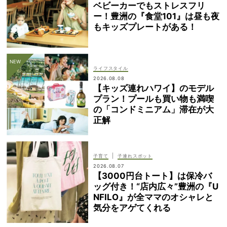
ベビーカーでもストレスフリ
ー！豊洲の『食堂101』は昼も夜
もキッズプレートがある！
ライフスタイル
2026.08.08
【キッズ連れハワイ】のモデル
プラン！プールも買い物も満喫
の「コンドミニアム」滞在が大
正解
|
子育て
子連れスポット
2026.08.07
【3000円台トート】は保冷バ
ッグ付き！“店内広々”豊洲の『U
NFILO』が全ママのオシャレと
気分をアゲてくれる