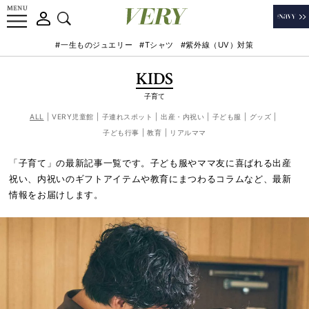
#一生ものジュエリー
#Tシャツ
#紫外線（UV）対策
KIDS
子育て
ALL
VERY児童館
子連れスポット
出産・内祝い
子ども服
グッズ
子ども行事
教育
リアルママ
「子育て」の最新記事一覧です。子ども服やママ友に喜ばれる出産
祝い、内祝いのギフトアイテムや教育にまつわるコラムなど、最新
情報をお届けします。