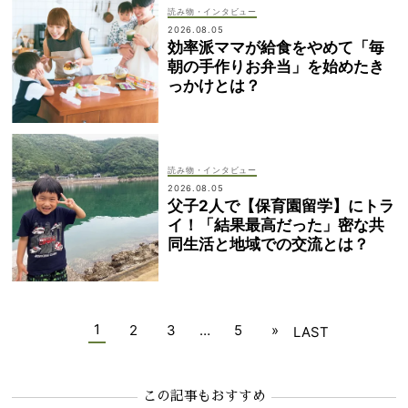
読み物・インタビュー
2026.08.05
効率派ママが給食をやめて「毎
朝の手作りお弁当」を始めたき
っかけとは？
読み物・インタビュー
2026.08.05
父子2人で【保育園留学】にトラ
イ！「結果最高だった」密な共
同生活と地域での交流とは？
1
2
3
…
5
»
LAST
この記事もおすすめ