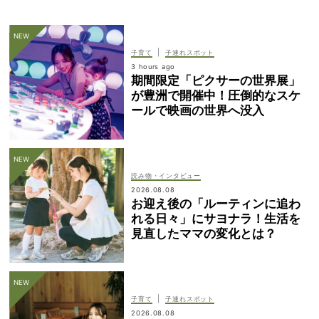
|
子育て
子連れスポット
3 hours ago
期間限定「ピクサーの世界展」
が豊洲で開催中！圧倒的なスケ
ールで映画の世界へ没入
読み物・インタビュー
2026.08.08
お迎え後の「ルーティンに追わ
れる日々」にサヨナラ！生活を
見直したママの変化とは？
|
子育て
子連れスポット
2026.08.08