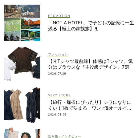
「NOT A HOTEL」で子どもの記憶に一生
残る【極上の家族旅】を
ファッション
【甘Tシャツ最前線】体感はTシャツ、気
分はブラウスな『主役級デザイン』7選
2026.07.29
VERY STORE
【旅行・帰省にぴったり】シワになりに
くい！1枚で決まる「ワンピ&オールイン
ワン」2選
2026.08.05
読み物・インタビュー