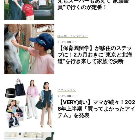
えもスーパーもあえて“家族全
員”で行くのが定番！
読み物・インタビュー
2026.08.06
【保育園留学】が移住のステッ
プに！2カ月おきに“東京と北海
道”を行き来して家族で決断
ファッション
2026.08.05
【VERY買い】ママが続々！202
6年上半期「買ってよかったアイ
テム」を発表