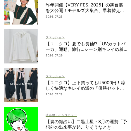
昨年開催【VERY FES. 2025】の舞台裏
を大公開！モデルズ大集合、早着替え作
戦etc.
2026.07.25
ファッション
【ユニクロ】夏でも長袖⁉「UVカットパ
ーカ」通勤、旅行…シーン別キレイめ着
こなし3選
2026.07.29
ファッション
【ユニクロ】上下買ってもU5000円！涼
しく快適なキレイめ派の「優勝セット」
は着回し力も
2026.07.28
読み物・インタビュー
【裏の顔占い】二黒土星・8月の運勢「予
想外の出来事が起こりそうなとき」