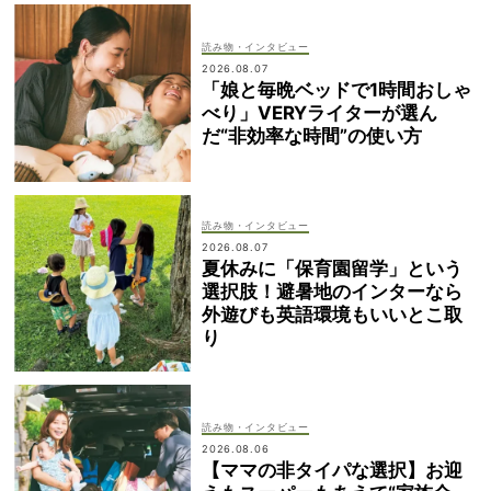
読み物・インタビュー
2026.08.07
「娘と毎晩ベッドで1時間おしゃ
べり」VERYライターが選ん
だ“非効率な時間”の使い方
読み物・インタビュー
2026.08.07
夏休みに「保育園留学」という
選択肢！避暑地のインターなら
外遊びも英語環境もいいとこ取
り
読み物・インタビュー
2026.08.06
【ママの非タイパな選択】お迎