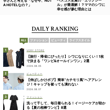
ベスコス受賞の「エリクシー
学さんと考える「なぜ今、NOT
ル」が最適解！？ママのシワに
A HOTELなの？」
幸せ感が滲む理由とは
DAILY RANKING
ALL
ファッション
ビューティ
ライフスタイル
VERY STORE
【旅行・帰省にぴったり】シワになりにくい！1枚
で決まる「ワンピ&オールインワン」2選
2026.08.05
ビューティー
【伸ばしかけボブ】簡単“カチモリ風”ヘアアレン
ジ！キャップを被っても潰れない
2026.08.07
ファッション
洗って干して、毎日着られる！イージーケアが助か
る【夏の相棒ワンピ】8選