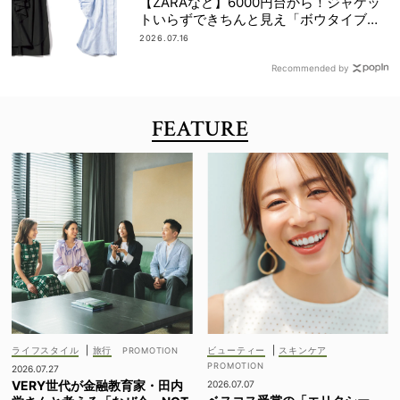
【ZARAなど】6000円台から！ジャケッ
トいらずできちんと見え「ボウタイブラ
ウス」4選
2026.07.16
Recommended by
FEATURE
ライフスタイル
|
旅行
ビューティー
|
スキンケア
2026.07.27
VERY世代が金融教育家・田内
2026.07.07