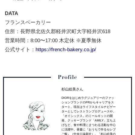
DATA
フランスベーカリー
住所：
長野県北佐久郡軽井沢町大字軽井沢618
営業時間：8:00〜17:00 木定休 ※夏季無休
公式サイト：
https://french-bakery.co.jp/
Profile
杉山絵美さん
DIORをはじめラグジュアリーのファッ
ションブランドのPRからキャリアをス
タート。現在はライフスタイルナビゲー
ターとしてレストランプロデュースや、
「オイシックス」のミールキットの開
発、クッキーブランド「AMILY」立ち上
げなど、食や料理にまつわる活動を中心
に活躍中。著書に『おうちで作るセレブ
ご飯』（中央公論新社）。「杉山絵美の