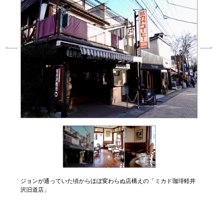
壁にはテ
ジョンが通っていた頃からほぼ変わらぬ店構えの「ミカド珈琲軽井
自然光
沢旧道店」
な空気
ヒーを