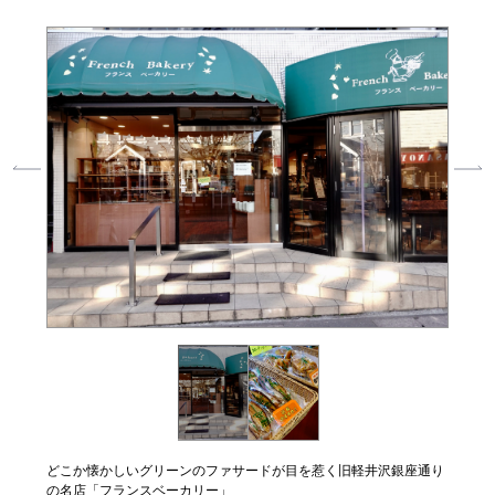
々にも長
どこか懐かしいグリーンのファサードが目を惹く旧軽井沢銀座通り
軽井沢
の名店「フランスベーカリー」
年愛さ