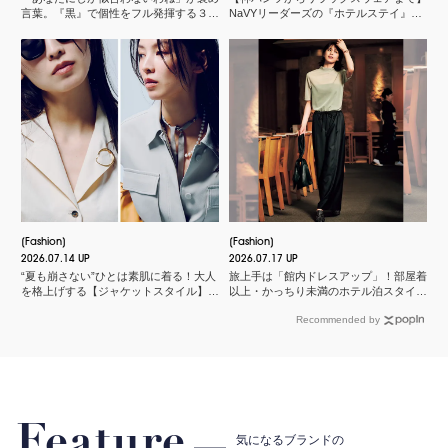
言葉。『黒』で個性をフル発揮する３つ
NaVYリーダーズの『ホテルステイ』に
のスタイル
欠かせないMY名品
Fashion
Fashion
2026.07.14 UP
2026.07.17 UP
“夏も崩さない”ひとは素肌に着る！大人
旅上手は「館内ドレスアップ」！部屋着
を格上げする【ジャケットスタイル】厳
以上・かっちり未満のホテル泊スタイル
選３
３選
Recommended by
Feature
気になるブランドの