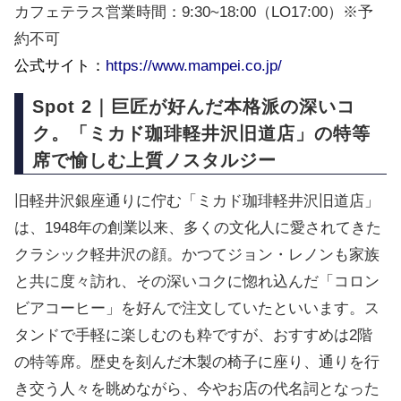
カフェテラス営業時間：9:30~18:00（LO17:00）※予
約不可
公式サイト：
https://www.mampei.co.jp/
Spot 2｜巨匠が好んだ本格派の深いコ
ク。「ミカド珈琲軽井沢旧道店」の特等
席で愉しむ上質ノスタルジー
旧軽井沢銀座通りに佇む「ミカド珈琲軽井沢旧道店」
は、1948年の創業以来、多くの文化人に愛されてきた
クラシック軽井沢の顔。かつてジョン・レノンも家族
と共に度々訪れ、その深いコクに惚れ込んだ「コロン
ビアコーヒー」を好んで注文していたといいます。ス
タンドで手軽に楽しむのも粋ですが、おすすめは2階
の特等席。歴史を刻んだ木製の椅子に座り、通りを行
き交う人々を眺めながら、今やお店の代名詞となった