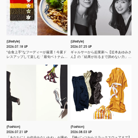
Lifestyle
Lifestyle
2026.07.18 UP
2026.07.25 UP
“会食上手”なフーディーが厳選！今夏ド
ギャルサーから起業家へ【近本あゆみさ
レスアップして楽しむ「最旬ベトナム料
ん】の「結果が出るまで諦めない力」と
理店」
は？＜申 真衣さんの今、話したい人＞
Fashion
Fashion
2026.07.21 UP
2026.08.03 UP
「あなたにしか似合わないわね」が褒め
【神パンツからリラックスウェアまで】