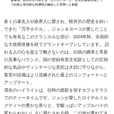
ルパイ。
避暑地・軽井沢を代表する「万平ホテル」が、歴史的価値を残しつ
赤がア
お皿やカ
つ伝統と現代的な快適性が融合した空間へと刷新
る和洋
多くの著名人や政界人に愛され、軽井沢の歴史を紡い
できた「万平ホテル」。ジョン＆ヨーコが愛したこと
でも有名なこのクラシカルな宿が、2024年秋、全面的
な大規模改修を経てグランドオープンしています。 訪
れる人の心を捉えて離さないのは、伝統の継承と革新
の見事なバランス。国の登録有形文化財としての圧倒
的な気品やヴィンテージな意匠は大切に守りながら、
客室や設備はより洗練された最上のコンフォートへと
アップデート。
滞在のハイライトは、往時の面影を宿すカフェテラス
でのティータイムです。ジョンが愛したロイヤルミル
クティーの豊かな香りと、甘酸っぱいアップルパイの
変わらぬおいしさに満たされる時、この地が重ねてき