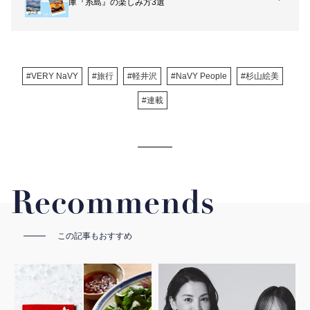
庫『糸島』の楽しみ方3選
#VERY NaVY
#旅行
#軽井沢
#NaVY People
#杉山絵美
#連載
Recommends
この記事もおすすめ