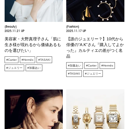
[Beauty]
[Fashion]
2025.11.21 UP
2025.11.17 UP
美容家・大野真理子さん「肌に
【誰のジュエリー？】10代から
生き様が現れるから価値あるも
俳優の“A.K”さん『購入してよか
のを選びたい」
った』カルティエの差がつく名
品
#Cartier
#Hermès
#TASAKI
#加藤あい
#Cartier
#Hermès
#ジュエリー
#加藤あい
#TASAKI
#ジュエリー