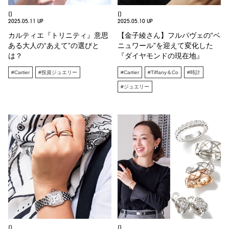
[]
[]
2025.05.11 UP
2025.05.10 UP
カルティエ『トリニティ』意思
【金子綾さん】フルパヴェの“ベ
ある大人の“あえて”の選びと
ニュワール”を迎えて変化した
は？
『ダイヤモンドの現在地』
#Cartier
#投資ジュエリー
#Cartier
#Tiffany＆Co
#時計
#ジュエリー
[]
[]