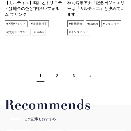
【カルティエ】時計とトリニテ
秋元玲奈アナ「記念日ジュエリ
ィは地金の色と“四角いフォル
ーは『カルティエ』と決めてい
ム”でリンク
ます」
#投資ウォッチ
#滝沢眞規子
#秋元玲奈
#Cartier
#ジュエリー
#投資ジュエリー
#Cartier
#インタビュー
1
2
3
»
Recommends
この記事もおすすめ