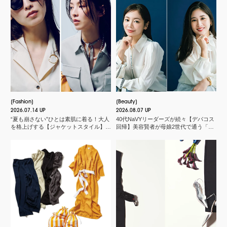
Fashion
Beauty
2026.07.14 UP
2026.08.07 UP
“夏も崩さない”ひとは素肌に着る！大人
40代NaVYリーダーズが続々【デパコス
を格上げする【ジャケットスタイル】厳
回帰】美容賢者が母娘2世代で通う「化
選３
粧品店」とは？