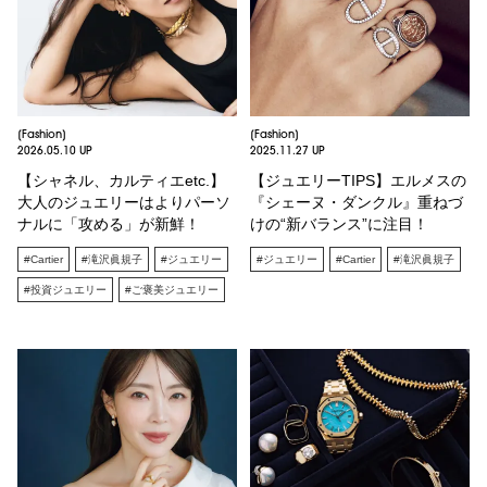
[Fashion]
[Fashion]
2026.05.10 UP
2025.11.27 UP
【シャネル、カルティエetc.】
【ジュエリーTIPS】エルメスの
大人のジュエリーはよりパーソ
『シェーヌ・ダンクル』重ねづ
ナルに「攻める」が新鮮！
けの“新バランス”に注目！
#Cartier
#滝沢眞規子
#ジュエリー
#ジュエリー
#Cartier
#滝沢眞規子
#投資ジュエリー
#ご褒美ジュエリー
#CHANEL