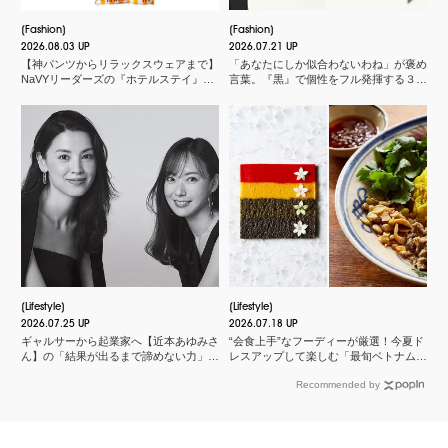
Fashion
Fashion
2026.08.03 UP
2026.07.21 UP
【神パンツからリラックスウェアまで】
「あなたにしか似合わないわね」が褒め
NaVYリーダーズの『ホテルステイ』に
言葉。『黒』で個性をフル発揮する３つ
欠かせないMY名品
のスタイル
Lifestyle
Lifestyle
2026.07.25 UP
2026.07.18 UP
ギャルサーから起業家へ【近本あゆみさ
“会食上手”なフーディーが厳選！今夏ド
ん】の「結果が出るまで諦めない力」と
レスアップして楽しむ「最旬ベトナム料
は？＜申 真衣さんの今、話したい人＞
理店」
Recommended by