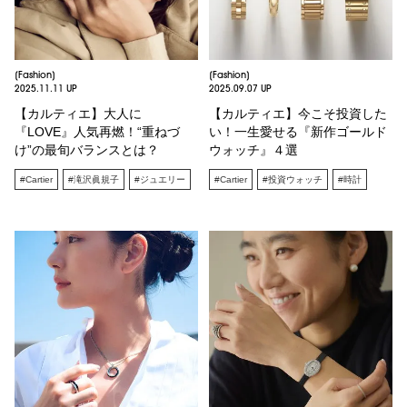
[Fashion]
[Fashion]
2025.11.11 UP
2025.09.07 UP
【カルティエ】大人に
【カルティエ】今こそ投資した
『LOVE』人気再燃！“重ねづ
い！一生愛せる『新作ゴールド
け”の最旬バランスとは？
ウォッチ』４選
#Cartier
#滝沢眞規子
#ジュエリー
#Cartier
#投資ウォッチ
#時計