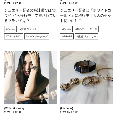
2024.11.25 UP
2024.11.13 UP
ジュエリー賢者の時計選びは“ホ
ジュエリー賢者は『ホワイトゴ
ワイト”へ移行中！支持されてい
ールド』に移行中！大人のセッ
るブランドは？
ト使いに注目
#Cartier
#投資ウォッチ
#Cartier
#NaVYリーダーズ
#Tiffany＆Co
#NaVYリーダーズ
#GRAFF
#投資ジュエリー
#投資ジュエリー
#CHANEL
#CHANEL
[Watch&Jewelry]
[Interview]
2024.11.08 UP
2024.09.28 UP