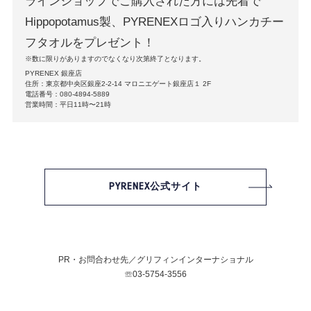
ラインショップでご購⼊された方には先着で
Hippopotamus製、PYRENEXロゴ⼊りハンカチー
フタオルをプレゼント！
※数に限りがありますのでなくなり次第終了となります。
PYRENEX 銀座店
住所：東京都中央区銀座2-2-14 マロニエゲート銀座店１ 2F
電話番号：080-4894-5889
営業時間：平⽇11時〜21時
PYRENEX公式サイト
PR・お問合わせ先／グリフィンインターナショナル
☏03-5754-3556