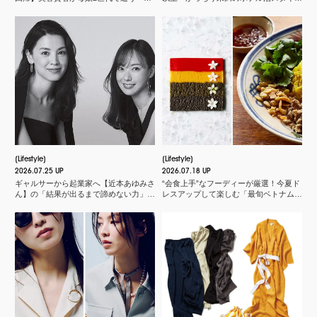
粧品店」とは？
３選
Lifestyle
Lifestyle
2026.07.25 UP
2026.07.18 UP
ギャルサーから起業家へ【近本あゆみさ
“会食上手”なフーディーが厳選！今夏ド
ん】の「結果が出るまで諦めない力」と
レスアップして楽しむ「最旬ベトナム料
は？＜申 真衣さんの今、話したい人＞
理店」