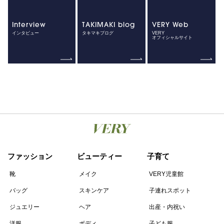
Interview
TAKIMAKI blog
VERY Web
インタビュー
タキマキブログ
VERY
オフィシャルサイト
ファッション
ビューティー
子育て
靴
メイク
VERY児童館
バッグ
スキンケア
子連れスポット
ジュエリー
ヘア
出産・内祝い
洋服
ボディ
子ども服