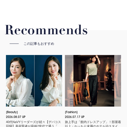
Recommends
この記事もおすすめ
Beauty
Fashion
2026.08.07 UP
2026.07.17 UP
40代NaVYリーダーズが続々【デパコス
旅上手は「館内ドレスアップ」！部屋着
回帰】美容賢者が母娘2世代で通う「化
以上・かっちり未満のホテル泊スタイル