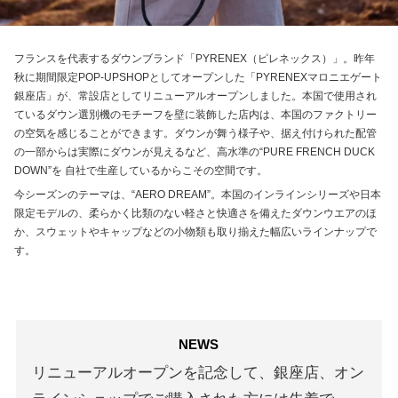
フランスを代表するダウンブランド「PYRENEX（ピレネックス）」。昨年
秋に期間限定POP-UPSHOPとしてオープンした「PYRENEXマロニエゲート
銀座店」が、常設店としてリニューアルオープンしました。本国で使⽤され
ているダウン選別機のモチーフを壁に装飾した店内は、本国のファクトリー
の空気を感じることができます。ダウンが舞う様⼦や、据え付けられた配管
の⼀部からは実際にダウンが⾒えるなど、⾼⽔準の“PURE FRENCH DUCK
DOWN”を ⾃社で⽣産しているからこその空間です。
今シーズンのテーマは、“AERO DREAM”。本国のインラインシリーズや⽇本
限定モデルの、柔らかく⽐類のない軽さと快適さを備えたダウンウエアのほ
か、スウェットやキャップなどの⼩物類も取り揃えた幅広いラインナップで
す。
NEWS
リニューアルオープンを記念して、銀座店、オン