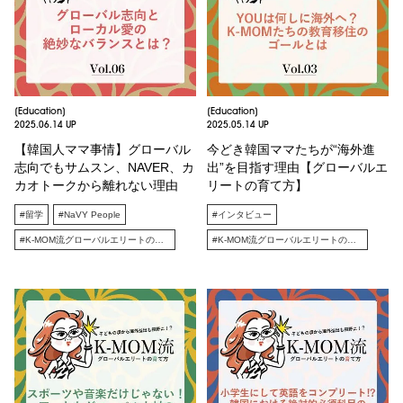
[Education]
[Education]
2025.06.14 UP
2025.05.14 UP
【韓国人ママ事情】グローバル
今どき韓国ママたちが“海外進
志向でもサムスン、NAVER、カ
出”を目指す理由【グローバルエ
カオトークから離れない理由
リートの育て方】
#留学
#NaVY People
#インタビュー
#K-MOM流グローバルエリートの育て方
#K-MOM流グローバルエリートの育て方