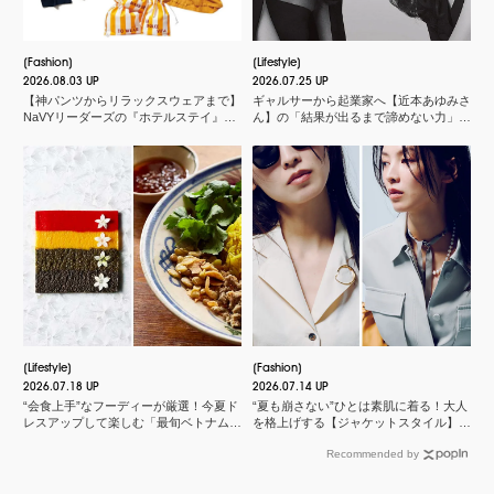
Fashion
Lifestyle
2026.08.03 UP
2026.07.25 UP
【神パンツからリラックスウェアまで】
ギャルサーから起業家へ【近本あゆみさ
NaVYリーダーズの『ホテルステイ』に
ん】の「結果が出るまで諦めない力」と
欠かせないMY名品
は？＜申 真衣さんの今、話したい人＞
Lifestyle
Fashion
2026.07.18 UP
2026.07.14 UP
“会食上手”なフーディーが厳選！今夏ド
“夏も崩さない”ひとは素肌に着る！大人
レスアップして楽しむ「最旬ベトナム料
を格上げする【ジャケットスタイル】厳
理店」
選３
Recommended by