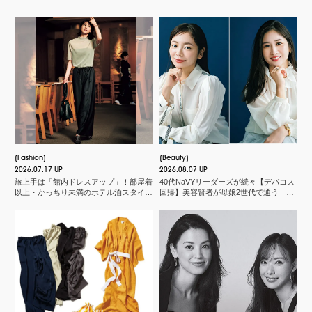
Fashion
Beauty
2026.07.17 UP
2026.08.07 UP
旅上手は「館内ドレスアップ」！部屋着
40代NaVYリーダーズが続々【デパコス
以上・かっちり未満のホテル泊スタイル
回帰】美容賢者が母娘2世代で通う「化
３選
粧品店」とは？