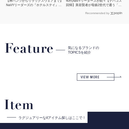
【神パンツからリラックスウェアまで】
40代NaVYリーダーズが続々【デパコス
NaVYリーダーズの『ホテルステイ』に
回帰】美容賢者が母娘2世代で通う「化
欠かせないMY名品
粧品店」とは？
Recommended by
Feature
気になるブランドの
TOPICSを紹介
VIEW MORE
Item
ラグジュアリーな
itアイテム探しはここで！