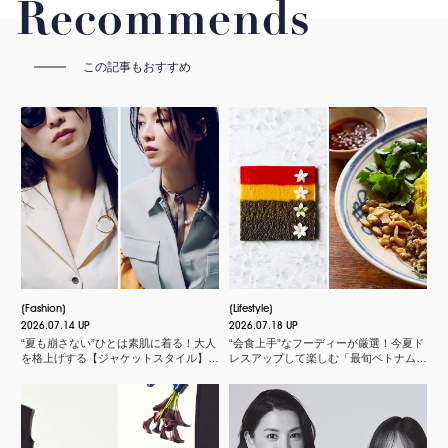
Recommends
この記事もおすすめ
Fashion
Lifestyle
2026.07.14 UP
2026.07.18 UP
“夏も崩さない”ひとは素肌に着る！大人
“会食上手”なフーディーが厳選！今夏ド
を格上げする【ジャケットスタイル】厳
レスアップして楽しむ「最旬ベトナム料
選３
理店」