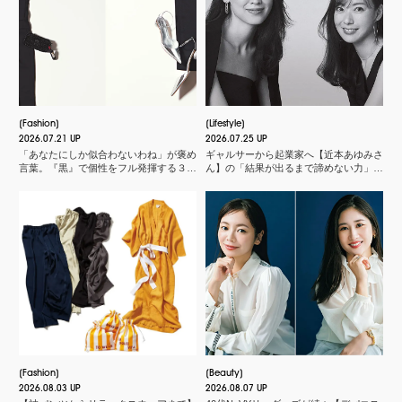
Fashion
Lifestyle
2026.07.21 UP
2026.07.25 UP
「あなたにしか似合わないわね」が褒め
ギャルサーから起業家へ【近本あゆみさ
言葉。『黒』で個性をフル発揮する３つ
ん】の「結果が出るまで諦めない力」と
のスタイル
は？＜申 真衣さんの今、話したい人＞
Fashion
Beauty
2026.08.03 UP
2026.08.07 UP