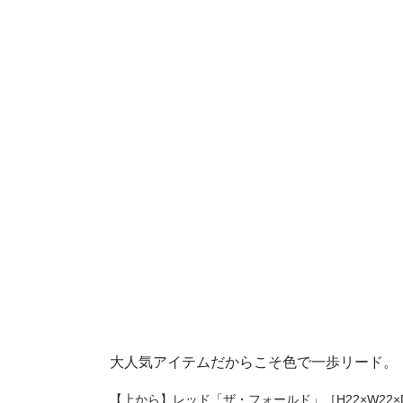
大人気アイテムだからこそ色で一歩リード。
【上から】レッド「ザ・フォールド」［H22×W22×D