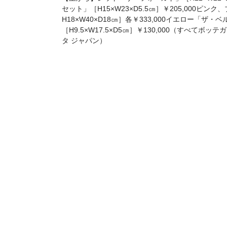
セット」［H15×W23×D5.5㎝］￥205,000ピ
H18×W40×D18㎝］各￥333,000イエロー「ザ・
［H9.5×W17.5×D5㎝］￥130,000（すべて
タ ジャパン）