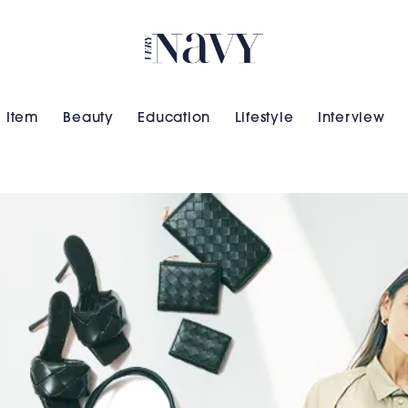
VERY NAVY
Item
Beauty
Education
Lifestyle
Interview