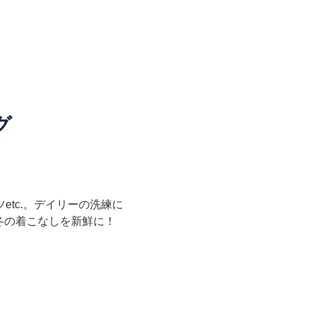
グ
tc.。デイリーの洗練に
冬の着こなしを新鮮に！