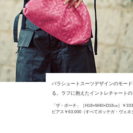
パラシュートスーツデザインのモード
る。ラフに抱えたイントレチャートの
「ザ・ポーチ」［H18×W40×D18㎝］￥333,
ピアス￥63,000（すべてボッテガ・ヴェ