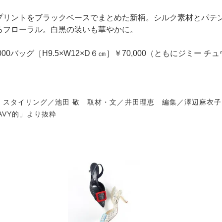
プリントをブラックベースでまとめた新柄。シルク素材とパテ
るフローラル。白黒の装いも華やかに。
000バッグ［H9.5×W12×D６㎝］￥70,000（ともにジミー チ
＞ スタイリング／池田 敬 取材・文／井田理恵 編集／澤辺麻衣子
NAVY的」より抜粋