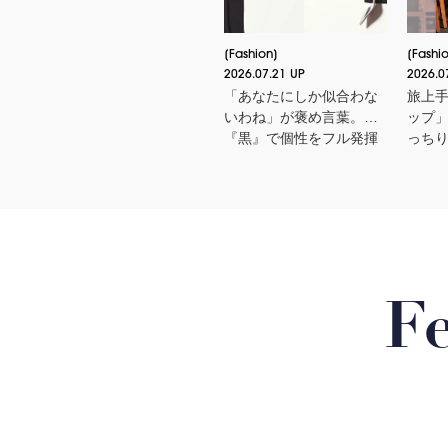
Fashion
Fashi
2026.07.21 UP
2026.0
「あなたにしか似合わな
旅上
いわね」が褒め言葉。
ップ
『黒』で個性をフル発揮
っち
する３つのスタイル
タイ
F