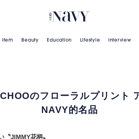
VERY NAVY
Item
Beauty
Education
Lifestyle
Interview
Y CHOOのフローラルプリント
NAVY的名品
〝JIMMY花柄〟