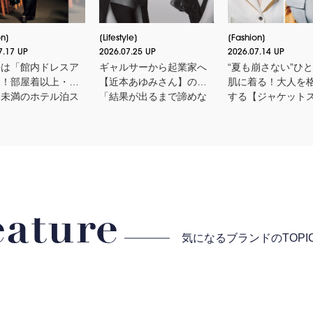
on
Lifestyle
Fashion
7.17 UP
2026.07.25 UP
2026.07.14 UP
手は「館内ドレスア
ギャルサーから起業家へ
“夏も崩さない”ひ
」！部屋着以上・か
【近本あゆみさん】の
肌に着る！大人を
り未満のホテル泊ス
「結果が出るまで諦めな
する【ジャケット
ル３選
い力」とは？＜申 真衣さ
ル】厳選３
んの今、話したい人＞
eature
気になるブランドの
TOP