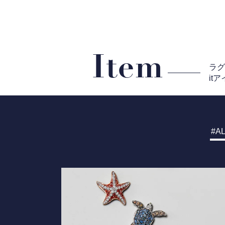
Item
ラ
it
AL