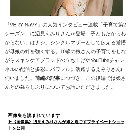
『VERY NaVY』の人気インタビュー連載「子育て第2
シーズン」に辺見えみりさんが登場。子どもだからわ
からない、はナシ。シングルマザーとして伝える覚悟
が母娘の絆を強くする。10歳の娘さんの子育てをしな
がらスキンケアブランドの立ち上げやYouTubeチャン
ネルの配信と多彩にパワフルに活躍するえみりさんに
伺いました。
前編の記事
につづき、この後編では娘さ
んとの暮らしぶりについてお話いただきました。
画像集も読まれています
▶︎《画像集》辺見えみりさんが娘と過ごすプライベートショッ
トを公開