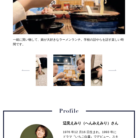
一緒に買い物して、娘が大好きなラーメンランチ。学校の話やらを話す楽しい時
家でゴロゴロタイム。姉妹みたいに仲良しな2人にいつも私が元気をもらいま
間です。
す。
Profile
辺見えみり（へんみえみり）
さん
1976 年12 月16 日生まれ。1993 年に
ドラマ『いちご白書』でデビュー。スキ