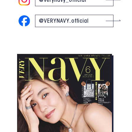
@verynavy_official
@VERYNAVY.official