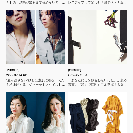
ん】の「結果が出るまで諦めない力」と
レスアップして楽しむ「最旬ベトナム料
は？＜申 真衣さんの今、話したい人＞
理店」
Fashion
Fashion
2026.07.14 UP
2026.07.21 UP
“夏も崩さない”ひとは素肌に着る！大人
「あなたにしか似合わないわね」が褒め
を格上げする【ジャケットスタイル】厳
言葉。『黒』で個性をフル発揮する３つ
選３
のスタイル