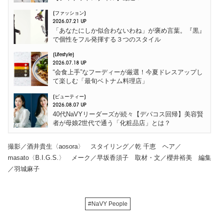
ファッション
2026.07.21 UP
「あなたにしか似合わないわね」が褒め言葉。『黒』
で個性をフル発揮する３つのスタイル
Lifestyle
2026.07.18 UP
“会食上手”なフーディーが厳選！今夏ドレスアップし
て楽しむ「最旬ベトナム料理店」
ビューティー
2026.08.07 UP
40代NaVYリーダーズが続々【デパコス回帰】美容賢
者が母娘2世代で通う「化粧品店」とは？
撮影／酒井貴生〈aosora〉 スタイリング／乾 千恵 ヘア／
masato〈B.I.G.S.〉 メーク／早坂香須子 取材・文／櫻井裕美 編集
／羽城麻子
#NaVY People