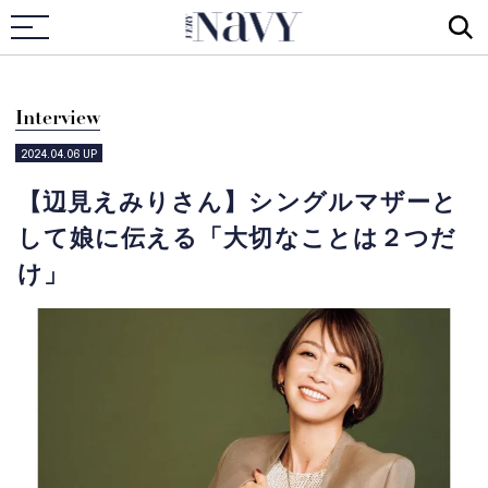
VERY NAVY
Interview
2024.04.06
UP
【辺見えみりさん】シングルマザーと
して娘に伝える「大切なことは２つだ
け」