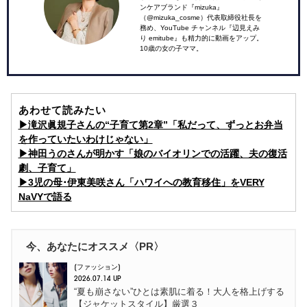
ンケアブランド『mizuka』
（@mizuka_cosme）代表取締役社長を
務め、YouTube チャンネル『辺見えみ
り emitube』も精力的に動画をアップ。
10歳の女の子ママ。
あわせて読みたい
▶︎滝沢眞規子さんの“子育て第2章”「私だって、ずっとお弁当
を作っていたいわけじゃない」
▶︎神田うのさんが明かす「娘のバイオリンでの活躍、夫の復活
劇、子育て」
▶︎3児の母･伊東美咲さん「ハワイへの教育移住」をVERY
NaVYで語る
今、あなたにオススメ〈PR〉
ファッション
2026.07.14 UP
“夏も崩さない”ひとは素肌に着る！大人を格上げする
【ジャケットスタイル】厳選３