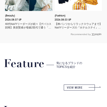
Beauty
Fashion
2026.08.07 UP
2026.08.03 UP
40代NaVYリーダーズが続々【デパコス
【神パンツからリラックスウェアまで】
回帰】美容賢者が母娘2世代で通う「化
NaVYリーダーズの『ホテルステイ』に
粧品店」とは？
欠かせないMY名品
Recommended by
Feature
気になるブランドの
TOPICSを紹介
VIEW MORE