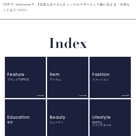
TOP
Interview
【辺見えみりさん】シングルマザーとして娘に伝える「大切な
ことは２つだけ」
Index
Feature
Item
Fashion
ブランドTOPICS
アイテム
ファッション
Education
Beauty
Lifestyle
教育
ビューティ
NaVYな
ライフスタイル