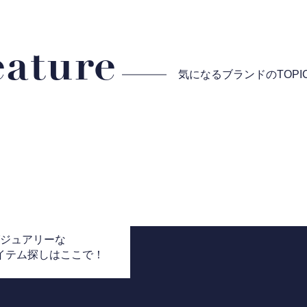
eature
気になるブランドの
TOP
グジュアリーな
アイテム探しはここで！