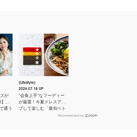
Lifestyle
2026.07.18 UP
ーズが
“会食上手”なフーディー
帰】美
が厳選！今夏ドレスアッ
で通う
プして楽しむ「最旬ベト
？
ナム料理店」
Recommended by