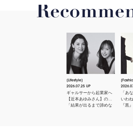
Recommen
Lifestyle
Fashi
2026.07.25 UP
2026.0
ギャルサーから起業家へ
「あ
【近本あゆみさん】の
いわ
「結果が出るまで諦めな
『黒
い力」とは？＜申 真衣さ
する
んの今、話したい人＞