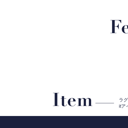
F
Item
ラ
it