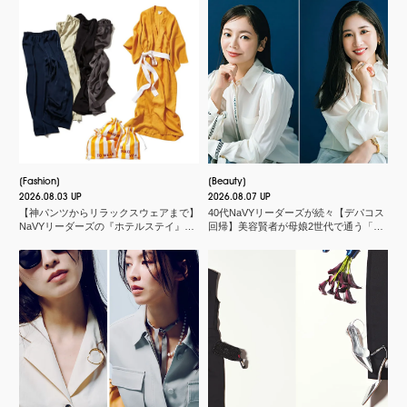
Fashion
Beauty
2026.08.03 UP
2026.08.07 UP
【神パンツからリラックスウェアまで】
40代NaVYリーダーズが続々【デパコス
NaVYリーダーズの『ホテルステイ』に
回帰】美容賢者が母娘2世代で通う「化
欠かせないMY名品
粧品店」とは？