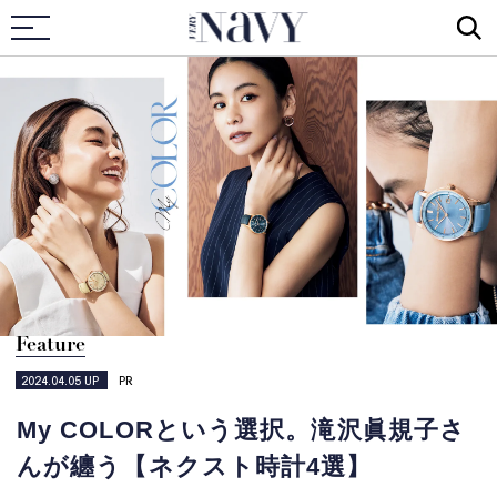
VERY NAVY
Feature
2024.04.05
UP
PR
My COLORという選択。滝沢眞規子さ
んが纏う【ネクスト時計4選】