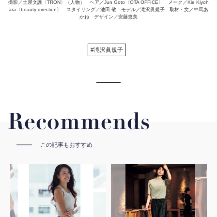
撮影／土屋文護〈TRON〉（人物） ヘア／Jun Goto〈OTA OFFICE〉 メーク／Kie Kiyoh
ara〈beauty direction〉 スタイリング／池田 敬 モデル／滝沢眞規子 取材・文／中馬あ
かね デザイン／安藤恵美
#滝沢眞規子
Recommends
この記事もおすすめ