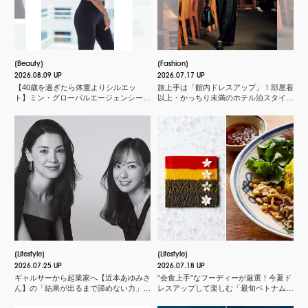
Beauty
Fashion
2026.08.09 UP
2026.07.17 UP
【40歳を過ぎたら体重よりシルエッ
旅上手は「館内ドレスアップ」！部屋着
ト】ミン・グローバルエージェンシー
以上・かっちり未満のホテル泊スタイル
MINさんの「洗練ボディの秘密」
３選
Lifestyle
Lifestyle
2026.07.25 UP
2026.07.18 UP
ギャルサーから起業家へ【近本あゆみさ
“会食上手”なフーディーが厳選！今夏ド
ん】の「結果が出るまで諦めない力」と
レスアップして楽しむ「最旬ベトナム料
は？＜申 真衣さんの今、話したい人＞
理店」