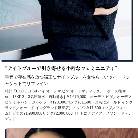
“
ナイトブルーで引き寄せる小粋なフェミニニティ
”
手元で存在感を放つ端正なナイトブルーを女性らしいツイードジ
ャケットでリフレイン。
時計「CODE 11.59 バイ オーデマ ピゲ オートマティック」［ケース径38
㎜、18KPG、3気圧防水、自動巻き］¥4,675,000（オーデマ ピゲ／オーデマ
ピゲ ジャパン）ジャケット¥198,000パンツ¥61,600（ともにオールド イング
ランド／オールド イングランド銀座店）トップス¥17,800（ソブ／フィル
ム）ピアス¥1,980,000リング¥2,090,000（ともにナディア／メゾン・ド・ナ
ディア）