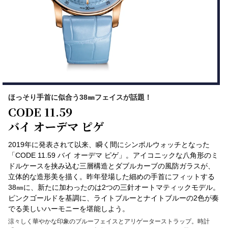
ほっそり手首に似合う38㎜フェイスが話題！
CODE 11.59
バイ オーデマ ピゲ
2019年に発表されて以来、瞬く間にシンボルウォッチとなった
「CODE 11.59 バイ オーデマ ピゲ」。アイコニックな八角形のミ
ドルケースを挟み込む三層構造とダブルカーブの風防ガラスが、
立体的な造形美を描く。昨年登場した細めの手首にフィットする
38㎜に、新たに加わったのは2つの三針オートマティックモデル。
ピンクゴールドを基調に、ライトブルーとナイトブルーの2色が奏
でる美しいハーモニーを堪能しよう。
涼々しく華やかな印象のブルーフェイスとアリゲーターストラップ。時計