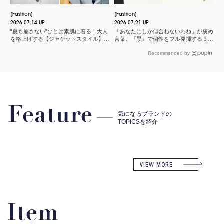
Fashion
Fashion
2026.07.14 UP
2026.07.21 UP
“夏も崩さない”ひとは素肌に着る！大人
「あなたにしか似合わないわね」が褒め
を格上げする【ジャケットスタイル】厳
言葉。『黒』で個性をフル発揮する３つ
選３
のスタイル
Recommended by
Feature
気になるブランドの
TOPICSを紹介
VIEW MORE
Item