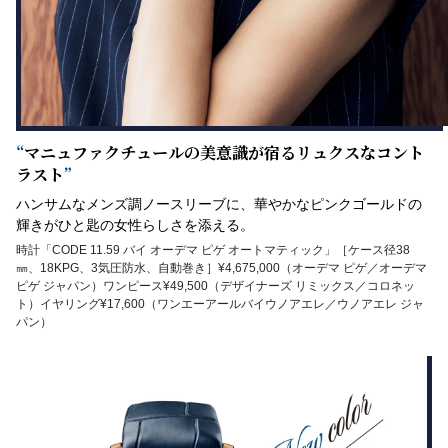
“
マニュファクチュールの美意識が宿るリュクスなコント
ラスト
”
ハンサムなメンズ調ノースリーブに、華やかなピンクゴールドの
輝きがひと匙の女性らしさを添える。
時計「CODE 11.59 バイ オーデマ ピゲ オートマティック」［ケース径38
㎜、18KPG、3気圧防水、自動巻き］¥4,675,000（オーデマ ピゲ／オーデマ
ピゲ ジャパン）ワンピース¥49,500（デザイナーズ リミックス／コロネッ
ト）イヤリング¥17,600（ワンエーアールバイウノアエレ／ウノアエレ ジャ
パン）