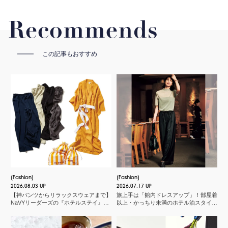
Recommends
この記事もおすすめ
Fashion
Fashion
2026.08.03 UP
2026.07.17 UP
【神パンツからリラックスウェアまで】
旅上手は「館内ドレスアップ」！部屋着
NaVYリーダーズの『ホテルステイ』に
以上・かっちり未満のホテル泊スタイル
欠かせないMY名品
３選