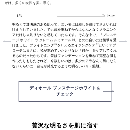
がけ、多くの女性を美に導く。
リズムを
明るくて透明感のある肌って、若い頃は日差しを避けてさえいれば
もっと
のような
叶えられていました。でも歳を重ねてからはなんとなくメラニンケ
ように
透けて見
アだけじゃ足りないと感じていたんです。そんな中で、「プレステ
レステ
から日常
ージ ホワイト ラ クレーム ルミエール N」との出合いには衝撃を受
と大き
※4
※2
例えば贅
けました。ブライトニング
を叶えるエイジングケア
というアプ
うに変
くのスキ
ローチはまさに、私が求めていた足りない「何か」をケアしてくれ
は日々
ジを手に
るものだったからです。昔はファンデーションを重ねて完璧な肌を
じくら
決して華
作ったりもしたけれど、今欲しいのは、多少のアラなんて気になら
ていな
持ちまで
ないくらいに、自らが発光するような明るいハリ・艶肌。
発散す
。
す。
ディオール プレステージホワイトを
チェック
贅沢な明るさを肌に宿す