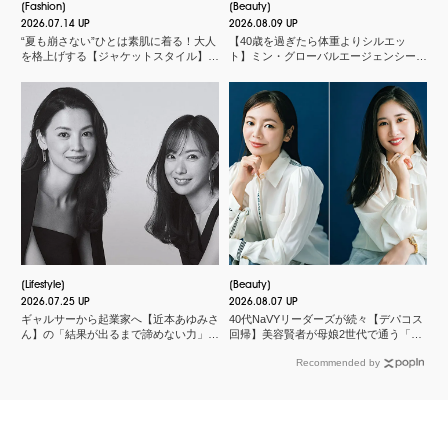
Fashion
Beauty
2026.07.14 UP
2026.08.09 UP
“夏も崩さない”ひとは素肌に着る！大人
【40歳を過ぎたら体重よりシルエッ
を格上げする【ジャケットスタイル】厳
ト】ミン・グローバルエージェンシー
選３
MINさんの「洗練ボディの秘密」
Lifestyle
Beauty
2026.07.25 UP
2026.08.07 UP
ギャルサーから起業家へ【近本あゆみさ
40代NaVYリーダーズが続々【デパコス
ん】の「結果が出るまで諦めない力」と
回帰】美容賢者が母娘2世代で通う「化
は？＜申 真衣さんの今、話したい人＞
粧品店」とは？
Recommended by