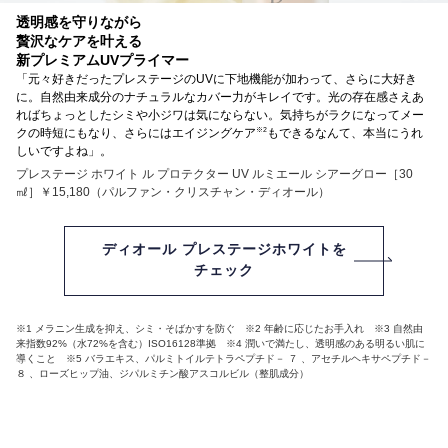
透明感を守りながら
贅沢なケアを叶える
新プレミアムUVプライマー
「元々好きだったプレステージのUVに下地機能が加わって、さらに大好き
に。自然由来成分のナチュラルなカバー力がキレイです。光の存在感さえあ
ればちょっとしたシミや小ジワは気にならない。気持ちがラクになってメー
※2
クの時短にもなり、さらにはエイジングケア
もできるなんて、本当にうれ
しいですよね」。
プレステージ ホワイト ル プロテクター UV ルミエール シアーグロー［30
㎖］￥15,180（パルファン・クリスチャン・ディオール）
ディオール プレステージホワイトを
チェック
※1 メラニン生成を抑え、シミ・そばかすを防ぐ ※2 年齢に応じたお手入れ ※3 自然由
来指数92%（水72%を含む）ISO16128準拠 ※4 潤いで満たし、透明感のある明るい肌に
導くこと ※5 バラエキス、パルミトイルテトラペプチド－ ７ 、アセチルヘキサペプチド－
８ 、ローズヒップ油、ジパルミチン酸アスコルビル（整肌成分）