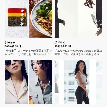
Lifestyle
Fashion
2026.07.18 UP
2026.07.21 UP
“会食上手”なフーディーが厳選！今夏ド
「あなたにしか似合わないわね」が褒め
レスアップして楽しむ「最旬ベトナム料
言葉。『黒』で個性をフル発揮する３つ
理店」
のスタイル