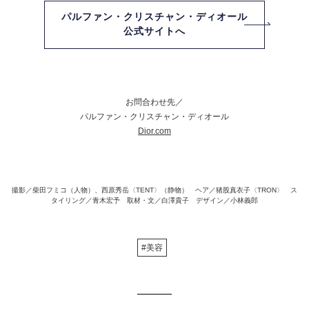
パルファン・クリスチャン・ディオール
公式サイトへ
お問合わせ先／
パルファン・クリスチャン・ディオール
Dior.com
撮影／柴田フミコ（人物）、西原秀岳〈TENT〉（静物） ヘア／猪股真衣子〈TRON〉 ス
タイリング／青木宏予 取材・文／白澤貴子 デザイン／小林義郎
#美容