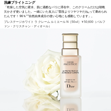
洗練ブライトニング
「乾燥した空気に硬水、肌に過酷なパリに滞在中、このクリームだけは朝晩
欠かさず使いました。一緒にいた友人に“普段よりツヤツヤだね„って褒められ
※3
たんです！ 96％
自然由来成分の使い心地にも感動しています」。
プレステージホワイト ラ クレーム ルミエール N［50㎖］￥50,600（パルフ
ァン・クリスチャン・ディオール）