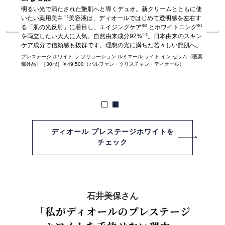
目して研
明るい光で満たされた艶肌へと導くデュオ。新クリームとともに使
202
※1
なる肌構
いたい薬用美白
美容液は、ディオールではじめて透明感を左右す
究を進
※2
※1
れまし
る「肌の光反射」に着目し、エイジングケア
とホワイトニング
造の変
※3
ンヴィル
を両立したい大人に人気。自然由来成分92%
。日本由来のスキン
た。そ
イトロー
ケア成分で信頼感も抜群です。理想の光に満ちた若々しい艶肌へ。
ローズ
艶肌
ズペプ
プレステージ ホワイト ラ ソリューション ルミエール ライト イン セラム〈医薬
へ。
部外品〉［30㎖］￥49,500（パルファン・クリスチャン・ディオール）
パルファ
プレステ
ン・クリ
ディオール プレステージホワイトを
チェック
石井美保さん
「私がディオールのプレステージ