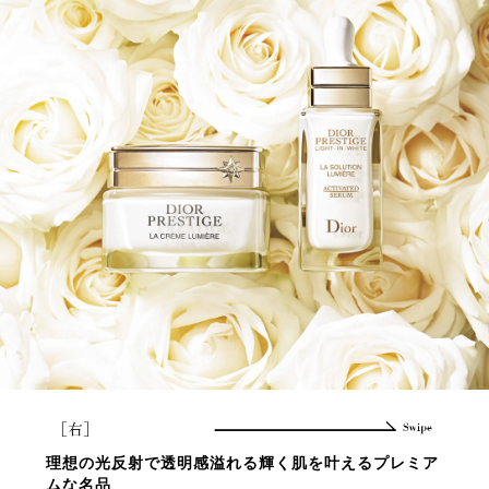
わたる
理想の光反射で透明感溢れる輝く肌を叶えるプレミア
ブラ
ムな名品
明る