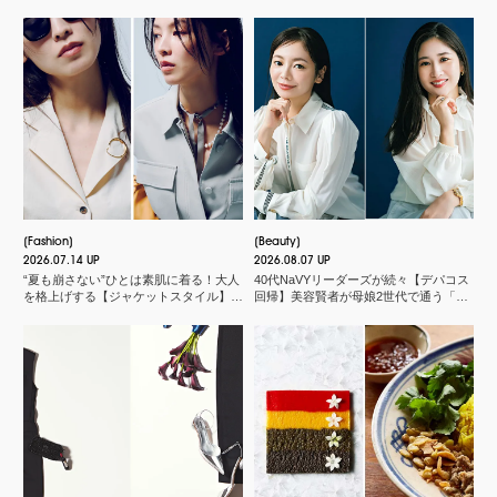
Fashion
Beauty
2026.07.14 UP
2026.08.07 UP
“夏も崩さない”ひとは素肌に着る！大人
40代NaVYリーダーズが続々【デパコス
を格上げする【ジャケットスタイル】厳
回帰】美容賢者が母娘2世代で通う「化
選３
粧品店」とは？