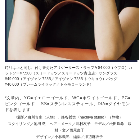
時計は上と同じ。付け替えたアリゲーターストラップ￥84,000（ウブロ）カ
ットソー¥7,500（スリードッツ／スリードッツ青山店）サングラス
¥49,000（アイヴァン 7285／アイヴァン 7285 トウキョウ）バッグ
¥40,000（ブレームライラック／トゥモローランド）
*文章内、YG=イエローゴールド、WG=ホワイトゴールド、PG=
ピンクゴールド、 SS=ステンレススティール、DIA=ダイヤモン
ドを表します
撮影／白川青史（人物）、蜂谷哲実〈hachiya studio〉（静物）
スタイリング／池田 敬 ヘア・メーク／川村友子 モデル／松田珠希 取
材・文／西尾慶子
デザイン／小林義郎 編集／澤辺麻衣子