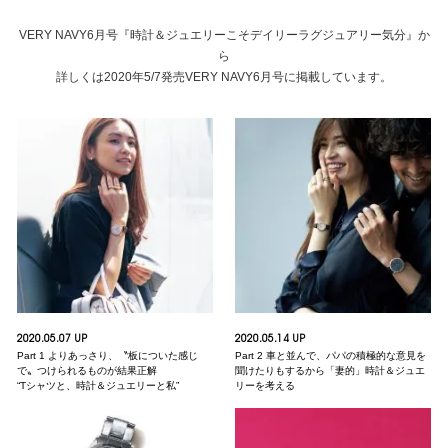
VERY NAVY6月号『時計＆ジュエリーこそデイリーラグジュアリー気分』か
ら
詳しくは2020年5/7発売VERY NAVY6月号に掲載しています。
2020.05.07 UP
2020.05.14 UP
Part 1 よりあっさり、〝板についた感じ
Part 2 車と並んで、パパの積極的な意見を
で〟つけられるものが結果正解
聞けたりもするから「妻的」時計＆ジュエ
“Tシャツと、時計＆ジュエリーと私”
リーを考える