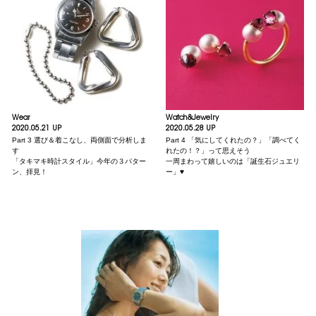
Wear
Watch&Jewelry
2020.05.21 UP
2020.05.28 UP
Part 3 選び＆着こなし、両側面で分析しま
Part 4 「気にしてくれたの？」「調べてく
す
れたの！？」って思えそう
「タキマキ時計スタイル」今年の３パター
一周まわって嬉しいのは「誕生石ジュエリ
ン、拝見！
ー」♥