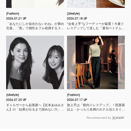
Fashion
Lifestyle
2026.07.21 UP
2026.07.18 UP
「あなたにしか似合わないわね」が褒め
“会食上手”なフーディーが厳選！今夏ド
言葉。『黒』で個性をフル発揮する３つ
レスアップして楽しむ「最旬ベトナム料
のスタイル
理店」
Lifestyle
Fashion
2026.07.25 UP
2026.07.17 UP
ギャルサーから起業家へ【近本あゆみさ
旅上手は「館内ドレスアップ」！部屋着
ん】の「結果が出るまで諦めない力」と
以上・かっちり未満のホテル泊スタイル
は？＜申 真衣さんの今、話したい人＞
３選
Recommended by