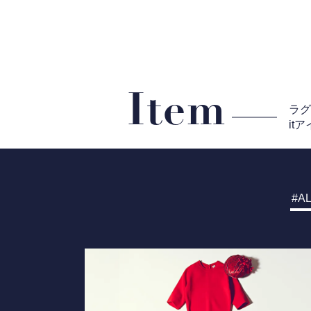
Item
ラ
it
AL