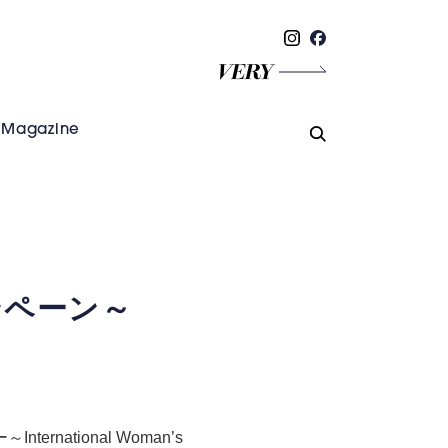
Magazine
ンペーン～
ational Woman’s