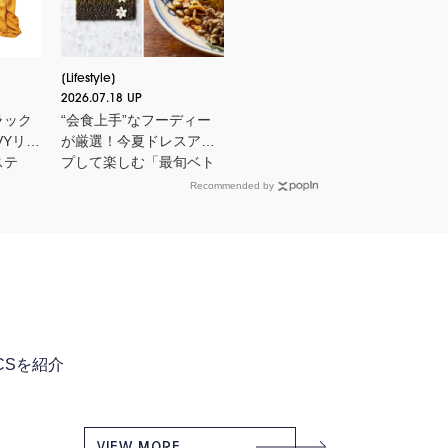
Lifestyle
2026.07.18 UP
ラック
“会食上手”なフーディー
VYリー
が厳選！今夏ドレスアッ
ステ
プして楽しむ「最旬ベト
Y名品
ナム料理店」
Recommended by
ICSを紹介
VIEW MORE