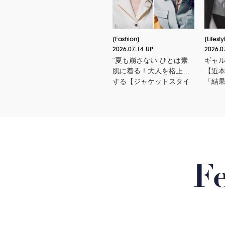
Fashion
Lifesty
2026.07.14 UP
2026.0
“夏も崩さない”ひとは素
ギャ
肌に着る！大人を格上げ
【近
する【ジャケットスタイ
「結
ル】厳選３
い力」
んの
F