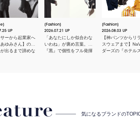
le
Fashion
Fashion
7.25 UP
2026.07.21 UP
2026.08.03 UP
ルサーから起業家へ
「あなたにしか似合わな
【神パンツからリ
本あゆみさん】の
いわね」が褒め言葉。
スウェアまで】Na
果が出るまで諦めな
『黒』で個性をフル発揮
ダーズの『ホテル
とは？＜申 真衣さ
する３つのスタイル
イ』に欠かせないM
今、話したい人＞
eature
気になるブランドの
TOP