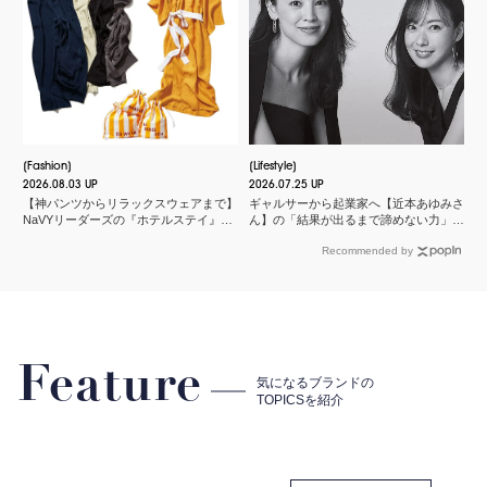
Fashion
Lifestyle
2026.08.03 UP
2026.07.25 UP
【神パンツからリラックスウェアまで】
ギャルサーから起業家へ【近本あゆみさ
NaVYリーダーズの『ホテルステイ』に
ん】の「結果が出るまで諦めない力」と
欠かせないMY名品
は？＜申 真衣さんの今、話したい人＞
Recommended by
Feature
気になるブランドの
TOPICSを紹介