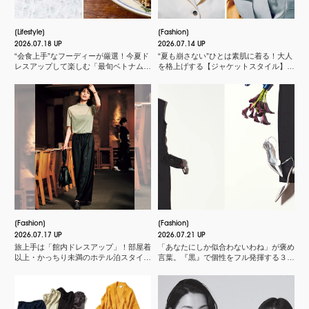
Lifestyle
Fashion
2026.07.18 UP
2026.07.14 UP
“会食上手”なフーディーが厳選！今夏ド
“夏も崩さない”ひとは素肌に着る！大人
レスアップして楽しむ「最旬ベトナム料
を格上げする【ジャケットスタイル】厳
理店」
選３
Fashion
Fashion
2026.07.17 UP
2026.07.21 UP
旅上手は「館内ドレスアップ」！部屋着
「あなたにしか似合わないわね」が褒め
以上・かっちり未満のホテル泊スタイル
言葉。『黒』で個性をフル発揮する３つ
３選
のスタイル