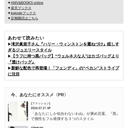
▼
HMV&BOOKS online
▼
楽天ブックス
▼
kokodeブックス
▼
定期購読はこちら
あわせて読みたい
滝沢眞規子さん『ハリー・ウィンストンを重ねづけ』眩しす
▶︎
ぎるジュエリースタイル
【ラフに持つ黒バッグ】“ウェルネスな人”はカゴバッグより
▶︎
『透けバッグ』
新鮮な配色で再登場！「フェンディ」の“ペカン”ストライプ
▶︎
に注目
今、あなたにオススメ〈PR〉
ファッション
2026.07.21 UP
「あなたにしか似合わないわね」が褒め言葉。『黒』
で個性をフル発揮する３つのスタイル