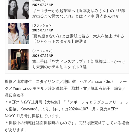
Lifestyle
2026.07.25 UP
ギャルサーから起業家へ【近本あゆみさん】の「結果
が出るまで諦めない力」とは？＜申 真衣さんの今、
話したい人＞
ファッション
2026.07.14 UP
“夏も崩さない”ひとは素肌に着る！大人を格上げする
【ジャケットスタイル】厳選３
ファッション
2026.07.17 UP
旅上手は「館内ドレスアップ」！部屋着以上・かっち
り未満のホテル泊スタイル３選
撮影／山本雄生 スタイリング／池田 敬 ヘア／shuco〈3rd〉 メー
ク／Yumi Endo モデル／滝沢眞規子 取材・文／塚田有紀子 編集／
澤辺麻衣子
＊VERY NaVY11月号【大特集】「『スポーティとラグジュアリー』っ
て密接。Keyword8」より。詳しくは2024年10/7（月）発売VERY
NaVY 11月号に掲載しています。
＊掲載中の情報は誌面掲載時のものです。商品は販売終了している場合
があります。