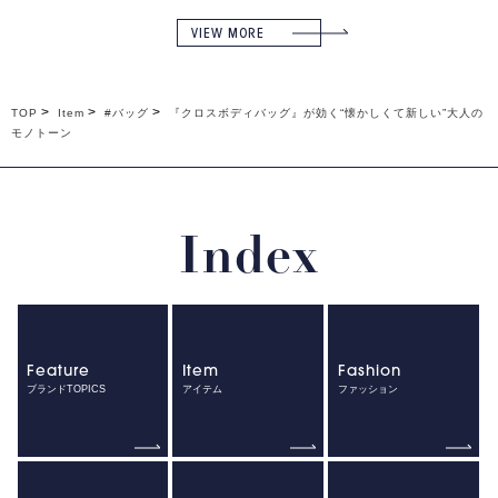
VIEW MORE
TOP
Item
#バッグ
『クロスボディバッグ』が効く“懐かしくて新しい”大人の
モノトーン
Index
Feature
Item
Fashion
ブランドTOPICS
アイテム
ファッション