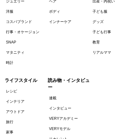
ジュエリー
ヘア
出産・内祝い
洋服
ボディ
子ども服
コスパブランド
インナーケア
グッズ
行事・オケージョン
子ども行事
SNAP
教育
マタニティ
リアルママ
時計
ライフスタイル
読み物・インタビュ
ー
レシピ
連載
インテリア
インタビュー
アウトドア
VERYアカデミー
旅行
VERYモデル
家事
リカレント