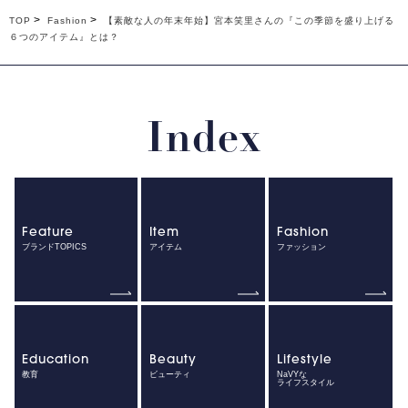
TOP
Fashion
【素敵な人の年末年始】宮本笑里さんの『この季節を盛り上げる
６つのアイテム』とは？
Index
Feature
Item
Fashion
ブランドTOPICS
アイテム
ファッション
Education
Beauty
Lifestyle
教育
ビューティ
NaVYな
ライフスタイル