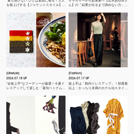
“夏も崩さない”ひとは素肌に着る！大人
ギャルサーから起業家へ【近本あゆみさ
を格上げする【ジャケットスタイル】厳
ん】の「結果が出るまで諦めない力」と
選３
は？＜申 真衣さんの今、話したい人＞
Lifestyle
Fashion
2026.07.18 UP
2026.07.17 UP
“会食上手”なフーディーが厳選！今夏ド
旅上手は「館内ドレスアップ」！部屋着
レスアップして楽しむ「最旬ベトナム料
以上・かっちり未満のホテル泊スタイル
理店」
３選