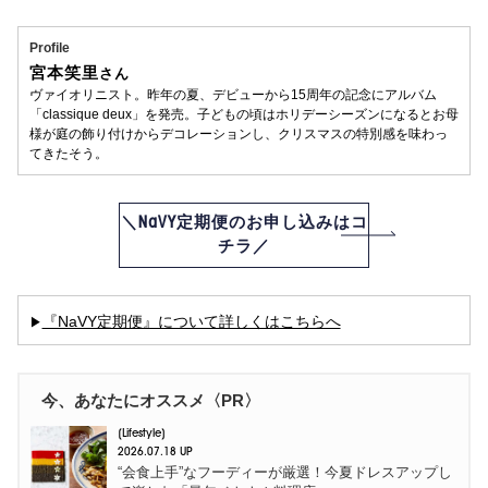
Profile
宮本笑里
さん
ヴァイオリニスト。昨年の夏、デビューから15周年の記念にアルバム
「classique deux」を発売。子どもの頃はホリデーシーズンになるとお母
様が庭の飾り付けからデコレーションし、クリスマスの特別感を味わっ
てきたそう。
＼NaVY定期便のお申し込みはコ
チラ／
『NaVY定期便』について詳しくはこちらへ
▶︎
今、あなたにオススメ〈PR〉
Lifestyle
2026.07.18 UP
“会食上手”なフーディーが厳選！今夏ドレスアップし