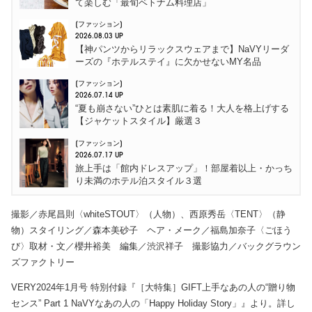
て楽しむ「最旬ベトナム料理店」
ファッション
2026.08.03 UP
【神パンツからリラックスウェアまで】NaVYリーダ
ーズの『ホテルステイ』に欠かせないMY名品
ファッション
2026.07.14 UP
“夏も崩さない”ひとは素肌に着る！大人を格上げする
【ジャケットスタイル】厳選３
ファッション
2026.07.17 UP
旅上手は「館内ドレスアップ」！部屋着以上・かっち
り未満のホテル泊スタイル３選
撮影／赤尾昌則〈whiteSTOUT〉（人物）、西原秀岳〈TENT〉（静
物）スタイリング／森本美砂子 ヘア・メーク／福島加奈子〈ごほう
び〉取材・文／櫻井裕美 編集／渋沢祥子 撮影協力／バックグラウン
ズファクトリー
VERY2024年1月号 特別付録『［大特集］GIFT上手なあの人の“贈り物
センス” Part 1 NaVYなあの人の「Happy Holiday Story」』より。詳し