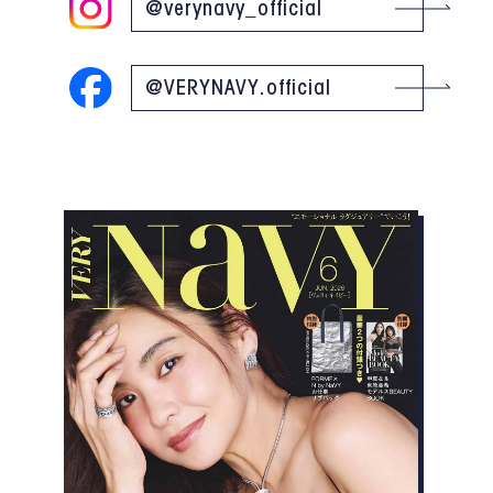
@verynavy_official
@VERYNAVY.official