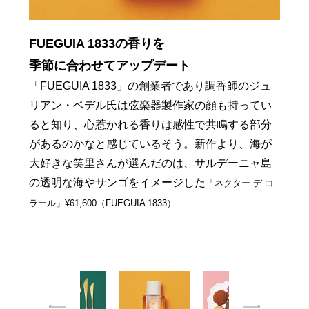
FUEGUIA 1833の香りを
練習後のご褒美おやつも
練習後のご褒美おやつも
多忙な合間にホテル滞在で
普段着も極上の素材感に触れて
普段の食卓もカトラリーで
季節に合わせてアップデート
スペシャルなものを
スペシャルなものを
非日常を味わう
ハートフルに
気分をチェンジ
「FUEGUIA 1833」の創業者であり調香師のジュ
スガラボなど数々の名店でシェフ・パティシエを
日本橋兜町「teal」の「無花果とチョコレートのシ
笑里さんがよく利用する「ザ・リッツ・カールト
ホリデーシーズンのために選んだのはMUSE de
テーブルセッティングも、ゴールド＆ホワイトの
リアン・ベデル氏は弦楽器製作家の顔も持ってい
担ってきた江藤シェフのスイーツブランド
ュトーレン」は計算された唯一無二な味が魅力。
Deuxiem Classeのウルトラスーパーファインウー
カトラリーで普段より華やかに。笑里さん愛用の
®
ン東京」。子どものためのリッツ キッズ
は水、
ると知り、心惹かれる香りは感性で共鳴する部分
「PAYSAGE（ペイサージュ）」。おすすめの焼き
ルのニット。カシミア並みの肌触りが魅力。コー
曲線を描く洗練されたデザインが美しい「クチポ
¥3,980（teal）
土地、環境責任、文化の4本を柱にしたプログラ
があるのかなと感じているそう。新作より、海が
菓子は、上質な素材で作られたポテンシャルの高
トはミラノブランド「MANZONI24」。極上のカシ
ール」はポルトガルを代表するブランドで、職人
ム。
詳しくは
ザ・リッツ・カールトン東京HPへ
大好きな笑里さんが選んだのは、サルデーニャ島
い逸品。左はサブレやフィナンシェなどを詰め合
ミアに包み込まれる至福感も冬の醍醐味。（とも
が一本一本丁寧に手作りしたもの。
「GOA ホワイト
の透明な海やサンゴをイメージした
わせた
に本人私物）
「PAYSAGE SELECTION」¥6,933（ペイサージュ）
「ネクター デ コ
ゴールド」右からデザートナイフ ¥4,400 ディナーナイフ
ラール」¥61,600（FUEGUIA 1833）
¥4,500 ディナーフォーク ¥2,800 デザートフォーク ¥2,600 デ
ザートスプーン ¥2,600 テーブルスプーン ¥2,800（すべてクチ
ポール／日曜社）