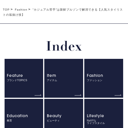
TOP
Fashion
“カジュアル苦手”は新鮮ブルゾンで解消できる【人気スタイリス
トの垢抜け技】
Index
Feature
Item
Fashion
ブランドTOPICS
アイテム
ファッション
Education
Beauty
Lifestyle
教育
ビューティ
NaVYな
ライフスタイル