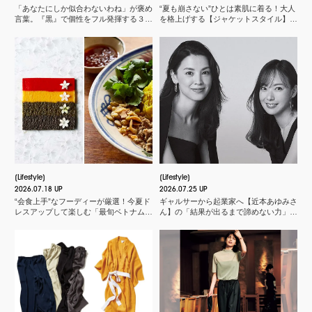
「あなたにしか似合わないわね」が褒め
“夏も崩さない”ひとは素肌に着る！大人
言葉。『黒』で個性をフル発揮する３つ
を格上げする【ジャケットスタイル】厳
のスタイル
選３
Lifestyle
Lifestyle
2026.07.18 UP
2026.07.25 UP
“会食上手”なフーディーが厳選！今夏ド
ギャルサーから起業家へ【近本あゆみさ
レスアップして楽しむ「最旬ベトナム料
ん】の「結果が出るまで諦めない力」と
理店」
は？＜申 真衣さんの今、話したい人＞