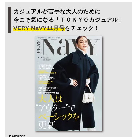
カジュアルが苦手な大人のために
今こそ気になる「ＴＯＫＹＯカジュアル」
VERY NaVY11月号
をチェック！
▼
Amazon