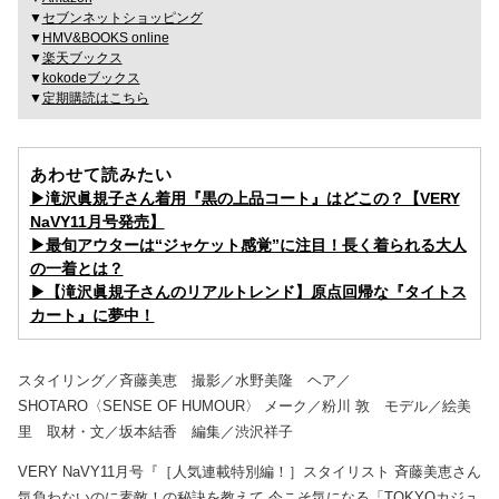
▼
セブンネットショッピング
▼
HMV&BOOKS online
▼
楽天ブックス
▼
kokodeブックス
▼
定期購読はこちら
あわせて読みたい
▶︎滝沢眞規子さん着用『黒の上品コート』はどこの？【VERY
NaVY11月号発売】
▶︎最旬アウターは“ジャケット感覚”に注目！長く着られる大人
の一着とは？
▶︎【滝沢眞規子さんのリアルトレンド】原点回帰な『タイトス
カート』に夢中！
スタイリング／斉藤美恵 撮影／水野美隆 ヘア／
SHOTARO〈SENSE OF HUMOUR〉 メーク／粉川 敦 モデル／絵美
里 取材・文／坂本結香 編集／渋沢祥子
VERY NaVY11月号『［人気連載特別編！］スタイリスト 斉藤美恵さん
気負わないのに素敵！の秘訣を教えて 今こそ気になる「TOKYOカジュ