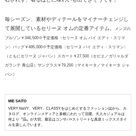
毎シーズン、素材やディテールをマイナーチェンジし
て展開しているセリーヌ オムの定番アイテム。
メンズの
ブルゾン￥346,500※予定価格〈セリーヌ オム バイ エディ・スリマ
ン〉バッグ￥495,000※予定価格〈セリーヌ バイ エディ・スリマン〉
（ともにセリーヌ ジャパン）スカート￥27,500（セピエ／ガリャルダ
ガランテ 青山店）サングラス￥79,200（マイキータ／マイキータ ジャ
パン）
MIE SAITO
VERY NaVY、VERY、CLASSY.をはじめとするファッション誌から、カ
タログ、オンラインメディアと多岐にわたって活躍。大人カジュアルは
何より〝品〟が大切。最近はコンサバ×ストリートな真逆ミックススタイ
ルを楽しんでいます。