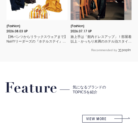
Fashion
Fashion
2026.08.03 UP
2026.07.17 UP
【神パンツからリラックスウェアまで】
旅上手は「館内ドレスアップ」！部屋着
NaVYリーダーズの『ホテルステイ』に
以上・かっちり未満のホテル泊スタイル
欠かせないMY名品
３選
Recommended by
Feature
気になるブランドの
TOPICSを紹介
VIEW MORE