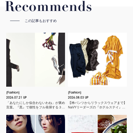
Recommends
この記事もおすすめ
Fashion
Fashion
2026.07.21 UP
2026.08.03 UP
「あなたにしか似合わないわね」が褒め
【神パンツからリラックスウェアまで】
言葉。『黒』で個性をフル発揮する３つ
NaVYリーダーズの『ホテルステイ』に
のスタイル
欠かせないMY名品