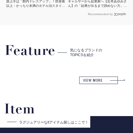
旅上手は「館内ドレスアップ」！部屋着
ギャルサーから起業家へ【近本あゆみさ
以上・かっちり未満のホテル泊スタイル
ん】の「結果が出るまで諦めない力」と
３選
は？＜申 真衣さんの今、話したい人＞
Recommended by
Feature
気になるブランドの
TOPICSを紹介
VIEW MORE
Item
ラグジュアリーな
itアイテム探しはここで！