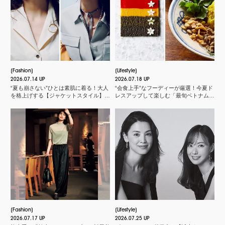
Fashion
Lifestyle
2026.07.14 UP
2026.07.18 UP
“夏も崩さない”ひとは素肌に着る！大人
“会食上手”なフーディーが厳選！今夏ド
を格上げする【ジャケットスタイル】厳
レスアップして楽しむ「最旬ベトナム料
選３
理店」
Fashion
Lifestyle
2026.07.17 UP
2026.07.25 UP