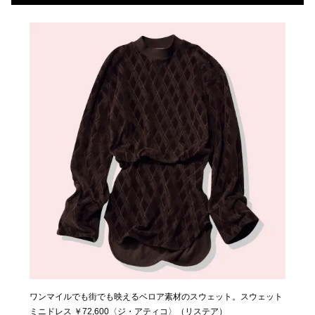
ワンマイルでも街でも映えるベロア素材のスウェット。スウェット
今年デビューし、BLACKPINKの衣装提供でも知られる、今後要注
潔いモード感がオシャレの実感をくれる。シャツ ￥51,700 パンツ
ミニドレス ￥72,600〈ジ・アティコ〉（リステア）
目の韓国発ブランド。コルセットカットがユニーク。パーカ
￥81,400〈ともにロク〉（リステア）