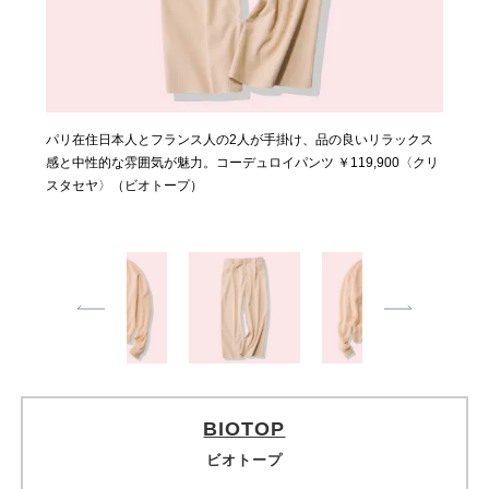
パリ在住日本人とフランス人の2人が手掛け、品の良いリラックス
リアルクローズを極めたブランドらしく、使い勝手も着心地も最
感と中性的な雰囲気が魅力。コーデュロイパンツ ￥119,900〈クリ
高。Vネックニット ￥91,300〈ケイト〉（ビオトープ）
スタセヤ〉（ビオトープ）
BIOTOP
ビオトープ