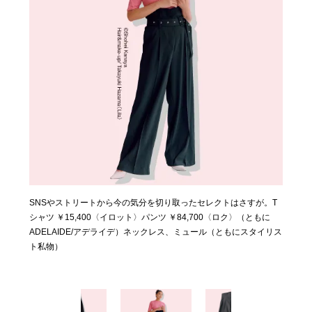
SNSやストリートから今の気分を切り取ったセレクトはさすが。T
コルセットのようなハイウエストパンツとシャーリングで絞りを加
美シルエットに定評のあるiirot。パンツ ￥38,500〈イロット〉
シャツ ￥15,400〈イロット〉パンツ ￥84,700〈ロク〉（ともに
えた今年らしいジャケットのセットアップ。ジャケット ￥79,200
（ADELAIDE/アデライデ）
ADELAIDE/アデライデ）ネックレス、ミュール（ともにスタイリス
ジャンプスーツ ￥53,900〈ともにフェティコ〉（ともに
ト私物）
ADELAIDE/アデライデ）