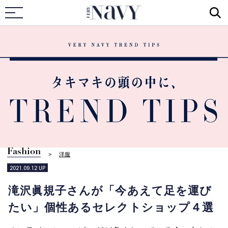
VERY NAVY
Fashion
洋服
2021.09.12
UP
滝沢眞規子さんが「今あえて足を運び
たい」個性あるセレクトショップ４選