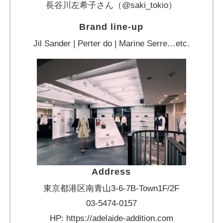
長谷川左希子さん（@saki_tokio）
Brand line-up
Jil Sander | Perter do | Marine Serre…etc.
Address
東京都港区南青山3-6-7B-Town1F/2F
03-5474-0157
HP: https://adelaide-addition.com