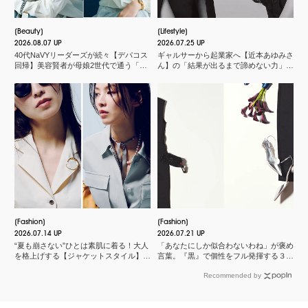
Beauty
Lifestyle
2026.08.07 UP
2026.07.25 UP
40代NaVYリーダーズが続々【デパコス
ギャルサーから起業家へ【近本あゆみさ
回帰】美容賢者が母娘2世代で通う「化
ん】の「結果が出るまで諦めない力」と
粧品店」とは？
は？＜申 真衣さんの今、話したい人＞
Fashion
Fashion
2026.07.14 UP
2026.07.21 UP
“夏も崩さない”ひとは素肌に着る！大人
「あなたにしか似合わないわね」が褒め
を格上げする【ジャケットスタイル】厳
言葉。『黒』で個性をフル発揮する３つ
選３
のスタイル
Recommended by