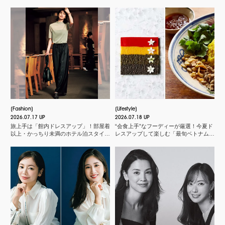
Fashion
Lifestyle
2026.07.17 UP
2026.07.18 UP
旅上手は「館内ドレスアップ」！部屋着
“会食上手”なフーディーが厳選！今夏ド
以上・かっちり未満のホテル泊スタイル
レスアップして楽しむ「最旬ベトナム料
３選
理店」