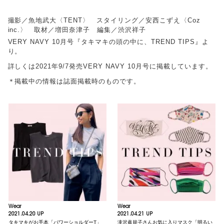
撮影／魚地武大〈TENT〉 スタイリング／安西こずえ〈Coz
inc.〉 取材／増田奈津子 編集／渋沢祥子
VERY NAVY 10月号『タキマキの頭の中に、TREND TIPS』よ
り。
詳しくは2021年9/7発売VERY NAVY 10月号に掲載しています。
＊掲載中の情報は誌面掲載時のものです。
Wear
Wear
2021.04.20 UP
2021.04.21 UP
タキマキがお手本「パワーショルダーT」
滝沢眞規子さんお気に入りマスク「明るい