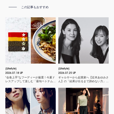
この記事もおすすめ
Lifestyle
Lifestyle
2026.07.18 UP
2026.07.25 UP
“会食上手”なフーディーが厳選！今夏ド
ギャルサーから起業家へ【近本あゆみさ
レスアップして楽しむ「最旬ベトナム料
ん】の「結果が出るまで諦めない力」と
理店」
は？＜申 真衣さんの今、話したい人＞