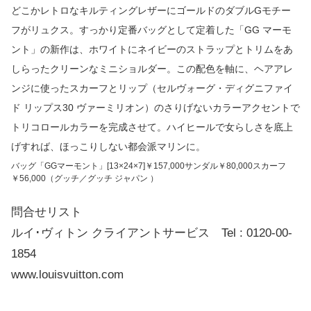
どこかレトロなキルティングレザーにゴールドのダブルGモチー
フがリュクス。すっかり定番バッグとして定着した「GG マーモ
ント」の新作は、ホワイトにネイビーのストラップとトリムをあ
しらったクリーンなミニショルダー。この配色を軸に、ヘアアレ
ンジに使ったスカーフとリップ（セルヴォーグ・ディグニファイ
ド リップス30 ヴァーミリオン）のさりげないカラーアクセントで
トリコロールカラーを完成させて。ハイヒールで女らしさを底上
げすれば、ほっこりしない都会派マリンに。
バッグ「GGマーモント」[13×24×7]￥157,000サンダル￥80,000スカーフ
￥56,000（グッチ／グッチ ジャパン ）
問合せリスト
ルイ･ヴィトン クライアントサービス Tel : 0120-00-
1854
www.louisvuitton.com