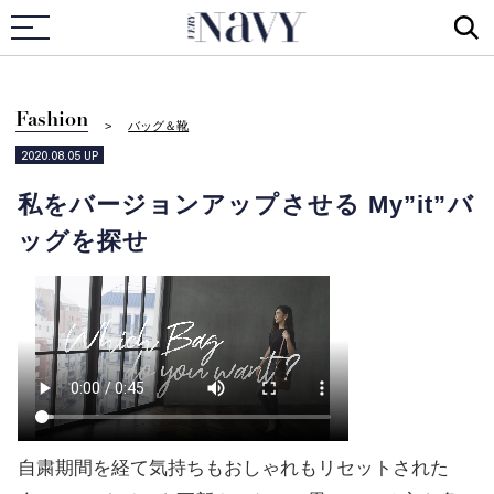
VERY NAVY
Fashion
バッグ＆靴
2020.08.05
UP
私をバージョンアップさせる My”it”バ
ッグを探せ
自粛期間を経て気持ちもおしゃれもリセットされた