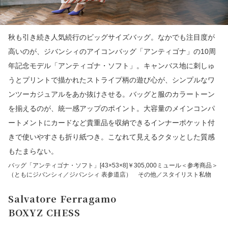
秋も引き続き人気続行のビッグサイズバッグ。なかでも注目度が
高いのが、ジバンシィのアイコンバッグ「アンティゴナ」の10周
年記念モデル「アンティゴナ・ソフト」。キャンバス地に刺しゅ
うとプリントで描かれたストライプ柄の遊び心が、シンプルなワ
ンツーカジュアルをあか抜けさせる。バッグと服のカラートーン
を揃えるのが、統一感アップのポイント。大容量のメインコンパ
ートメントにカードなど貴重品を収納できるインナーポケット付
きで使いやすさも折り紙つき。こなれて見えるクタッとした質感
もたまらない。
バッグ「アンティゴナ・ソフト」[43×53×8]￥305,000ミュール＜参考商品＞
（ともにジバンシィ／ジバンシィ 表参道店） その他／スタイリスト私物
Salvatore Ferragamo
BOXYZ CHESS