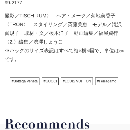
99-2177
撮影／TISCH〈UM〉 ヘア・メーク／菊地美香子
〈TRON〉 スタイリング／斉藤美恵 モデル／滝沢
眞規子 取材・文／榎本洋子 動画編集／福屋貞行
〈2.〉編集／渋澤しょうこ
※バッグのサイズ表記はすべて縦×横×幅で、単位は㎝
です。
#Bottega Veneta
#GUCCI
#LOUIS VUITTON
#Ferragamo
Recommends