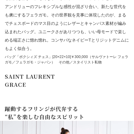
アンドリューのフレキシブルな感性が混ざり合い、新たな世代を
も虜にするフェラガモ。その世界観を見事に体現したのが、まる
でチェスボードのマス目のようにレザーとキャンバス素材が編み
込まれたバッグ。ユニークさがありつつも、いい母モードで楽し
める端正さに惚れ惚れ。コンサバなネイビーTとリジットデニムに
もよく似合う。
バッグ「ボクシィズ チェス」[20×22×10]￥300,000（サルヴァトーレ フェラ
ガモ／フェラガモ・ジャパン） その他／スタイリスト私物
SAINT LAURENT
GRACE
躍動するフリンジが代弁する
“私”を楽しむ自由なスピリット