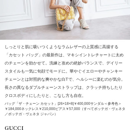
しっとりと肌に吸いつくようなラムレザーの上質感に高揚する
「カセット バッグ」の最新作は、マキシイントレチャートに太め
のチェーンを効かせて。洗練と攻めの絶妙バランスで、デイリー
スタイルも一気に旬顔でモードに。華やぐイエローやチャンキー
チェーンとは対照的な爽やかな白Tで、ヘルシーに楽むのが気分。
長さの異なるダブルチェーンストラップは、クラッチ持ちしたり
クロスボディにしたりと、こなし方も自在。
バッグ「ザ・チェーン カセット」[26×18×8]￥400,000サンダル＜参考色＞
￥184,000ネックレス￥210,000ピアス￥57,000（すべてボッテガ・ヴェネタ
／ボッテガ・ヴェネタ ジャパン）
GUCCI