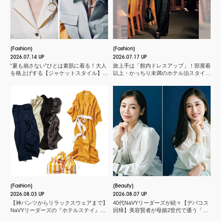
Fashion
Fashion
2026.07.14 UP
2026.07.17 UP
“夏も崩さない”ひとは素肌に着る！大人
旅上手は「館内ドレスアップ」！部屋着
を格上げする【ジャケットスタイル】厳
以上・かっちり未満のホテル泊スタイル
選３
３選
Fashion
Beauty
2026.08.03 UP
2026.08.07 UP
【神パンツからリラックスウェアまで】
40代NaVYリーダーズが続々【デパコス
NaVYリーダーズの『ホテルステイ』に
回帰】美容賢者が母娘2世代で通う「化
欠かせないMY名品
粧品店」とは？