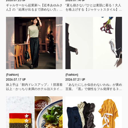
2026.07.25 UP
2026.07.14 UP
ギャルサーから起業家へ【近本あゆみさ
“夏も崩さない”ひとは素肌に着る！大人
ん】の「結果が出るまで諦めない力」と
を格上げする【ジャケットスタイル】厳
は？＜申 真衣さんの今、話したい人＞
選３
Fashion
Fashion
2026.07.17 UP
2026.07.21 UP
旅上手は「館内ドレスアップ」！部屋着
「あなたにしか似合わないわね」が褒め
以上・かっちり未満のホテル泊スタイル
言葉。『黒』で個性をフル発揮する３つ
３選
のスタイル