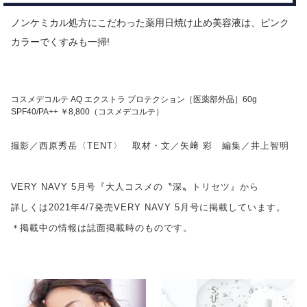
ノンケミカル処方にこだわった薬用日焼け止め美容液は、ピンク
カラーでくすみも一掃!
コスメデコルテ AQ エクストラ プロテクション［医薬部外品］60g
SPF40/PA++ ￥8,800（コスメデコルテ）
撮影／西原秀岳〈TENT〉 取材・文／矢﨑 彩 編集／井上智明
VERY NAVY 5月号『大人コスメの〝深〟トリセツ』から
詳しくは2021年4/7発売VERY NAVY 5月号に掲載しています。
＊掲載中の情報は誌面掲載時のものです。