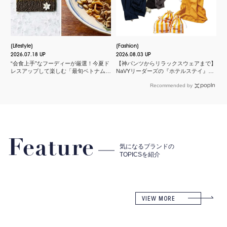
Lifestyle
Fashion
2026.07.18 UP
2026.08.03 UP
“会食上手”なフーディーが厳選！今夏ド
【神パンツからリラックスウェアまで】
レスアップして楽しむ「最旬ベトナム料
NaVYリーダーズの『ホテルステイ』に
理店」
欠かせないMY名品
Recommended by
Feature
気になるブランドの
TOPICSを紹介
VIEW MORE