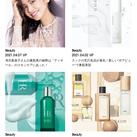
Beauty
Beauty
2021.04.07 UP
2021.04.02 UP
滝沢眞規子さんの素肌美の秘密は「ディオ
スックの毛穴名品が進化！新しい“ポアピュ
ール」のスキンケアにあった！
ー”で鼻筋美容
Beauty
Beauty