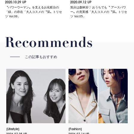
2020.10.29 UP
2020.09.12 UP
〝パワーウーマン〟を支えるお化粧台の
気分は森林浴♡ おうちでも〝 アースパワ
「緑」の存在「大人コスメの〝深〟トリセ
ー〟の充実感「大人コスメの〝深〟トリセ
ツ Vol.06」
ツ Vol.05」
Recommends
この記事もおすすめ
Lifestyle
Fashion