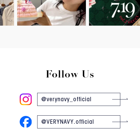
Follow Us
@verynavy_official
@VERYNAVY.official