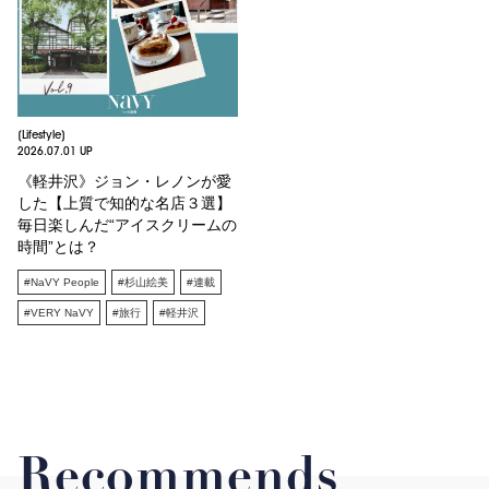
[Lifestyle]
2026.07.01 UP
《軽井沢》ジョン・レノンが愛
した【上質で知的な名店３選】
毎日楽しんだ“アイスクリームの
時間”とは？
#NaVY People
#杉山絵美
#連載
#VERY NaVY
#旅行
#軽井沢
Recommends