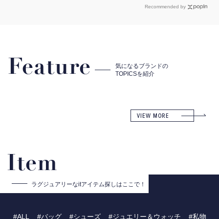
欠かせないMY名品
選３
Recommended by
Feature
気になるブランドの
TOPICSを紹介
VIEW MORE
Item
ラグジュアリーな
itアイテム探しはここで！
ALL
バッグ
シューズ
ジュエリー＆ウォッチ
私物