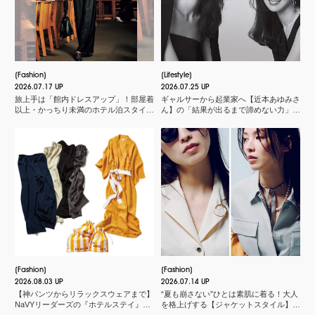
Fashion
Lifestyle
2026.07.17 UP
2026.07.25 UP
旅上手は「館内ドレスアップ」！部屋着
ギャルサーから起業家へ【近本あゆみさ
以上・かっちり未満のホテル泊スタイル
ん】の「結果が出るまで諦めない力」と
３選
は？＜申 真衣さんの今、話したい人＞
Fashion
Fashion
2026.08.03 UP
2026.07.14 UP
【神パンツからリラックスウェアまで】
“夏も崩さない”ひとは素肌に着る！大人
NaVYリーダーズの『ホテルステイ』に
を格上げする【ジャケットスタイル】厳