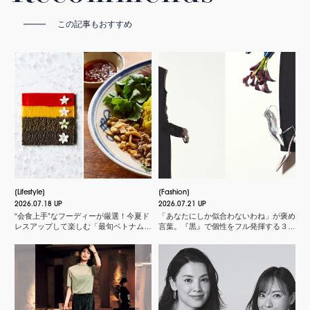
この記事もおすすめ
Lifestyle
Fashion
2026.07.18 UP
2026.07.21 UP
“会食上手”なフーディーが厳選！今夏ド
「あなたにしか似合わないわね」が褒め
レスアップして楽しむ「最旬ベトナム料
言葉。『黒』で個性をフル発揮する３つ
理店」
のスタイル