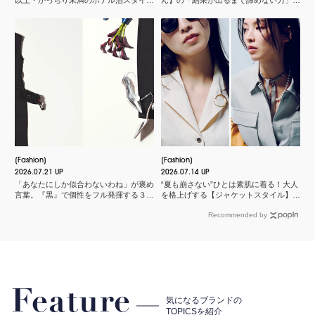
以上・かっちり未満のホテル泊スタイル
ん】の「結果が出るまで諦めない力」と
３選
は？＜申 真衣さんの今、話したい人＞
Fashion
Fashion
2026.07.21 UP
2026.07.14 UP
「あなたにしか似合わないわね」が褒め
“夏も崩さない”ひとは素肌に着る！大人
言葉。『黒』で個性をフル発揮する３つ
を格上げする【ジャケットスタイル】厳
のスタイル
選３
Recommended by
Feature
気になるブランドの
TOPICSを紹介