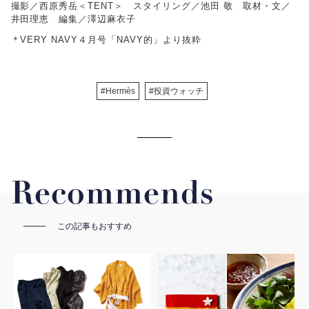
撮影／西原秀岳＜TENT＞ スタイリング／池田 敬 取材・文／
井田理恵 編集／澤辺麻衣子
＊VERY NAVY４月号「NAVY的」より抜粋
#Hermès
#投資ウォッチ
Recommends
この記事もおすすめ