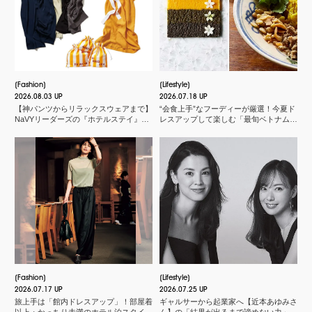
Fashion
Lifestyle
2026.08.03 UP
2026.07.18 UP
【神パンツからリラックスウェアまで】
“会食上手”なフーディーが厳選！今夏ド
NaVYリーダーズの『ホテルステイ』に
レスアップして楽しむ「最旬ベトナム料
欠かせないMY名品
理店」
Fashion
Lifestyle
2026.07.17 UP
2026.07.25 UP
旅上手は「館内ドレスアップ」！部屋着
ギャルサーから起業家へ【近本あゆみさ