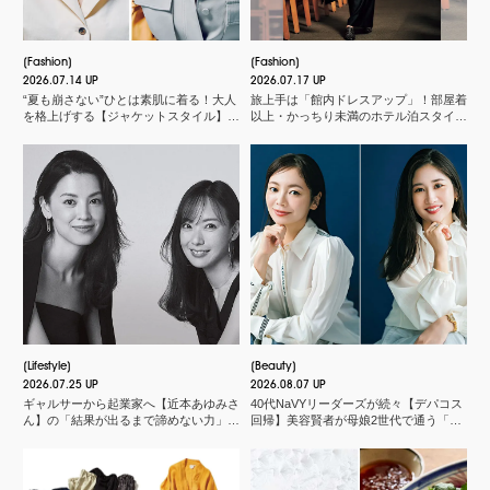
Fashion
Fashion
2026.07.14 UP
2026.07.17 UP
“夏も崩さない”ひとは素肌に着る！大人
旅上手は「館内ドレスアップ」！部屋着
を格上げする【ジャケットスタイル】厳
以上・かっちり未満のホテル泊スタイル
選３
３選
Lifestyle
Beauty
2026.07.25 UP
2026.08.07 UP
ギャルサーから起業家へ【近本あゆみさ
40代NaVYリーダーズが続々【デパコス
ん】の「結果が出るまで諦めない力」と
回帰】美容賢者が母娘2世代で通う「化
は？＜申 真衣さんの今、話したい人＞
粧品店」とは？