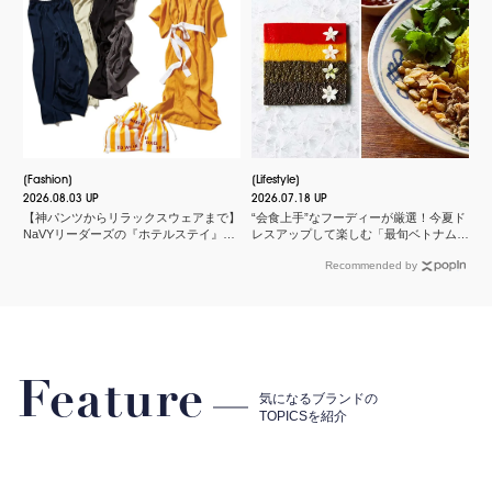
Fashion
Lifestyle
2026.08.03 UP
2026.07.18 UP
【神パンツからリラックスウェアまで】
“会食上手”なフーディーが厳選！今夏ド
NaVYリーダーズの『ホテルステイ』に
レスアップして楽しむ「最旬ベトナム料
欠かせないMY名品
理店」
Recommended by
Feature
気になるブランドの
TOPICSを紹介