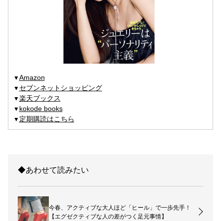
Amazon
▼
セブンネットショッピング
▼
楽天ブックス
▼
kokode books
▼
定期購読はこちら
▼
◆あわせて読みたい
今春、アクティブな大人ほど「ヒール」で一歩先手！
【エグゼクティブな人の差がつく足元事情】