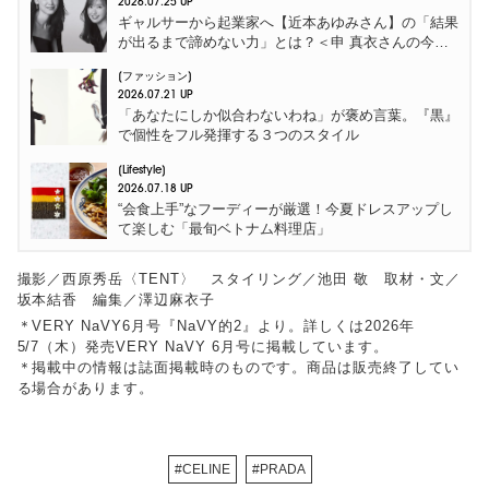
2026.07.25 UP
ギャルサーから起業家へ【近本あゆみさん】の「結果
が出るまで諦めない力」とは？＜申 真衣さんの今、
話したい人＞
ファッション
2026.07.21 UP
「あなたにしか似合わないわね」が褒め言葉。『黒』
で個性をフル発揮する３つのスタイル
Lifestyle
2026.07.18 UP
“会食上手”なフーディーが厳選！今夏ドレスアップし
て楽しむ「最旬ベトナム料理店」
撮影／西原秀岳〈TENT〉 スタイリング／池田 敬 取材・文／
坂本結香 編集／澤辺麻衣子
＊VERY NaVY6月号『NaVY的2』より。詳しくは2026年
5/7（木）発売VERY NaVY 6月号に掲載しています。
＊掲載中の情報は誌面掲載時のものです。商品は販売終了してい
る場合があります。
#CELINE
#PRADA