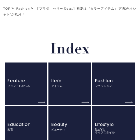
TOP
Fashion
【プラダ、セリーヌetc.】初夏は『カラーアイテム』で”配色オシ
ャレ”が気分！
Index
Feature
Item
Fashion
ブランドTOPICS
アイテム
ファッション
Education
Beauty
Lifestyle
教育
ビューティ
NaVYな
ライフスタイル