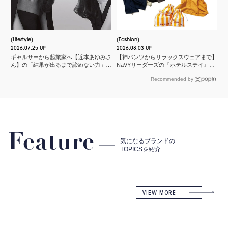
Lifestyle
Fashion
2026.07.25 UP
2026.08.03 UP
ギャルサーから起業家へ【近本あゆみさ
【神パンツからリラックスウェアまで】
ん】の「結果が出るまで諦めない力」と
NaVYリーダーズの『ホテルステイ』に
は？＜申 真衣さんの今、話したい人＞
欠かせないMY名品
Recommended by
Feature
気になるブランドの
TOPICSを紹介
VIEW MORE