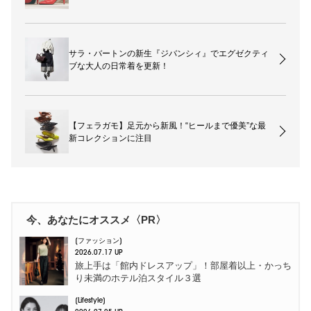
サラ・バートンの新生『ジバンシィ』でエグゼクティ
ブな大人の日常着を更新！
【フェラガモ】足元から新風！“ヒールまで優美”な最
新コレクションに注目
今、あなたにオススメ〈PR〉
ファッション
2026.07.17 UP
旅上手は「館内ドレスアップ」！部屋着以上・かっち
り未満のホテル泊スタイル３選
Lifestyle