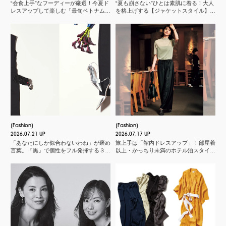
“会食上手”なフーディーが厳選！今夏ド
“夏も崩さない”ひとは素肌に着る！大人
レスアップして楽しむ「最旬ベトナム料
を格上げする【ジャケットスタイル】厳
理店」
選３
Fashion
Fashion
2026.07.21 UP
2026.07.17 UP
「あなたにしか似合わないわね」が褒め
旅上手は「館内ドレスアップ」！部屋着
言葉。『黒』で個性をフル発揮する３つ
以上・かっちり未満のホテル泊スタイル
のスタイル
３選