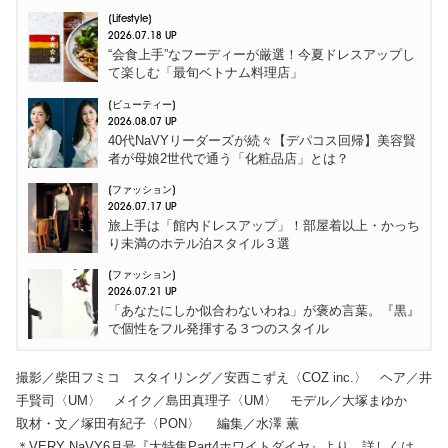
Lifestyle
2026.07.18 UP
“会食上手”なフーディーが厳選！今夏ドレスアップし
て楽しむ「最旬ベトナム料理店」
ビューティー
2026.08.07 UP
40代NaVYリーダーズが続々【デパコス回帰】美容賢
者が母娘2世代で通う「化粧品店」とは？
ファッション
2026.07.17 UP
旅上手は「館内ドレスアップ」！部屋着以上・かっち
り未満のホテル泊スタイル３選
ファッション
2026.07.21 UP
「あなたにしか似合わないわね」が褒め言葉。『黒』
で個性をフル発揮する３つのスタイル
撮影／柴田フミコ スタイリング／安西こずえ〈COZ inc.〉 ヘア／井
手賢司〈UM〉 メイク／島田真理子〈UM〉 モデル／大塚まゆか
取材・文／塚田有紀子〈PON〉 編集／水澤 薫
＊VERY NaVY6月号『大特集Part4ホワイトダイヤ』より。詳しくは