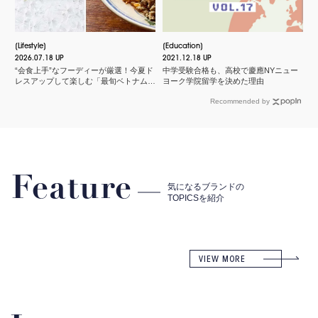
Lifestyle
Education
2026.07.18 UP
2021.12.18 UP
“会食上手”なフーディーが厳選！今夏ド
中学受験合格も、高校で慶應NYニュー
レスアップして楽しむ「最旬ベトナム料
ヨーク学院留学を決めた理由
理店」
Recommended by
Feature
気になるブランドの
TOPICSを紹介
VIEW MORE