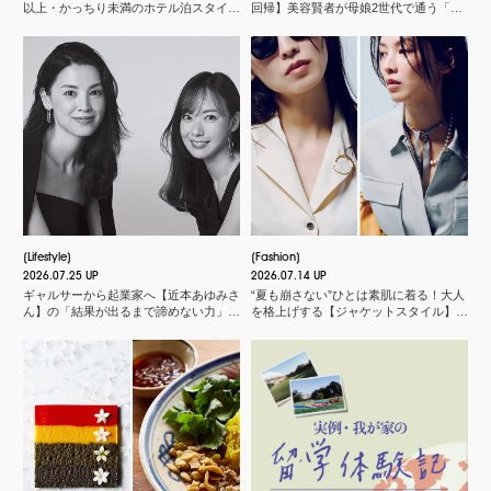
以上・かっちり未満のホテル泊スタイル
回帰】美容賢者が母娘2世代で通う「化
３選
粧品店」とは？
Lifestyle
Fashion
2026.07.25 UP
2026.07.14 UP
ギャルサーから起業家へ【近本あゆみさ
“夏も崩さない”ひとは素肌に着る！大人
ん】の「結果が出るまで諦めない力」と
を格上げする【ジャケットスタイル】厳
は？＜申 真衣さんの今、話したい人＞
選３