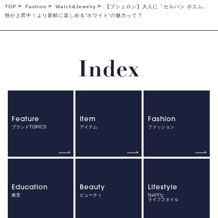
TOP
Fashion
Watch&Jewelry
【ブシュロン】大人に「セルパン ボエム」
熱が上昇中！より新鮮に楽しめる“ホワイト”の魅力って？
Index
Feature
Item
Fashion
ブランドTOPICS
アイテム
ファッション
Education
Beauty
Lifestyle
教育
ビューティ
NaVYな
ライフスタイル