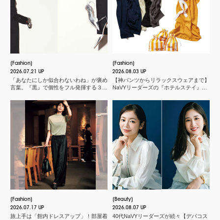
Fashion
Fashion
2026.07.21 UP
2026.08.03 UP
「あなたにしか似合わないわね」が褒め
【神パンツからリラックスウェアまで】
言葉。『黒』で個性をフル発揮する３つ
NaVYリーダーズの『ホテルステイ』に
のスタイル
欠かせないMY名品
Fashion
Beauty
2026.07.17 UP
2026.08.07 UP
旅上手は「館内ドレスアップ」！部屋着
40代NaVYリーダーズが続々【デパコス