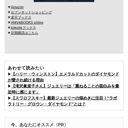
▼
Amazon
▼
セブンネットショッピング
▼
楽天ブックス
▼
HMV&BOOKS online
▼
kokodeブックス
▼
定期購読はこちら
あわせて読みたい
【ハリー・ウィンストン】エメラルドカットのダイヤモンド
▶︎
が愛され続ける理由
【滝沢眞規子さん】ジュエリーは「重ねることの面白みを最
▶︎
近特に感じます」
【スワロフスキー】最新ジュエリーの煌めきに注目！“ラボ
▶︎
ラトリー・グロウン・ダイヤモンド”とは？
今、あなたにオススメ〈PR〉