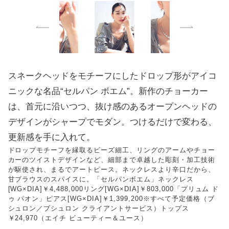
スネークヘッドをモチーフにしたドロップ形がアイコ
ニックな名品“セルパン ボエム”。新作のチョーカー
は、首元に沿いつつ、抜け感のあるオープンヘッドの
デザインがシャープでモダン。つけるだけで変わる、
更新感を手に入れて。
ドロップモチーフを縁取るビーズ細工、リングのアームやチョー
カーのツイストデザインなど、細部まで卓越した彫刻・加工技術
が駆使され、まるでアートピース。ネックレスより辛口だから、
甘ブラウスのスパイスに。「セルパンボエム」ネックレス
[WG×DIA]￥4,488,000リング[WG×DIA]￥803,000「プリュム ド
ゥ パオン」ピアス[WG×DIA]￥1,399,200※すべて予定価格（ブ
シュロン／ブシュロン クライアントサービス）トップス
￥24,970（エイチ ビューティー＆ユース）