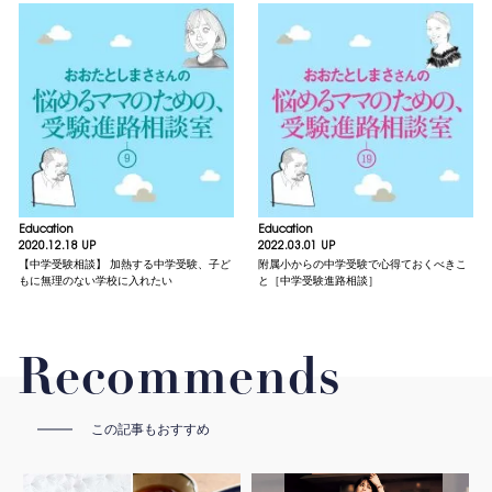
Education
Education
2020.12.18 UP
2022.03.01 UP
【中学受験相談】 加熱する中学受験、子ど
附属小からの中学受験で心得ておくべきこ
もに無理のない学校に入れたい
と［中学受験進路相談］
Recommends
この記事もおすすめ