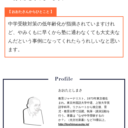
【 おおたさんからひとこと 】
中学受験対策の低年齢化が指摘されていますけれ
ど、やみくもに早くから塾に通わなくても大丈夫な
んだという事例になってくれたらうれしいなと思い
ます。
Profile
おおたとしまさ
教育ジャーナリスト。1973年東京都生
まれ。東京外国語大学中退、上智大学英
語学科卒。リクルートから独立後、育
児・教育分野で活躍。執筆・講演活動を
行う。著書は『なぜ中学受験するの
か？』（光文社新書）など70冊以上。
http://toshimasaota.jp/