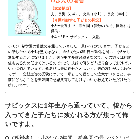
Oさんの場合
【家族構成】
夫、長男（小4）、次男（小1）、長女（年中）
【今回相談する子どもの状況】
小3〜最近まで、希学園（算数のみで、国理社は
通信）
小4の2月〜サピックスに入塾
小3より希学園の算数のみ通っていました。最レベになります。子どもと
の話し合いで小4は塾ではなく、通信で他の3科目の強化を補い、小5から
通塾することになりました。夫が中学受験経験者なので、その辺りは経験
値もあるため任せてはいるのですが、夫婦で何をどう握り合っておけばい
いかに悩んでいます。塾選びは夫に任せたとはいえ、夫の方針がよくわか
らず…。父親主導の受験について、母として親として注意すべきこと、事
前にどんなことを夫婦間で意思共有しておけばいいか教えていただけたら
嬉しいです。
サピックスに1年生から通っていて、後から
入ってきた子たちに抜かれる方が焦って怖
いですよ。
O（相談者）：
小3から2年間、希学園の最レベという