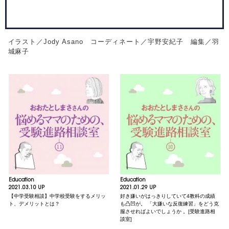
イラスト／Jody Asano コーディネート／宇野安紀子 編集／羽
城麻子
Education
Education
2021.03.10 UP
2021.01.29 UP
【中学受験相談】中学校受験をするメリッ
好き嫌いがはっきりしていて4教科の成績
ト、デメリットとは？
も凸凹が。 「大嫌いな反復練習」をどう克
服させればよいでしょうか 。[受験進路相
談室]