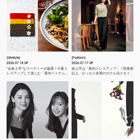
Lifestyle
Fashion
2026.07.18 UP
2026.07.17 UP
“会食上手”なフーディーが厳選！今夏ド
旅上手は「館内ドレスアップ」！部屋着
レスアップして楽しむ「最旬ベトナム料
以上・かっちり未満のホテル泊スタイル
理店」
３選