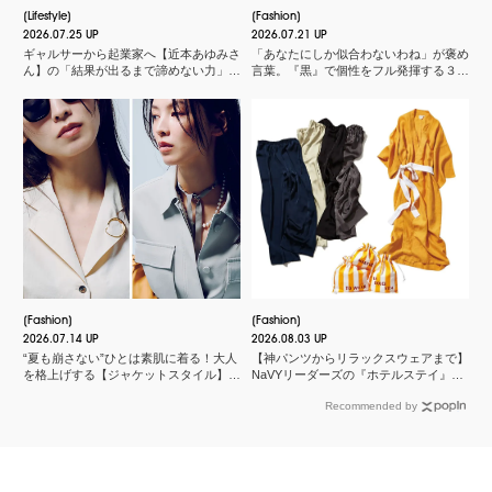
Lifestyle
Fashion
2026.07.25 UP
2026.07.21 UP
ギャルサーから起業家へ【近本あゆみさ
「あなたにしか似合わないわね」が褒め
ん】の「結果が出るまで諦めない力」と
言葉。『黒』で個性をフル発揮する３つ
は？＜申 真衣さんの今、話したい人＞
のスタイル
Fashion
Fashion
2026.07.14 UP
2026.08.03 UP
“夏も崩さない”ひとは素肌に着る！大人
【神パンツからリラックスウェアまで】
を格上げする【ジャケットスタイル】厳
NaVYリーダーズの『ホテルステイ』に
選３
欠かせないMY名品
Recommended by