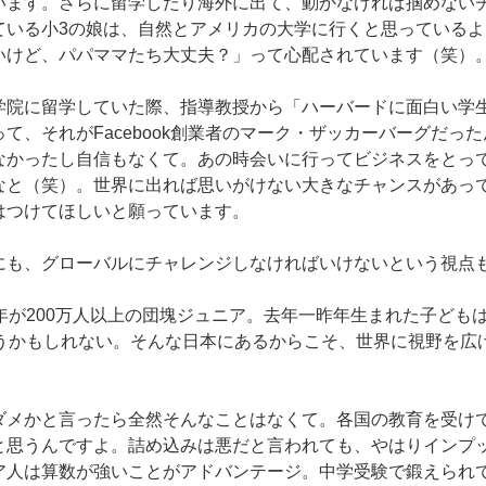
います。さらに留学したり海外に出て、動かなければ掴めない
ている小3の娘は、自然とアメリカの大学に行くと思っている
いけど、パパママたち大丈夫？」って心配されています（笑）
学院に留学していた際、指導教授から「ハーバードに面白い学
て、それがFacebook創業者のマーク・ザッカーバーグだっ
なかったし自信もなくて。あの時会いに行ってビジネスをとっ
なと（笑）。世界に出れば思いがけない大きなチャンスがあっ
はつけてほしいと願っています。
にも、グローバルにチャレンジしなければいけないという視点
年が200万人以上の団塊ジュニア。去年一昨年生まれた子ども
まうかもしれない。そんな日本にあるからこそ、世界に視野を広
ダメかと言ったら全然そんなことはなくて。各国の教育を受け
と思うんですよ。詰め込みは悪だと言われても、やはりインプ
ア人は算数が強いことがアドバンテージ。中学受験で鍛えられ