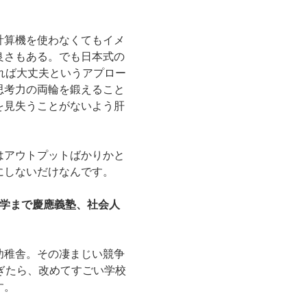
計算機を使わなくてもイメ
良さもある。でも日本式の
れば大丈夫というアプロー
思考力の両輪を鍛えること
を見失うことがないよう肝
はアウトプットばかりかと
にしないだけなんです。
大学まで慶應義塾、社会人
幼稚舎。その凄まじい競争
ぎたら、改めてすごい学校
す。