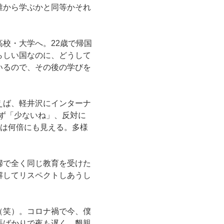
誰から学ぶかと同等かそれ
校・大学へ。22歳で帰国
らしい国なのに、どうして
いるので、その後の学びを
えば、軽井沢にインターナ
わず「少ないね」、反対に
には何倍にも見える。多様
婦で全く同じ教育を受けた
解してリスペクトしあうし
（笑）。コロナ禍で今、僕
張ばかりで夜も遅く、懇親