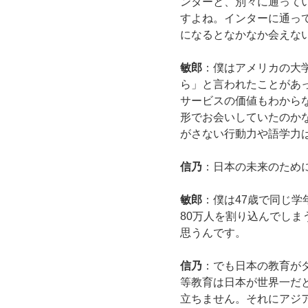
ンターと、別々に通って
すよね。インターに通っ
になるとなかなか会えな
敏郎
：僕はアメリカの大
ら」と言われたことがあっ
サービスの価値もわから
形でお会いしていたのか
がさない行動力や語学力
信乃
：日本の未来のため
敏郎
：僕は47歳で同じ学
80万人を割り込んでし
思うんです。
信乃
：でも日本の教育が
等教育は日本が世界一だ
立ちません。それにアジ