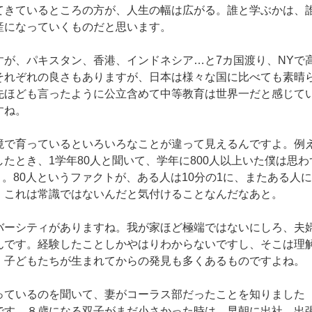
てきているところの方が、人生の幅は広がる。誰と学ぶかは、
産になっていくものだと思います。
すが、パキスタン、香港、インドネシア…と7カ国渡り、NYで高
それぞれの良さもありますが、日本は様々な国に比べても素晴
先ほども言ったように公立含めて中等教育は世界一だと感じて
すね。
境で育っているといろいろなことが違って見えるんですよ。例
たとき、1学年80人と聞いて、学年に800人以上いた僕は思
」。80人というファクトが、ある人は10分の1に、またある人
、これは常識ではないんだと気付けることなんだなあと。
バーシティがありますね。我が家ほど極端ではないにしろ、夫
んです。経験したことしかやはりわからないですし、そこは理
、子どもたちが生まれてからの発見も多くあるものですよね。
っているのを聞いて、妻がコーラス部だったことを知りました
です。８歳になる双子がまだ小さかった時は、早朝に出社、出