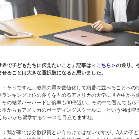
世界で子どもたちに伝えたいこと」記事は
＜こちら＞
の通り、
ませることは大きな選択肢になると思いました。
）
：そうですね。教育の質を数値化して順番に並べることへの
界ランキング上位の多くを占めるアメリカの大学に世界中から
。その結果ハーバードは倍率も30倍近い。その中で選んでもら
日本からもアメリカのボーディングスクールに、という例は増
2くらいから留学するケースも目立ちますね。
）
：我が家では分散投資というわけではないですが、3人の子