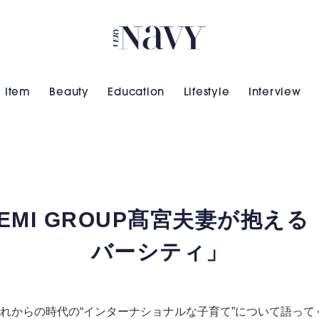
VERY NAVY
Item
Beauty
Education
Lifestyle
Interview
OZEMI GROUP髙宮夫妻が抱
バーシティ」
れからの時代の“インターナショナルな子育て”
について語って