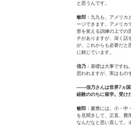
と思うんです。
敏郎
：九九も、アメリカ
ージできます。アメリカ
形を覚える訓練の上での
チがありますが、深く話
が、これからも必要だと
に銘じています。
信乃
：基礎は大事ですね
思われますが、実はもの
――信乃さんは世界7ヵ
経験ののちに留学。受け
敏郎
：慶應には、小・中
を見聞きして、正直、費
なんだなと思い直して。