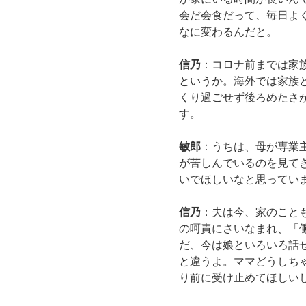
会だ会食だって、毎日よ
なに変わるんだと。
信乃
：コロナ前までは家
というか。海外では家族
くり過ごせず後ろめたさ
す。
敏郎
：うちは、母が専業
が苦しんでいるのを見て
いでほしいなと思ってい
信乃
：夫は今、家のこと
の呵責にさいなまれ、「
だ、今は娘といろいろ話
と違うよ。ママどうしち
り前に受け止めてほしい