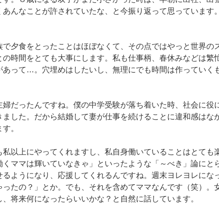
くあんなことが許されていたな、と今振り返って思っています
族で夕食をとったことはほぼなくて、その点ではやっと世界の
との時間をとても大事にします。私も仕事柄、春休みなどは繁
があって…。穴埋めはしたいし、無理にでも時間は作っていく
主婦だったんですね。僕の中学受験が落ち着いた時、社会に役
きました。だから結婚して妻が仕事を続けることに違和感はな
ます。
も私以上にやってくれますし、私自身働いていることはとても
働くママは輝いていなきゃ」といったような「～べき」論にと
せるようになり、応援してくれるんですね。週末ヨレヨレにな
ゃったの？」とか。でも、それを含めてママなんです（笑）。
し、将来何になったらいいかな？と自然に話しています。