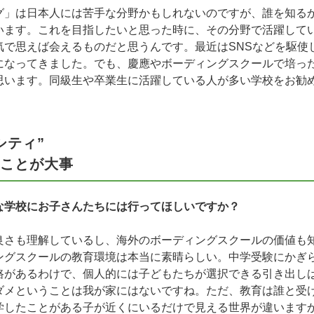
グ」は日本人には苦手な分野かもしれないのですが、誰を知る
います。これを目指したいと思った時に、その分野で活躍して
気で思えば会えるものだと思うんです。最近はSNSなどを駆使
になってきました。でも、慶應やボーディングスクールで培っ
思います。同級生や卒業生に活躍している人が多い学校をお勧
シティ”
ことが大事
な学校にお子さんたちには行ってほしいですか？
良さも理解しているし、海外のボーディングスクールの価値も
ングスクールの教育環境は本当に素晴らしい。中学受験にかぎ
路があるわけで、個人的には子どもたちが選択できる引き出し
ダメということは我が家にはないですね。ただ、教育は誰と受
学したことがある子が近くにいるだけで見える世界が違います