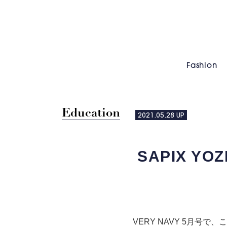
Fashion
Education
2021.05.28
UP
SAPIX Y
VERY NAVY 5月号で、
こ