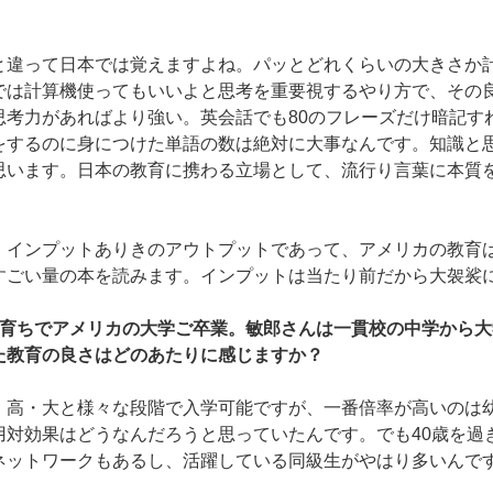
と違って日本では覚えますよね。パッとどれくらいの大きさか
では計算機使ってもいいよと思考を重要視するやり方で、その
思考力があればより強い。英会話でも80のフレーズだけ暗記す
をするのに身につけた単語の数は絶対に大事なんです。知識と
思います。日本の教育に携わる立場として、流行り言葉に本質
。インプットありきのアウトプットであって、アメリカの教育
すごい量の本を読みます。インプットは当たり前だから大袈裟
国育ちでアメリカの大学ご卒業。敏郎さんは一貫校の中学から
た教育の良さはどのあたりに感じますか？
・高・大と様々な段階で入学可能ですが、一番倍率が高いのは
用対効果はどうなんだろうと思っていたんです。でも40歳を過
ネットワークもあるし、活躍している同級生がやはり多いんで