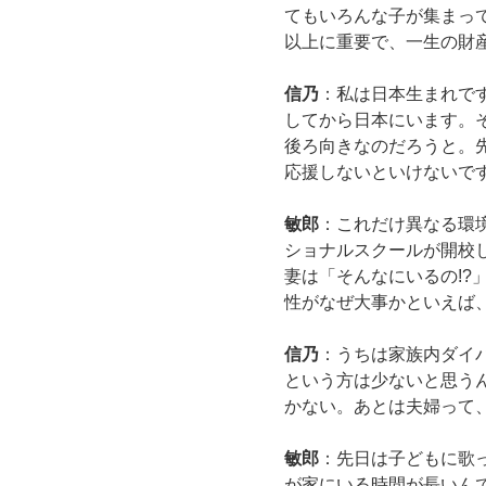
てもいろんな子が集まっ
以上に重要で、一生の財
信乃
：私は日本生まれで
してから日本にいます。
後ろ向きなのだろうと。
応援しないといけないで
敏郎
：これだけ異なる環
ショナルスクールが開校し
妻は「そんなにいるの!?
性がなぜ大事かといえば
信乃
：うちは家族内ダイ
という方は少ないと思う
かない。あとは夫婦って
敏郎
：先日は子どもに歌
が家にいる時間が長いん