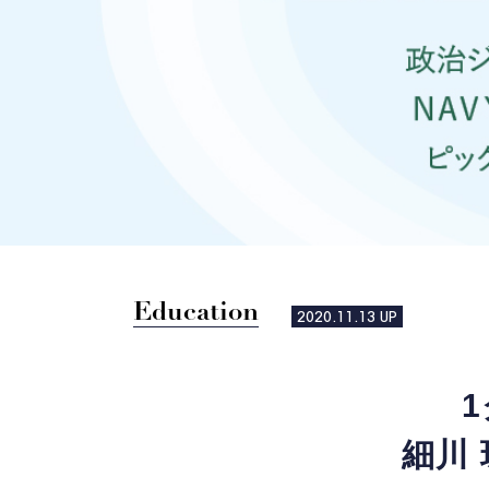
Education
2020.11.13
UP
細川