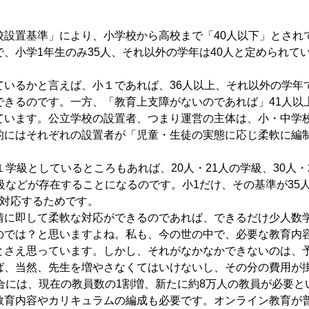
設置基準」により、小学校から高校まで「40人以下」とされ
、小学1年生のみ35人、それ以外の学年は40人と定められて
いるかと言えば、小１であれば、36人以上、それ以外の学年で
できるのです。一方、「教育上支障がないのであれば」41人以
ています。公立学校の設置者、つまり運営の主体は、小・中学
的にはそれぞれの設置者が「児童・生徒の実態に応じ柔軟に編
学級としているところもあれば、20人・21人の学級、30人・
級などが存在することになるのです。小1だけ、その基準が35
に対応するためです。
情に即して柔軟な対応ができるのであれば、できるだけ少人数
のでは？と思いますよね。私も、今の世の中で、必要な教育内
とさえ思っています。しかし、それがなかなかできないのは、
ば、当然、先生を増やさなくてはいけないし、その分の費用が
合には、現在の教員数の1割増、新たに約8万人の教員が必要と
教育内容やカリキュラムの編成も必要です。オンライン教育が