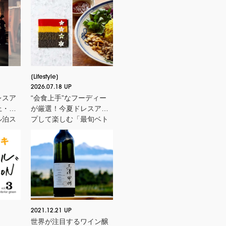
Lifestyle
2026.07.18 UP
レスア
“会食上手”なフーディー
上・か
が厳選！今夏ドレスアッ
ル泊ス
プして楽しむ「最旬ベト
ナム料理店」
2021.12.21 UP
世界が注目するワイン醸