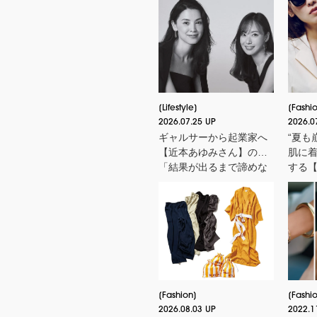
Lifestyle
Fashi
2026.07.25 UP
2026.0
ギャルサーから起業家へ
“夏も
【近本あゆみさん】の
肌に
「結果が出るまで諦めな
する
い力」とは？＜申 真衣さ
ル】
んの今、話したい人＞
Fashion
Fashi
2026.08.03 UP
2022.1