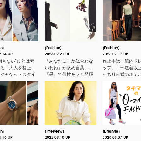
on
Fashion
Fashion
7.14 UP
2026.07.21 UP
2026.07.17 UP
崩さない”ひとは素
「あなたにしか似合わな
旅上手は「館内ド
着る！大人を格上げ
いわね」が褒め言葉。
ップ」！部屋着以
【ジャケットスタイ
『黒』で個性をフル発揮
っちり未満のホテ
厳選３
する３つのスタイル
タイル３選
on
Interview
Lifestyle
1.16 UP
2022.03.10 UP
2020.06.07 UP