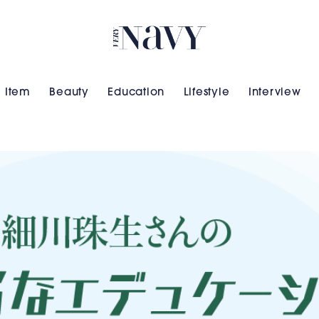
VERY NAVY
Item
Beauty
Education
Lifestyle
Interview