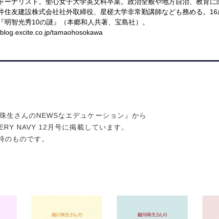
ャーナリスト。聖心女子大学英文科卒業。政治全般や地方自治、教育に
井住友建設株式会社社外取締役、星槎大学非常勤講師なども務める。16
『明智光秀10の謎』（本郷和人共著、宝島社）。
/ blog.excite.co.jp/tamaohosokawa
『細川珠生さんのNEWSなエデュケーション』から
VERY NAVY 12月号に掲載しています。
時のものです。