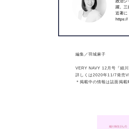
政治ジ
躍。三
近著に
https:/
編集／羽城麻子
VERY NAVY 12月号
詳しくは2020年11/7発売
＊掲載中の情報は誌面掲載