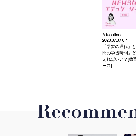
Education
2020.07.07 UP
「学習の遅れ」
間の学習時間」
えればいい？[教
ース]
Recommen