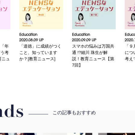
Education
Education
Educa
2020.08.09 UP
2020.09.09 UP
2020.
と「年
「道徳」に成績がつく
スマホの悩みは万国共
「９
どう考
こと、知っています
通 !?細川 珠生が解
につ
育ニュ
か？[教育ニュース]
説！教育ニュース【第
考え
7回】
ds
この記事もおすすめ