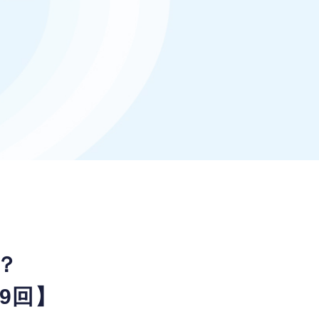
？
9回】