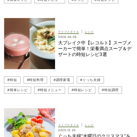
#家電
#時短調理
#時短
#ライフスタイル
|
ライフスタイル
レシピ
2026.04.05
大ブレイク中【レコルト】スープメ
ーカーで簡単！栄養満点スープ＆デ
ザートの時短レシピ3選
#時短
#時短料理
#調理家電
#ぐっち夫婦
#簡単レシピ
#時短メニュー
#時短レシピ
#時短調理
#レシピ
#ライフスタイル
#家電
|
ライフスタイル
レシピ
2025.12.20
ぐっち夫婦“水曜日のクリスマス”を