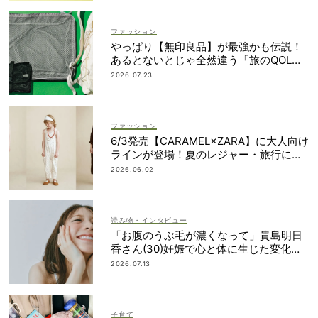
ファッション
やっぱり【無印良品】が最強かも伝説！
あるとないとじゃ全然違う「旅のQOL爆
上げアイテム」
2026.07.23
ファッション
6/3発売【CARAMEL×ZARA】に大人向け
ラインが登場！夏のレジャー・旅行にも
おすすめ
2026.06.02
読み物・インタビュー
「お腹のうぶ毛が濃くなって」貴島明日
香さん(30)妊娠で心と体に生じた変化も
「愛しいです」
2026.07.13
子育て