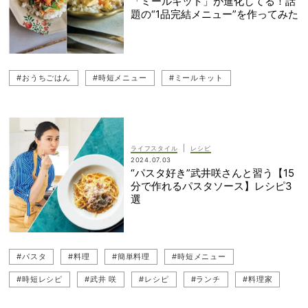
「ミールキット」が進化してる！話
題の“1品完結メニュー”を作ってみた
#おうちごはん
#時短メニュー
#ミールキット
|
ライフスタイル
レシピ
2024.07.03
“パスタ好き”武井咲さんと習う【15
分で作れるパスタソース】レシピ3
選
#パスタ
#料理
#簡単料理
#時短メニュー
#時短レシピ
#武井 咲
#レシピ
#ランチ
#料理家