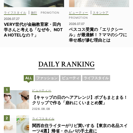
ライフスタイル
|
旅行
ビューティー
|
スキンケア
2026.07.27
VERY世代が金融教育家・田内
2026.07.07
ベスコス受賞の「エリクシー
学さんと考える「なぜ今、NOT
ル」が最適解！？ママのシワに
A HOTELなの？」
幸せ感が滲む理由とは
DAILY RANKING
ALL
ファッション
ビューティ
ライフスタイル
ビューティー
【キャップの日のヘアアレンジ】ボブもまとまる！
クリップで作る「崩れにくいまとめ髪」
2026.08.08
ライフスタイル
関西在住ライターがリピ買いする【東京の名品スイ
ーツ4選】帰省・ホムパの手土産に