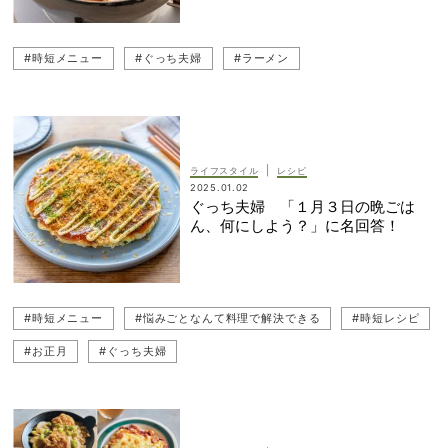
#時短メニュー
#ぐっち夫婦
#ラーメン
|
ライフスタイル
レシピ
2025.01.02
ぐっち夫婦 「１月３日の晩ごは
ん、何にしよう？」に名回答！
#時短メニュー
#悩みごとなんて料理で解決できる
#時短レシピ
#お正月
#ぐっち夫婦