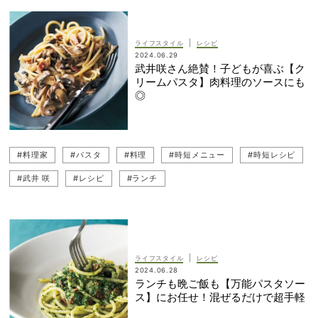
|
ライフスタイル
レシピ
2024.06.29
武井咲さん絶賛！子どもが喜ぶ【ク
リームパスタ】肉料理のソースにも
◎
#料理家
#パスタ
#料理
#時短メニュー
#時短レシピ
#武井 咲
#レシピ
#ランチ
|
ライフスタイル
レシピ
2024.06.28
ランチも晩ご飯も【万能パスタソー
ス】にお任せ！混ぜるだけで超手軽