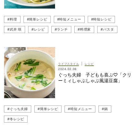
#料理
#簡単レシピ
#時短メニュー
#時短レシピ
#武井 咲
#レシピ
#ランチ
#料理家
#パスタ
|
ライフスタイル
レシピ
2024.02.06
ぐっち夫婦 子どもも喜ぶ♡「クリ
ーミィしゃぶしゃぶ風湯豆腐」
#ぐっち夫婦
#簡単レシピ
#時短メニュー
#鍋
#冬レシピ