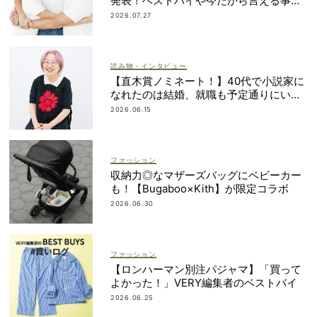
発表！ベストバイや今だから言える事件
簿も大公開
2026.07.27
読み物・インタビュー
【直木賞ノミネート！】40代で小説家に
なれたのは結婚、就職も予定通りにいか
なかったから｜朝倉かすみさん
2026.06.15
ファッション
収納力◎なマザーズバッグにベビーカー
も！【Bugaboo×Kith】が限定コラボ
2026.06.30
ファッション
【ロンハーマン別注パジャマ】「買って
よかった！」VERY編集者のベストバイ
2026.06.25