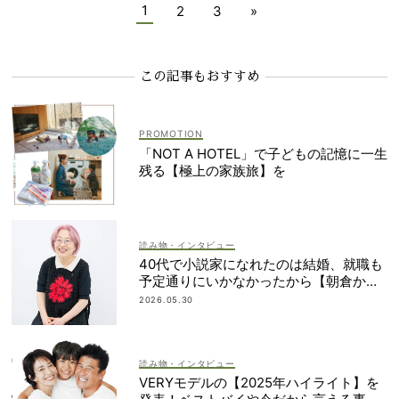
1
2
3
»
この記事もおすすめ
「NOT A HOTEL」で子どもの記憶に一生
残る【極上の家族旅】を
読み物・インタビュー
40代で小説家になれたのは結婚、就職も
予定通りにいかなかったから【朝倉かす
みさん】
2026.05.30
読み物・インタビュー
VERYモデルの【2025年ハイライト】を