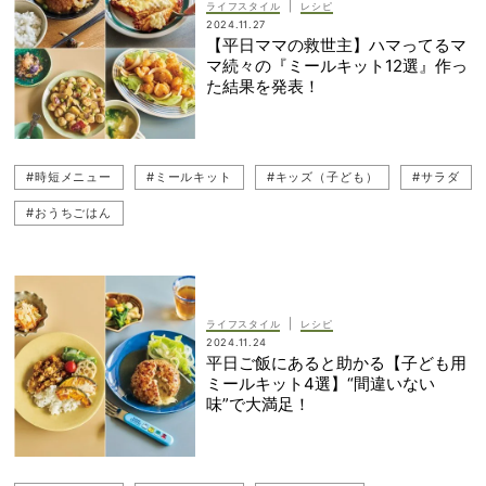
|
ライフスタイル
レシピ
2024.11.27
【平日ママの救世主】ハマってるマ
マ続々の『ミールキット12選』作っ
た結果を発表！
#時短メニュー
#ミールキット
#キッズ（子ども）
#サラダ
#おうちごはん
|
ライフスタイル
レシピ
2024.11.24
平日ご飯にあると助かる【子ども用
ミールキット4選】“間違いない
味”で大満足！