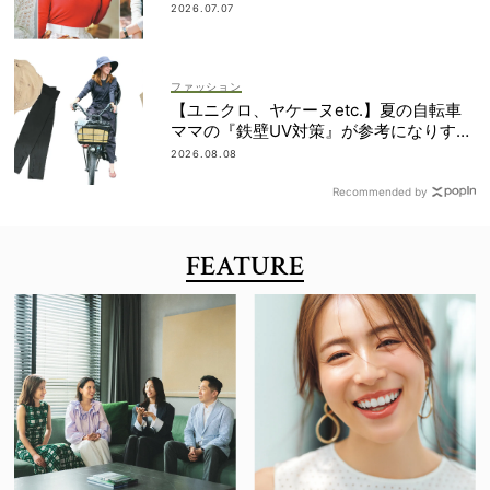
全部見せ
2026.07.07
ファッション
【ユニクロ、ヤケーヌetc.】夏の自転車
ママの『鉄壁UV対策』が参考になりすぎ
る！
2026.08.08
Recommended by
FEATURE