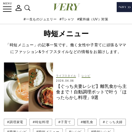
#一生ものジュエリー
#Tシャツ
#紫外線（UV）対策
時短メニュー
「時短メニュー」の記事一覧です。働く女性や子育てに頑張るママ
にファッション&ライフスタイルなどの情報をお届けします。
|
ライフスタイル
レシピ
2026.04.06
【ぐっち夫妻レシピ】離乳食から主
食まで！自動調理ポットで叶う「ほ
ったらかし料理」9選
#調理家電
#時短料理
#子育て
#離乳食
#ぐっち夫婦
#簡単レシピ
#時短メニュー
#レシピ
#時短レシピ