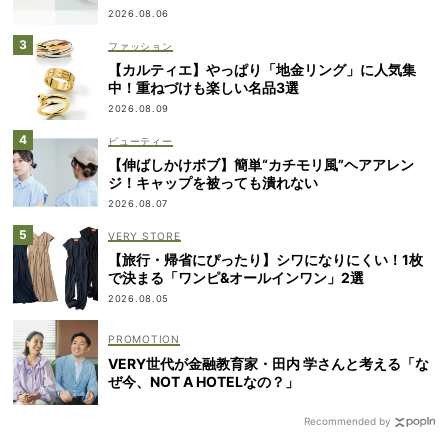
2026.08.06
ファッション
【カルティエ】やっぱり「地金リング」に人気集
中！重ねづけも楽しい名品3選
2026.08.09
ビューティー
【伸ばしかけボブ】簡単“カチモリ風”ヘアアレン
ジ！キャップを被っても潰れない
2026.08.07
VERY STORE
【旅行・帰省にぴったり】シワになりにくい！1枚
で決まる「ワンピ&オールインワン」2選
2026.08.05
VERY世代が金融教育家・田内 学さんと考える「な
ぜ今、NOT A HOTELなの？」
Recommended by