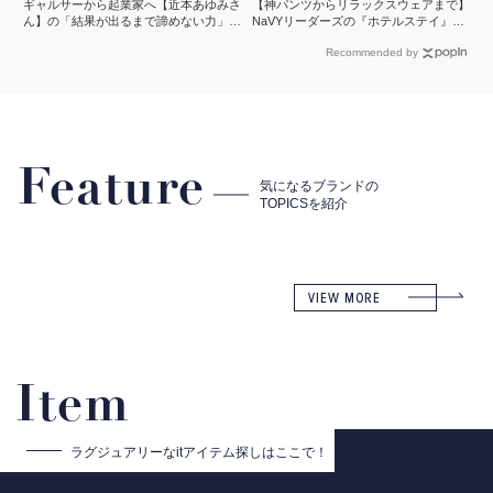
ギャルサーから起業家へ【近本あゆみさ
【神パンツからリラックスウェアまで】
ん】の「結果が出るまで諦めない力」と
NaVYリーダーズの『ホテルステイ』に
は？＜申 真衣さんの今、話したい人＞
欠かせないMY名品
Recommended by
Feature
気になるブランドの
TOPICSを紹介
VIEW MORE
Item
ラグジュアリーな
itアイテム探しはここで！