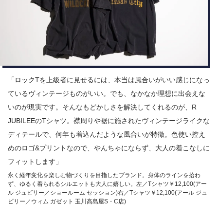
「ロックTを上級者に見せるには、本当は風合いがいい感じになっ
ているヴィンテージものがいい。でも、なかなか理想に出会えな
いのが現実です。そんなもどかしさを解決してくれるのが、R
JUBILEEのTシャツ。襟周りや裾に施されたヴィンテージライクな
ディテールで、何年も着込んだような風合いが特徴。色使い控え
めのロゴ&プリントなので、やんちゃにならず、大人の着こなしに
フィットします」
永く経年変化を楽しむ物づくりを目指したブランド。身体のラインを拾わ
ず、ゆるく着られるシルエットも大人に嬉しい。左／Tシャツ￥12,100(アー
ル ジュビリー／ショールーム セッション)右／Tシャツ￥12,100(アール ジュ
ビリー／ウィム ガゼット 玉川高島屋S・C店)