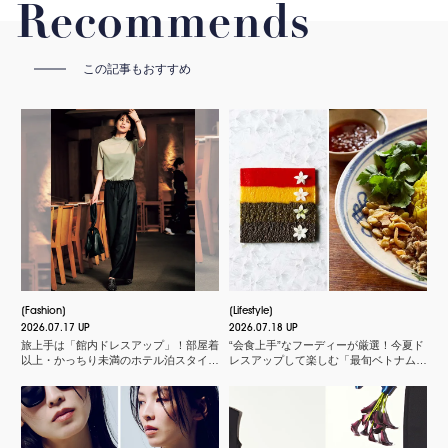
Recommends
この記事もおすすめ
Fashion
Lifestyle
2026.07.17 UP
2026.07.18 UP
旅上手は「館内ドレスアップ」！部屋着
“会食上手”なフーディーが厳選！今夏ド
以上・かっちり未満のホテル泊スタイル
レスアップして楽しむ「最旬ベトナム料
３選
理店」