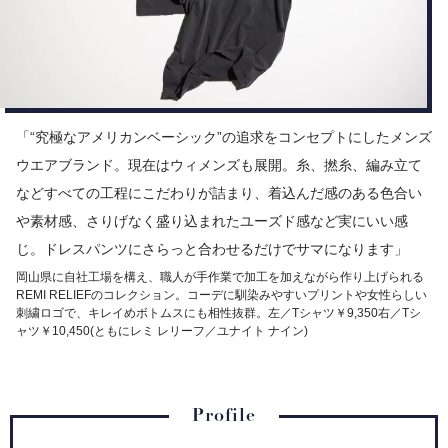
「“究極なアメリカンベーシック”の追求をコンセプトにしたメンズ
ウエアブランド。現在はウィメンズも展開。糸、撚糸、編み立て
などすべての工程にこだわりが詰まり、着込んだ感のある色合い
や素材感、さりげなく盛り込まれたユーズド感など実にいい感
じ。ドレスパンツにさらっと合わせるだけでサマになります」
岡山県に自社工場を構え、職人が手作業で加工を加えながら作り上げられる
REMI RELIEFのコレクション。コーデに馴染みやすいプリントや女性らしい
刺繍ロゴで、キレイめボトムスにも相性抜群。左／Tシャツ￥9,350右／Tシ
ャツ￥10,450(ともにレミ レリーフ／ユナイト ナイン)
Profile