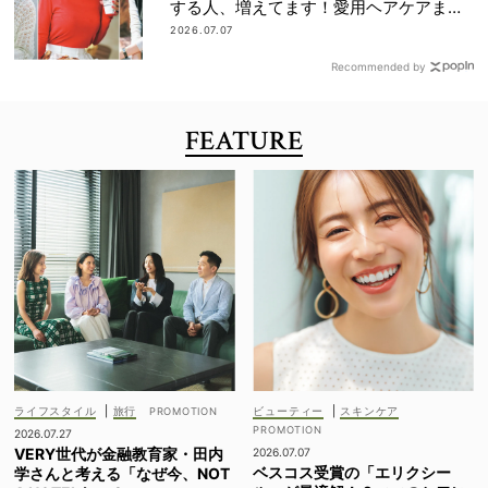
する人、増えてます！愛用ヘアケアまで
全部見せ
2026.07.07
Recommended by
FEATURE
ライフスタイル
|
旅行
ビューティー
|
スキンケア
2026.07.27
VERY世代が金融教育家・田内
2026.07.07
ベスコス受賞の「エリクシー
学さんと考える「なぜ今、NOT