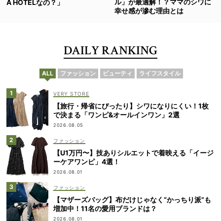
ル」が最適解！？ママのシワに
A HOTELなの？」
幸せ感が滲む理由とは
DAILY RANKING
ALL
ファッション
ビューティ
ライフスタイル
VERY STORE
【旅行・帰省にぴったり】シワになりにくい！1枚
で決まる「ワンピ&オールインワン」2選
2026.08.05
ファッション
【U1万円〜】技ありシルエットで着映える「イージ
ーケアワンピ」4選！
2026.08.01
ファッション
【マザーズバッグ】布だけじゃなく“かっちり派”も
増加中！11名の愛用ブランドは？
2026.08.01