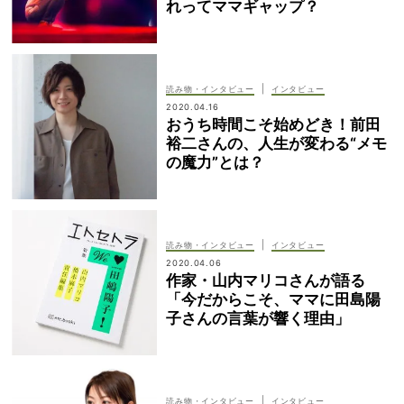
れってママギャップ？
|
読み物・インタビュー
インタビュー
2020.04.16
おうち時間こそ始めどき！前田
裕二さんの、人生が変わる“メモ
の魔力”とは？
|
読み物・インタビュー
インタビュー
2020.04.06
作家・山内マリコさんが語る
「今だからこそ、ママに田島陽
子さんの言葉が響く理由」
|
読み物・インタビュー
インタビュー