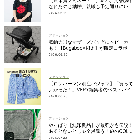
【直木賞ノミネート！】40代で小説家に
なれたのは結婚、就職も予定通りにいか
なかったから｜朝倉かすみさん
2026.06.15
ファッション
収納力◎なマザーズバッグにベビーカー
も！【Bugaboo×Kith】が限定コラボ
2026.06.30
ファッション
【ロンハーマン別注パジャマ】「買って
よかった！」VERY編集者のベストバイ
2026.06.25
ファッション
やっぱり【無印良品】が最強かも伝説！
あるとないとじゃ全然違う「旅のQOL爆
上げアイテム」
2026.07.23