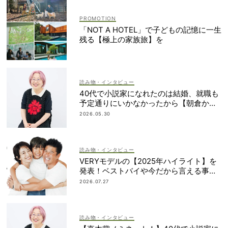
「NOT A HOTEL」で子どもの記憶に一生
残る【極上の家族旅】を
読み物・インタビュー
40代で小説家になれたのは結婚、就職も
予定通りにいかなかったから【朝倉かす
みさん】
2026.05.30
読み物・インタビュー
VERYモデルの【2025年ハイライト】を
発表！ベストバイや今だから言える事件
簿も大公開
2026.07.27
読み物・インタビュー