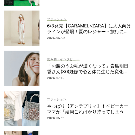
ファッション
6/3発売【CARAMEL×ZARA】に大人向け
ラインが登場！夏のレジャー・旅行にも
おすすめ
2026.06.02
読み物・インタビュー
「お腹のうぶ毛が濃くなって」貴島明日
香さん(30)妊娠で心と体に生じた変化も
「愛しいです」
2026.07.13
ファッション
やっぱり【アンテプリマ】！ベビーカー
ママが「結局こればかり持ってしまう」
納得の理由
2026.05.12