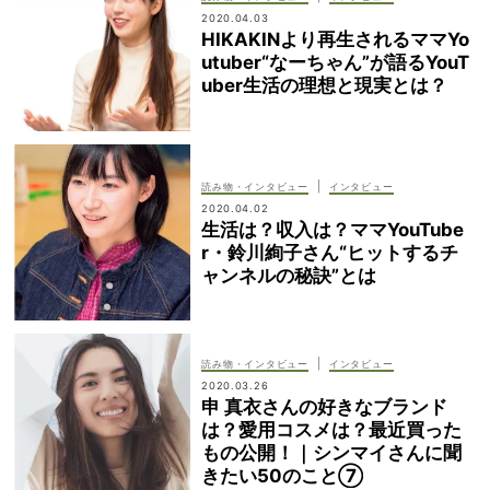
2020.04.03
HIKAKINより再生されるママYo
utuber“なーちゃん”が語るYouT
uber生活の理想と現実とは？
|
読み物・インタビュー
インタビュー
2020.04.02
生活は？収入は？ママYouTube
r・鈴川絢子さん“ヒットするチ
ャンネルの秘訣”とは
|
読み物・インタビュー
インタビュー
2020.03.26
申 真衣さんの好きなブランド
は？愛用コスメは？最近買った
もの公開！｜シンマイさんに聞
きたい50のこと⑦