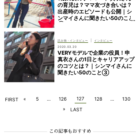
の育児は？ママ友づき合いは？
出産時のエピソードも公開｜シ
ンマイさんに聞きたい50のこと
④
|
読み物・インタビュー
インタビュー
2020.03.20
VERYモデルで企業の役員！申
真衣さんの1日とキャリアアップ
のコツとは？｜シンマイさんに
聞きたい50のこと③
127
«
5
…
126
128
…
130
FIRST
»
LAST
この記事もおすすめ