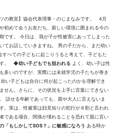
ツの教室】協会代表理事・のじまなみです。 4月
や初めて会うお友だち、新しい環境に囲まれる今の
期です。 今日は、我が子が性被害にあってしまった
いてお話していきますね。 男の子だから、まだ幼い
はすべての子どもに起こりうると考えて、子どもた
ます。
◆幼い子どもでも狙われる
よく、幼い子は性
も多いのですが、実際には未就学児の子たちが巻き
 幼い子どもは自分に何が起こったのかを理解でき
ません。さらに、その状況を上手に言葉にできない
。 話せる年齢であっても、親や大人に言えないま
す。実は、性被害は顔見知りの犯行が８割と言われ
者である場合、関係が壊れることを恐れて親に言い
の「もしかしてSOS？」に敏感になろう
ある時か