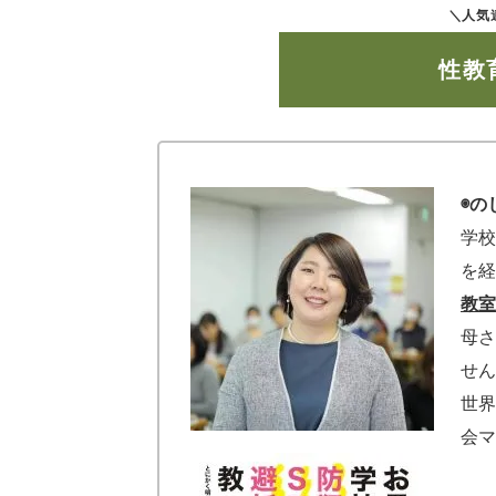
＼人気
性教
◉の
学校
を経
教室
母さ
せん
世界
会マ