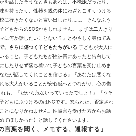
かを話したそうなときもあれば、不機嫌だったり、
味を持ったり、性器を親の体にわざとこすりつける
校に行きたくないと言い出したり……。 そんなふう
子どもからのSOSかもしれません。 まずは二人きり
マに何か話したいことない？』とやさしく尋ねてみ
で、さらに傷つく子どもたちがいる
子どもが大人に
いること。子どもたちが性被害にあったと告白して
にしたりせず落ち着いて子どもの言葉を受け止めま
なたが話してくれことを信じる』『あなたは悪くな
れる大人がいることが安心感へとつながり、心の傷
ぐれも、『だから危ないっていったでしょ！』『うそ
子どもにぶつけるのはNGです。怒られた、否定され
ことになりかねません。性被害を受けた方からお話
止めてほしかった】と話してくださいます。
もの言葉を聞く、メモする、通報する」