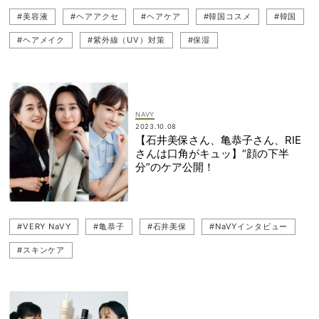
#美容液
#ヘアアクセ
#ヘアケア
#韓国コスメ
#韓国
#ヘアメイク
#紫外線（UV）対策
#保湿
#申真衣（シンマイ）
#マッサージ
#原田夏希
#30代スキンケア
#クレンジング
#頭皮ケア
#石井美保
#VERYモデル
#サプリメント
#ヘアオイル
#青木裕子
NAVY
2023.10.08
#メイク
【石井美保さん、亀恭子さん、RIE
さんは口角がキュッ】“顔の下半
分”のケア公開！
#VERY NaVY
#亀恭子
#石井美保
#NaVYインタビュー
#スキンケア