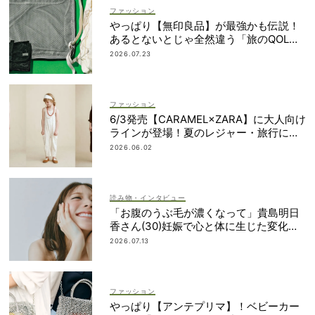
ファッション
やっぱり【無印良品】が最強かも伝説！
あるとないとじゃ全然違う「旅のQOL爆
上げアイテム」
2026.07.23
ファッション
6/3発売【CARAMEL×ZARA】に大人向け
ラインが登場！夏のレジャー・旅行にも
おすすめ
2026.06.02
読み物・インタビュー
「お腹のうぶ毛が濃くなって」貴島明日
香さん(30)妊娠で心と体に生じた変化も
「愛しいです」
2026.07.13
ファッション
やっぱり【アンテプリマ】！ベビーカー