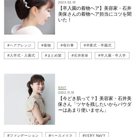
2023.02.10
【卒入園の着物ヘア】美容家・石井
美保さんの着物ヘア担当にコツを聞
いた！
#ヘアアレンジ
#着物
#母行事
#卒業式・卒園式
#入学式・入園式
#まとめ髪
#石井美保
#卒入園・卒入学
#園行事
#学校行事
NAVY
2022.11.15
【今どき肌って？】美容家・石井美
保さん「ツヤを残したいからパウダ
ーはあまり使いません」
#ファンデーション
#ベースメイク
#VERY NaVY