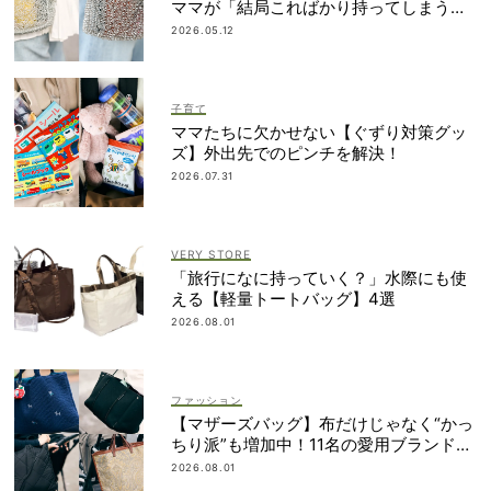
ママが「結局こればかり持ってしまう」
納得の理由
2026.05.12
子育て
ママたちに欠かせない【ぐずり対策グッ
ズ】外出先でのピンチを解決！
2026.07.31
VERY STORE
「旅行になに持っていく？」水際にも使
える【軽量トートバッグ】4選
2026.08.01
ファッション
【マザーズバッグ】布だけじゃなく“かっ
ちり派”も増加中！11名の愛用ブランド
は？
2026.08.01