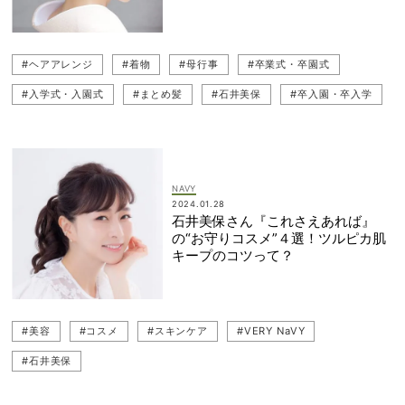
#ヘアアレンジ
#着物
#母行事
#卒業式・卒園式
#入学式・入園式
#まとめ髪
#石井美保
#卒入園・卒入学
#園行事
#学校行事
NAVY
2024.01.28
石井美保さん『これさえあれば』
の“お守りコスメ”４選！ツルピカ肌
キープのコツって？
#美容
#コスメ
#スキンケア
#VERY NaVY
#石井美保