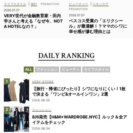
ライフスタイル
|
旅行
ビューティー
|
スキンケア
2026.07.27
VERY世代が金融教育家・田内
2026.07.07
ベスコス受賞の「エリクシー
学さんと考える「なぜ今、NOT
ル」が最適解！？ママのシワに
A HOTELなの？」
幸せ感が滲む理由とは
DAILY RANKING
ALL
ファッション
ビューティ
ライフスタイル
VERY STORE
【旅行・帰省にぴったり】シワになりにくい！1枚
で決まる「ワンピ&オールインワン」2選
2026.08.05
ファッション
8/6発売【H&M×WARDROBE.NYC】ルック＆全ア
イテムをチェック
2026.08.04