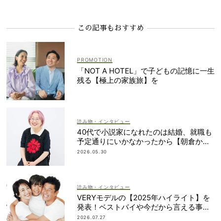
この記事もおすすめ
「NOT A HOTEL」で子どもの記憶に一生
残る【極上の家族旅】を
読み物・インタビュー
40代で小説家になれたのは結婚、就職も
予定通りにいかなかったから【朝倉かす
みさん】
2026.05.30
読み物・インタビュー
VERYモデルの【2025年ハイライト】を
発表！ベストバイや今だから言える事件
簿も大公開
2026.07.27