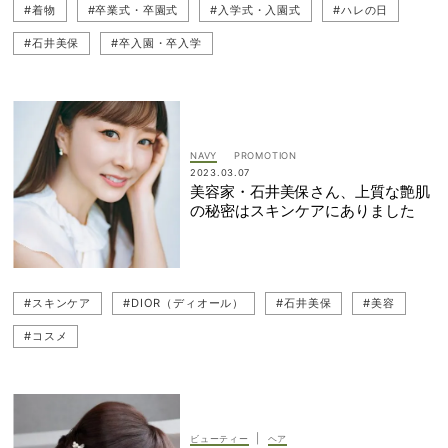
#着物
#卒業式・卒園式
#入学式・入園式
#ハレの日
#石井美保
#卒入園・卒入学
NAVY
2023.03.07
美容家・石井美保さん、上質な艶肌
の秘密はスキンケアにありました
#スキンケア
#DIOR（ディオール）
#石井美保
#美容
#コスメ
|
ビューティー
ヘア