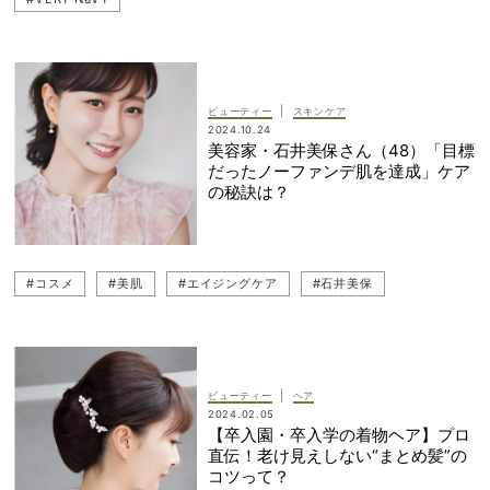
|
ビューティー
スキンケア
2024.10.24
美容家・石井美保さん（48）「目標
だったノーファンデ肌を達成」ケア
の秘訣は？
#コスメ
#美肌
#エイジングケア
#石井美保
|
ビューティー
ヘア
2024.02.05
【卒入園・卒入学の着物ヘア】プロ
直伝！老け見えしない“まとめ髪”の
コツって？