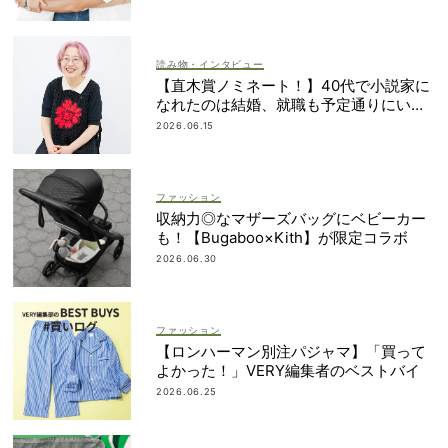
読み物・インタビュー
【直木賞ノミネート！】40代で小説家に
なれたのは結婚、就職も予定通りにいか
なかったから｜朝倉かすみさん
2026.06.15
ファッション
収納力◎なマザーズバッグにベビーカー
も！【Bugaboo×Kith】が限定コラボ
2026.06.30
ファッション
【ロンハーマン別注パジャマ】「買って
よかった！」VERY編集者のベストバイ
2026.06.25