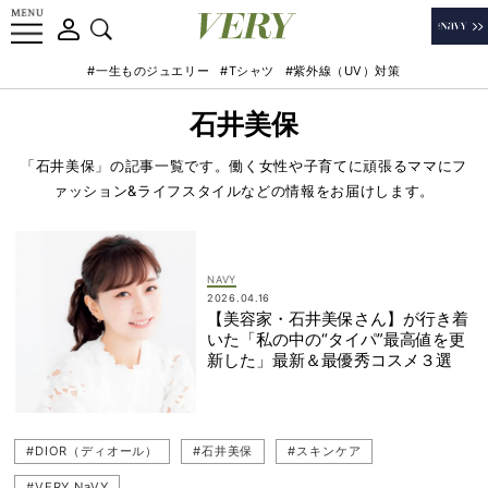
#一生ものジュエリー
#Tシャツ
#紫外線（UV）対策
石井美保
「石井美保」の記事一覧です。働く女性や子育てに頑張るママにフ
ァッション&ライフスタイルなどの情報をお届けします。
NAVY
2026.04.16
【美容家・石井美保さん】が行き着
いた「私の中の“タイパ”最高値を更
新した」最新＆最優秀コスメ３選
#DIOR（ディオール）
#石井美保
#スキンケア
#VERY NaVY