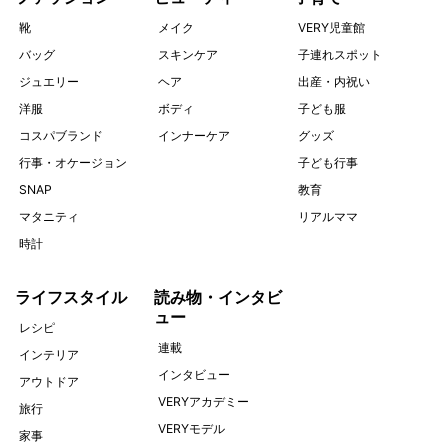
靴
メイク
VERY児童館
バッグ
スキンケア
子連れスポット
ジュエリー
ヘア
出産・内祝い
洋服
ボディ
子ども服
コスパブランド
インナーケア
グッズ
行事・オケージョン
子ども行事
SNAP
教育
マタニティ
リアルママ
時計
ライフスタイル
読み物・インタビ
ュー
レシピ
連載
インテリア
インタビュー
アウトドア
VERYアカデミー
旅行
VERYモデル
家事