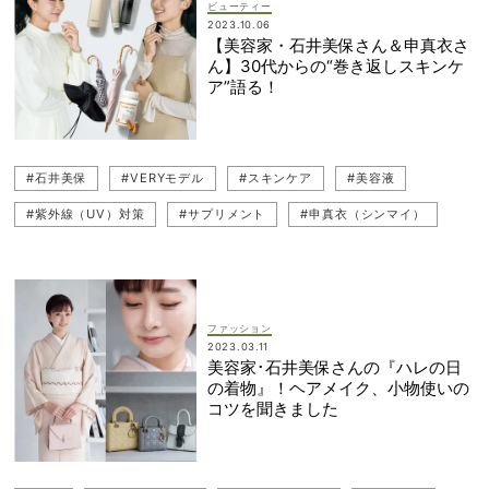
ビューティー
2023.10.06
【美容家・石井美保さん＆申真衣さ
ん】30代からの“巻き返しスキンケ
ア”語る！
#石井美保
#VERYモデル
#スキンケア
#美容液
#紫外線（UV）対策
#サプリメント
#申真衣（シンマイ）
#マッサージ
#30代スキンケア
#クレンジング
ファッション
2023.03.11
美容家･石井美保さんの『ハレの日
の着物』！ヘアメイク、小物使いの
コツを聞きました