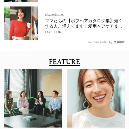
ビューティー
ママたちの【ボブヘアカタログ集】短く
する人、増えてます！愛用ヘアケアまで
全部見せ
2026.07.07
Recommended by
FEATURE