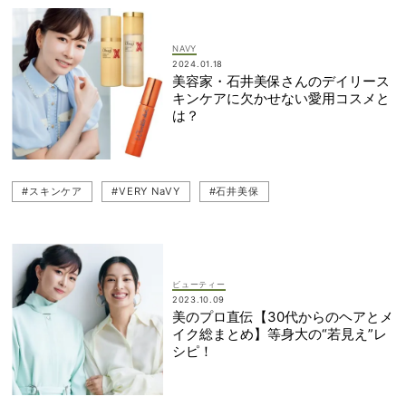
NAVY
2024.01.18
美容家・石井美保さんのデイリース
キンケアに欠かせない愛用コスメと
は？
#スキンケア
#VERY NaVY
#石井美保
ビューティー
2023.10.09
美のプロ直伝【30代からのヘアとメ
イク総まとめ】等身大の“若見え”レ
シピ！