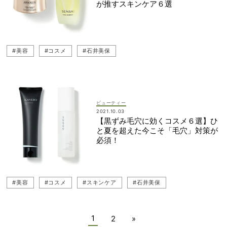
が推すスキンケア６選
#美容
#コスメ
#石井美保
ビューティー
2021.10.03
【黒ずみ毛穴に効くコスメ６選】ひ
と夏を超えた今こそ「毛穴」対策が
必須！
#美容
#コスメ
#スキンケア
#石井美保
1
2
»