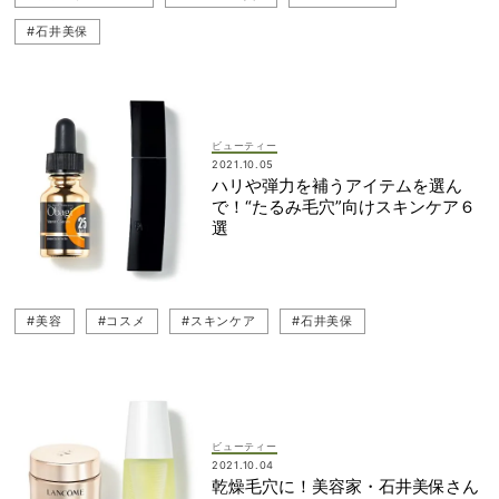
#石井美保
ビューティー
2021.10.05
ハリや弾力を補うアイテムを選ん
で！“たるみ毛穴”向けスキンケア６
選
#美容
#コスメ
#スキンケア
#石井美保
ビューティー
2021.10.04
乾燥毛穴に！美容家・石井美保さん