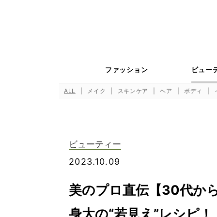
ファッション
ビュー
ALL
メイク
スキンケア
ヘア
ボディ
ビューティー
2023.10.09
美のプロ直伝【30代か
身大の“若見え”レシピ！