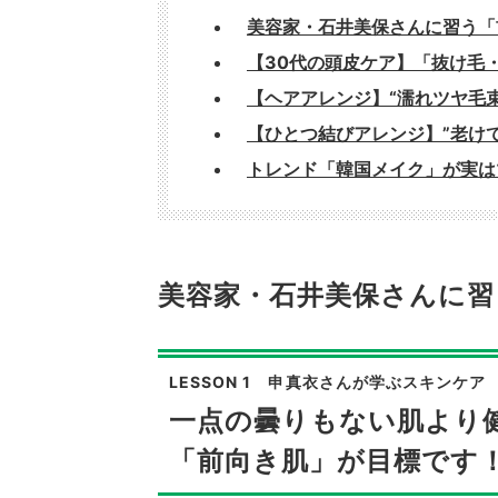
美容家・石井美保さんに習う「
【30代の頭皮ケア】「抜け毛
【ヘアアレンジ】“濡れツヤ毛
【ひとつ結びアレンジ】”老け
トレンド「韓国メイク」が実は
美容家・石井美保さんに習
LESSON 1 申真衣さんが学ぶスキンケア
一点の曇りもない肌より
「前向き肌」が目標です