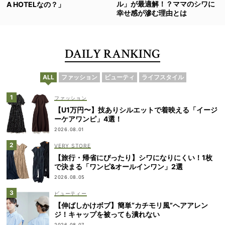
ル」が最適解！？ママのシワに
A HOTELなの？」
幸せ感が滲む理由とは
DAILY RANKING
ALL
ファッション
ビューティ
ライフスタイル
ファッション
【U1万円〜】技ありシルエットで着映える「イージ
ーケアワンピ」4選！
2026.08.01
VERY STORE
【旅行・帰省にぴったり】シワになりにくい！1枚
で決まる「ワンピ&オールインワン」2選
2026.08.05
ビューティー
【伸ばしかけボブ】簡単“カチモリ風”ヘアアレン
ジ！キャップを被っても潰れない
2026.08.07