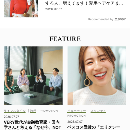
する人、増えてます！愛用ヘアケアまで
全部見せ
2026.07.07
Recommended by
FEATURE
ライフスタイル
|
旅行
ビューティー
|
スキンケア
2026.07.27
VERY世代が金融教育家・田内
2026.07.07
ベスコス受賞の「エリクシー
学さんと考える「なぜ今、NOT