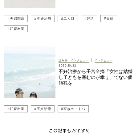
#夫婦問題
#不妊治療
#二人目
#妊活
#夫婦
#妊娠出産
|
読み物・インタビュー
インタビュー
2020.10.22
不妊治療から子宮全摘「女性は結婚
し子どもを産むのが幸せ」でない価
値観を
#妊娠出産
#不妊治療
#家族のコトバ
この記事もおすすめ