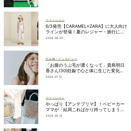
ファッション
6/3発売【CARAMEL×ZARA】に大人向け
ラインが登場！夏のレジャー・旅行にも
おすすめ
2026.06.02
読み物・インタビュー
「お腹のうぶ毛が濃くなって」貴島明日
香さん(30)妊娠で心と体に生じた変化も
「愛しいです」
2026.07.13
ファッション
やっぱり【アンテプリマ】！ベビーカー
ママが「結局こればかり持ってしまう」
納得の理由
2026.05.12