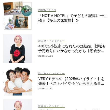
「NOT A HOTEL」で子どもの記憶に一生
残る【極上の家族旅】を
読み物・インタビュー
40代で小説家になれたのは結婚、就職も
予定通りにいかなかったから【朝倉かす
みさん】
2026.05.30
読み物・インタビュー
VERYモデルの【2025年ハイライト】を
発表！ベストバイや今だから言える事件
簿も大公開
2026.07.27
読み物・インタビュー