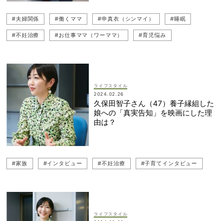
#夫婦関係
#働くママ
#申真衣（シンマイ）
#睡眠
#不妊治療
#お仕事ママ（ワーママ）
#育児悩み
ライフスタイル
2024.02.26
久保田智子さん（47）養子縁組した
娘への「真実告知」を映画にした理
由は？
#家族
#インタビュー
#不妊治療
#子育てインタビュー
ライフスタイル