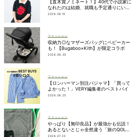
【直木賞ノミネート！】40代で小説家に
なれたのは結婚、就職も予定通りにいか
なかったから｜朝倉かすみさん
2026.06.15
ファッション
収納力◎なマザーズバッグにベビーカー
も！【Bugaboo×Kith】が限定コラボ
2026.06.30
ファッション
【ロンハーマン別注パジャマ】「買って
よかった！」VERY編集者のベストバイ
2026.06.25
ファッション
やっぱり【無印良品】が最強かも伝説！
あるとないとじゃ全然違う「旅のQOL爆
上げアイテム」
2026.07.23