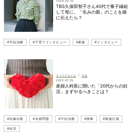
2024.02.22
TBS久保田智子さん40代で養子縁組
して母に。「生みの親」のことを娘
に伝えたら？
#不妊治療
#子育てインタビュー
#家族
#インタビュー
|
ライフスタイル
お金
2022.07.25
産婦人科医に聞いた「20代からの妊
活」まずやるべきことは？
#妊娠出産
#夫婦問題
#不妊治療
#保険
#家族計画
#妊活