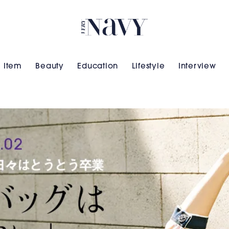
VERY NAVY
Item
Beauty
Education
Lifestyle
Interview