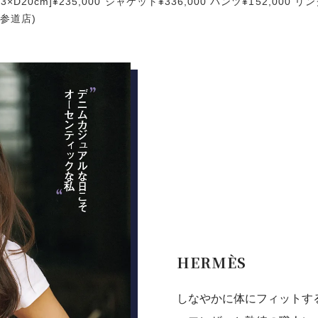
3×D20cm]¥235,000 ジャケット¥336,000 パンツ¥152,000 リン
表参道店)
HERMÈS
しなやかに体にフィットす