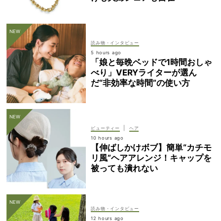
読み物・インタビュー
5 hours ago
「娘と毎晩ベッドで1時間おしゃ
べり」VERYライターが選ん
だ“非効率な時間”の使い方
|
ビューティー
ヘア
10 hours ago
【伸ばしかけボブ】簡単“カチモ
リ風”ヘアアレンジ！キャップを
被っても潰れない
読み物・インタビュー
12 hours ago