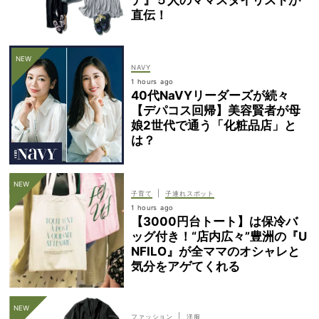
デ』５人のママスタイリストが
直伝！
NAVY
1 hours ago
40代NaVYリーダーズが続々
【デパコス回帰】美容賢者が母
娘2世代で通う「化粧品店」と
は？
|
子育て
子連れスポット
1 hours ago
【3000円台トート】は保冷バ
ッグ付き！“店内広々”豊洲の『U
NFILO』が全ママのオシャレと
気分をアゲてくれる
|
ファッション
洋服