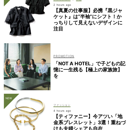
2 hours ago
【真夏の仕事服】必携『黒ジャ
ケット』は“半袖”にシフト！か
っちりして見えないデザインに
注目
「NOT A HOTEL」で子どもの記
憶に一生残る【極上の家族旅】
を
ファッション
4 hours ago
【ティファニー】今アツい「地
金系ブレスレット」3選！重ねづ
けも夫婦シェアも自在