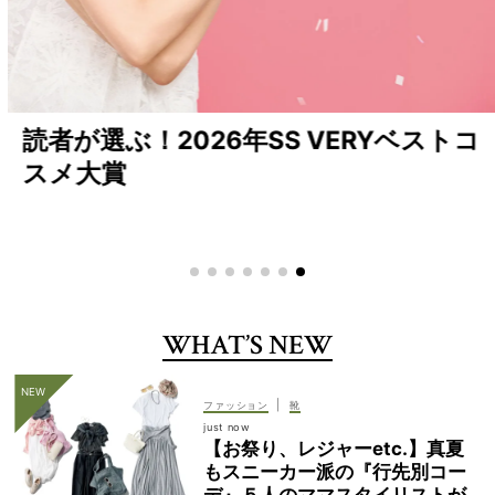
読者が選ぶ！2026年SS VERYベストコ
スメ大賞
WHAT’S NEW
|
ファッション
靴
just now
【お祭り、レジャーetc.】真夏
もスニーカー派の『行先別コー