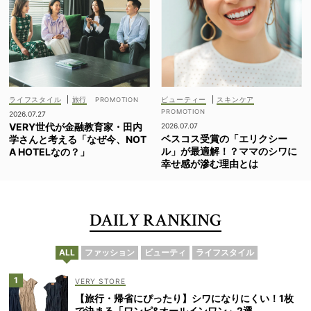
ライフスタイル
|
旅行
ビューティー
|
スキンケア
2026.07.27
VERY世代が金融教育家・田内
2026.07.07
ベスコス受賞の「エリクシー
学さんと考える「なぜ今、NOT
ル」が最適解！？ママのシワに
A HOTELなの？」
幸せ感が滲む理由とは
DAILY RANKING
ALL
ファッション
ビューティ
ライフスタイル
VERY STORE
【旅行・帰省にぴったり】シワになりにくい！1枚
で決まる「ワンピ&オールインワン」2選