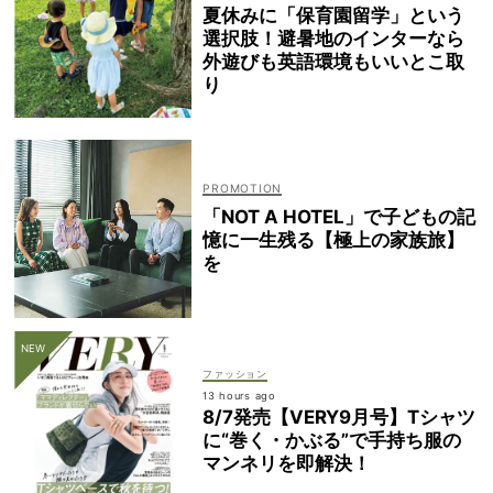
夏休みに「保育園留学」という
選択肢！避暑地のインターなら
外遊びも英語環境もいいとこ取
り
「NOT A HOTEL」で子どもの記
憶に一生残る【極上の家族旅】
を
ファッション
13 hours ago
8/7発売【VERY9月号】Tシャツ
に“巻く・かぶる”で手持ち服の
マンネリを即解決！