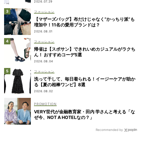
2026.07.29
ファッション
【マザーズバッグ】布だけじゃなく“かっちり派”も
増加中！11名の愛用ブランドは？
2026.08.01
ファッション
帰省は【スポサン】できれいめカジュアルがラクち
ん！ おすすめコーデ5選
2026.08.04
ファッション
洗って干して、毎日着られる！イージーケアが助か
る【夏の相棒ワンピ】8選
2026.08.02
VERY世代が金融教育家・田内 学さんと考える「な
ぜ今、NOT A HOTELなの？」
Recommended by