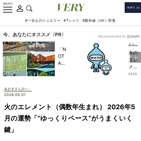
#一生ものジュエリー
#Tシャツ
#紫外線（UV）対策
今、あなたにオススメ〈PR〉
Recommended by
あおきさん占い。
「N
水の
OT
エレ
A
メン
HO
ト
2020
TEL
.12.31
（偶
」で
数年
あおきさん占い。
子ど
生ま
2026.05.01
もの
れ）
記憶
火のエレメント（偶数年生まれ） 2026年5
202
に一
1年1
月の運勢「“ゆっくりペース”がうまくいく
生残
／
る
鍵」
1〜1
【極
／
上の