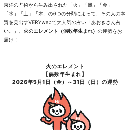
31
東洋の占術から生み出された「火」「風」「金」
家族
の運
旅】
「水」「土」「木」の6つの分類によって、その人の本
勢
を
後半
質を見出すVERYwebで大人気の占い「あおきさん占
か
い。」。
火のエレメント（偶数年生まれ）
の運勢をお
ら、
届け！
徐々
にエ
ンジ
ンを
掛け
火のエレメント
て
【偶数年生まれ】
2026
年5
月
1
日（金）～31
日（日）の運勢