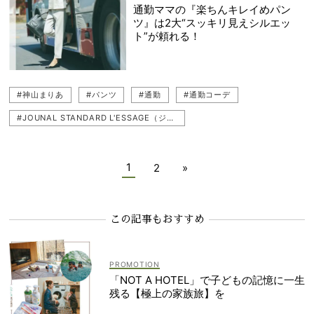
通勤ママの『楽ちんキレイめパン
ツ』は2大“スッキリ見えシルエッ
ト”が頼れる！
#神山まりあ
#パンツ
#通勤
#通勤コーデ
#JOUNAL STANDARD L'ESSAGE（ジャーナル スタンダード レサージュ）
1
2
»
この記事もおすすめ
「NOT A HOTEL」で子どもの記憶に一生
残る【極上の家族旅】を