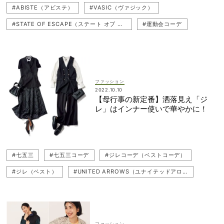
#ABISTE（アビステ）
#VASIC（ヴァジック）
#ADORE（アドーア）
#UNION LAUNCH（ユニオンランチ）
#STATE OF ESCAPE（ステート オブ エスケープ）
#運動会コーデ
#ATON（エイトン）
#VASIC（ヴァジック）
#運動会2023
#THE RERACS（ザ・リラクス）
#emmi（エミ）
#STATE OF ESCAPE（ステート オブ エスケープ）
#A VACATION（アヴァケーション）
#青木裕子
#Whim Gazette（ウィム ガゼット）
#LOEFF（ロエフ）
ファッション
#運動会
#ネイビーコーデ
#遠足
#学校行事
2022.10.10
【母行事の新定番】洒落見え「ジ
#RHC Ron Herman（RHC ロンハーマン）
#LE PHIL（ル フィル）
レ」はインナー使いで華やかに！
#スウェット
#遠足コーデ
#uncrave（アンクレイヴ）
#CONVERSE（コンバース）
#ジレコーデ（ベストコーデ）
#七五三
#七五三コーデ
#ジレコーデ（ベストコーデ）
#ADORE（アドーア）
#JOUNAL STANDARD L'ESSAGE（ジャーナル スタンダード レサージュ）
#ジレ（ベスト）
#UNITED ARROWS（ユナイテッドアローズ）
#園行事
#ATON（エイトン）
#近藤千尋
#JOUNAL STANDARD L'ESSAGE（ジャーナル スタンダード レサージュ）
#UNION LAUNCH（ユニオンランチ）
ファッション