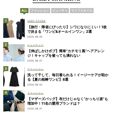
ALL
ファッション
ビューティ
ライフスタイル
VERY STORE
【旅行・帰省にぴったり】シワになりにくい！1枚
で決まる「ワンピ&オールインワン」2選
2026.08.05
ビューティー
【伸ばしかけボブ】簡単“カチモリ風”ヘアアレン
ジ！キャップを被っても潰れない
2026.08.07
ファッション
洗って干して、毎日着られる！イージーケアが助か
る【夏の相棒ワンピ】8選
2026.08.02
ファッション
【マザーズバッグ】布だけじゃなく“かっちり派”も
増加中！11名の愛用ブランドは？
2026.08.01