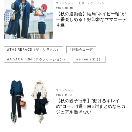
#運動会2023
#1er Arrondissement（プルミエ アロンディスモン）
|
ファッション
行事・オケージョン
2023.09.18
【秋の運動会】結局“ネイビー軸”が
一番楽しめる！好印象なママコーデ
４選
#THE RERACS（ザ・リラクス）
#運動会コーデ
#A VACATION（アヴァケーション）
#emmi（エミ）
#LOEFF（ロエフ）
#青木裕子
#Whim Gazette（ウィム ガゼット）
#LE PHIL（ル フィル）
#運動会
#ネイビーコーデ
#uncrave（アンクレイヴ）
ファッション
2022.11.08
#学校行事
#RHC Ron Herman（RHC ロンハーマン）
【秋の親子行事】“動けるキレイ
め”コーデ4選！白×紺まとめならカ
#ジレコーデ（ベストコーデ）
#スウェット
#園行事
ジュアル過ぎない
#CONVERSE（コンバース）
#JOUNAL STANDARD L'ESSAGE（ジャーナル スタンダード レサージュ）
#ABISTE（アビステ）