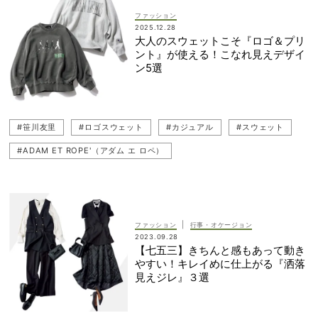
#レイヤード
#スウェットコーデ
#UNIQLO（ユニクロ）
ファッション
2025.12.28
#ワントーンコーデ
#フリース
#カジュアル
大人のスウェットこそ『ロゴ＆プリ
ント』が使える！こなれ見えデザイ
#FRAY I.D（フレイ アイディー）
#笹川友里
#プチプラ
ン5選
#ADAM ET ROPE'（アダム エ ロペ）
#アウターコーデ
#スウェット
#THIRD MAGAZINE（サードマガジン）
#笹川友里
#ロゴスウェット
#カジュアル
#スウェット
#カラーアイテム
#Mila Owen（ミラ オーウェン）
#ADAM ET ROPE'（アダム エ ロペ）
#Columbia（コロンビア）
#ロゴスウェット
#JOUNAL STANDARD L'ESSAGE（ジャーナル スタンダード レサージュ）
#カジュアルコーデ
#SLOANE（スローン）
#JOUNAL STANDARD L'ESSAGE（ジャーナル スタンダード レサージュ）
#帰省コーデ
#スウェットコーデ
#フリース
|
ファッション
行事・オケージョン
2023.09.28
【七五三】きちんと感もあって動き
やすい！キレイめに仕上がる『洒落
見えジレ』３選