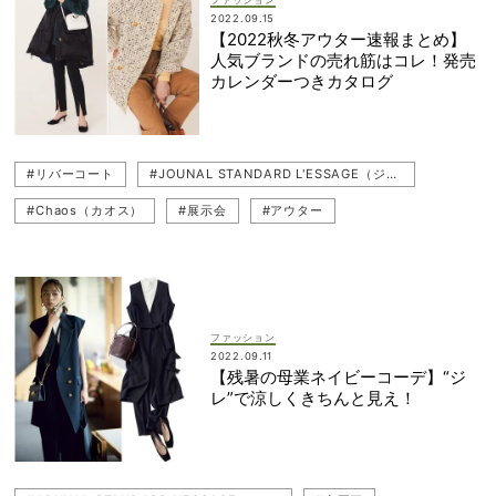
2022.09.15
【2022秋冬アウター速報まとめ】
人気ブランドの売れ筋はコレ！発売
カレンダーつきカタログ
#リバーコート
#JOUNAL STANDARD L'ESSAGE（ジャーナル スタンダード レサージュ）
#Chaos（カオス）
#展示会
#アウター
#LOEFF（ロエフ）
#Mila Owen（ミラ オーウェン）
#冬コート
#ツイード
#カラーコートコーデ
#ジャケット
#アウターコーデ
#ロングコート
#ショートコート
ファッション
#TOMORROWLAND（トゥモローランド）
#yori（ヨリ）
2022.09.11
【残暑の母業ネイビーコーデ】“ジ
レ”で涼しくきちんと見え！