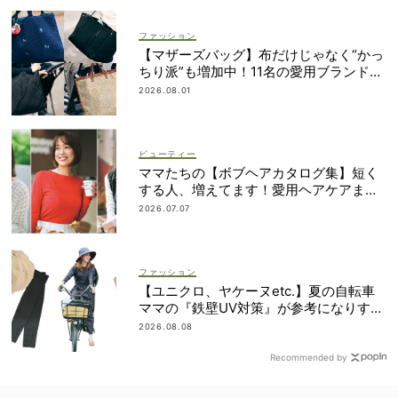
ファッション
【マザーズバッグ】布だけじゃなく“かっ
ちり派”も増加中！11名の愛用ブランド
は？
2026.08.01
ビューティー
ママたちの【ボブヘアカタログ集】短く
する人、増えてます！愛用ヘアケアまで
全部見せ
2026.07.07
ファッション
【ユニクロ、ヤケーヌetc.】夏の自転車
ママの『鉄壁UV対策』が参考になりすぎ
る！
2026.08.08
Recommended by