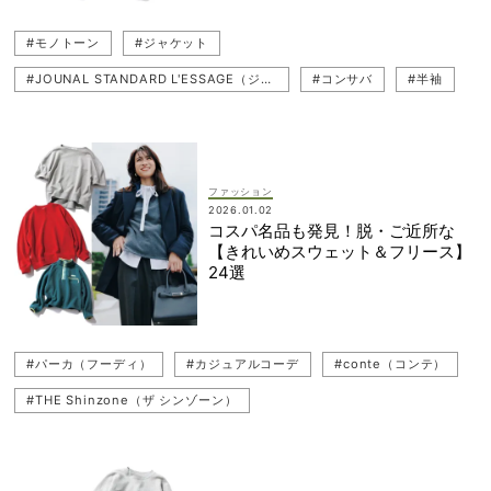
#モノトーン
#ジャケット
#JOUNAL STANDARD L'ESSAGE（ジャーナル スタンダード レサージュ）
#コンサバ
#半袖
ファッション
2026.01.02
コスパ名品も発見！脱・ご近所な
【きれいめスウェット＆フリース】
24選
#パーカ（フーディ）
#カジュアルコーデ
#conte（コンテ）
#THE Shinzone（ザ シンゾーン）
#JOURNAL STANDARD（ジャーナル スタンダード）
#ebure（エブール）
#TICCA（ティッカ）
#コスパ服
#ベストコーデ