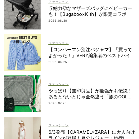
ファッション
収納力◎なマザーズバッグにベビーカー
も！【Bugaboo×Kith】が限定コラボ
2026.06.30
ファッション
【ロンハーマン別注パジャマ】「買って
よかった！」VERY編集者のベストバイ
2026.06.25
ファッション
やっぱり【無印良品】が最強かも伝説！
あるとないとじゃ全然違う「旅のQOL爆
上げアイテム」
2026.07.23
ファッション
6/3発売【CARAMEL×ZARA】に大人向け
ラインが登場！夏のレジャー・旅行にも