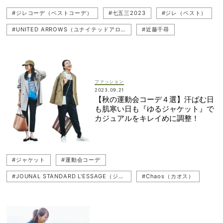
#ジレコーデ（ベストコーデ）
#七五三2023
#ジレ（ベスト）
#UNITED ARROWS（ユナイテッドアローズ）
#近藤千尋
#JOUNAL STANDARD L'ESSAGE（ジャーナル スタンダード レサージュ）
#七五三
#七五三コーデ
ファッション
2023.09.21
【秋の運動会コーデ４選】汗ばむ日
も肌寒い日も『ゆるジャケット』で
カジュアルをキレイめに調整！
#ジャケット
#運動会コーデ
#JOUNAL STANDARD L'ESSAGE（ジャーナル スタンダード レサージュ）
#Chaos（カオス）
#パンツコーデ
#ジャケットコーデ
#Traditional Weatherwear（トラディショナル ウェザーウェア）
#笹川友里
#運動会