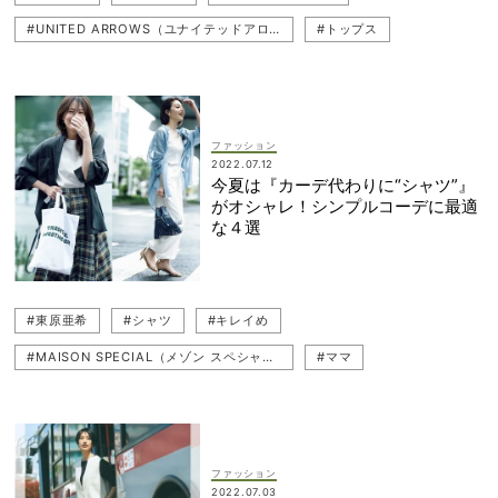
#UNITED ARROWS（ユナイテッドアローズ）
#トップス
#東原亜希
#グリーン
#チノパン
#デニム
#MAISON SPECIAL（メゾン スペシャル）
#シャツコーデ
#シャツ
#Whim Gazette（ウィム ガゼット）
#カーディガン
ファッション
2022.07.12
#肌見せ
#カーディガンコーデ
#カジュアル
#ママ
今夏は『カーデ代わりに“シャツ”』
がオシャレ！シンプルコーデに最適
#LOEFF（ロエフ）
#ブラウス
#デニムコーデ
な４選
#uncrave（アンクレイヴ）
#SLOANE（スローン）
#JOUNAL STANDARD L'ESSAGE（ジャーナル スタンダード レサージュ）
#グリーンコーデ
#東原亜希
#シャツ
#キレイめ
#BLACK BY MOUSSY（ブラックバイマウジー）
#Chaos（カオス）
#MAISON SPECIAL（メゾン スペシャル）
#ママ
#羽織り
#THE Shinzone（ザ シンゾーン）
#JOUNAL STANDARD L'ESSAGE（ジャーナル スタンダード レサージュ）
#Chaos（カオス）
#シャツコーデ
#羽織り
ファッション
2022.07.03