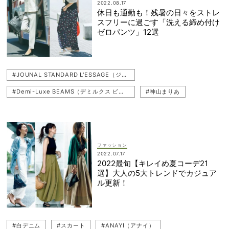
2022.08.17
休日も通勤も！残暑の日々をストレ
スフリーに過ごす「洗える締め付け
ゼロパンツ」12選
#JOUNAL STANDARD L'ESSAGE（ジャーナル スタンダード レサージュ）
#Demi-Luxe BEAMS（デミルクス ビームス）
#神山まりあ
#リネン
#GAP（ギャップ）
#カラーパンツ
#パンツ
#UNITED ARROWS（ユナイテッドアローズ）
#LE PHIL（ル フィル）
#シャカシャカ
#BANANA REPUBLIC（バナナ・リパブリック）
ファッション
2022.07.17
#GALERIE VIE（ギャルリー・ヴィー）
#洗える服
#通勤
2022最旬【キレイめ夏コーデ21
選】大人の5大トレンドでカジュア
#ネイビーパンツ
#通勤コーデ
ル更新！
#ADAM ET ROPE'（アダム エ ロペ）
#白デニム
#スカート
#ANAYI（アナイ）