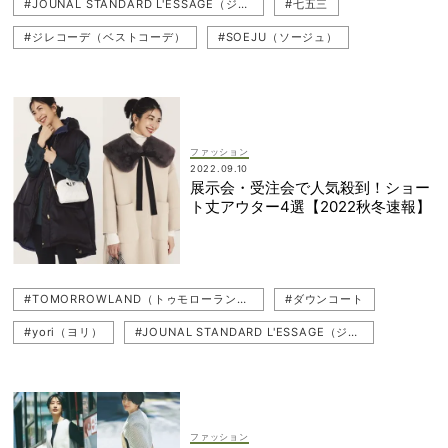
#JOUNAL STANDARD L'ESSAGE（ジャーナル スタンダード レサージュ）
#七五三
#ジレコーデ（ベストコーデ）
#SOEJU（ソージュ）
#卒入園・卒入学
#ジレ（ベスト）
#ネイビーコーデ
#通勤コーデ
#近藤千尋
ファッション
2022.09.10
展示会・受注会で人気殺到！ショー
ト丈アウター4選【2022秋冬速報】
#TOMORROWLAND（トゥモローランド）
#ダウンコート
#yori（ヨリ）
#JOUNAL STANDARD L'ESSAGE（ジャーナル スタンダード レサージュ）
#ショートダウン
#コート
#アウターコーデ
#アウター
#ベスト
#Mila Owen（ミラ オーウェン）
#ショートコート
#ツイード
#中間アウター
#ジャケット
ファッション