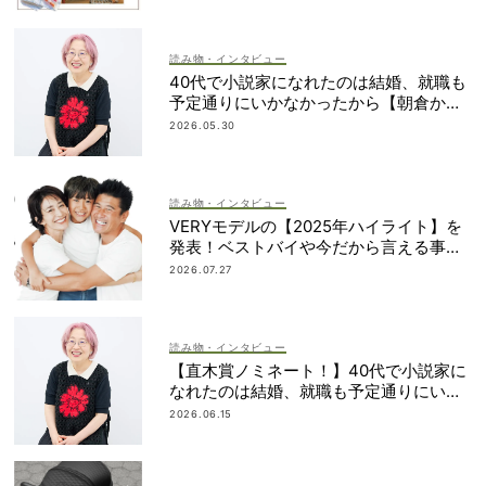
読み物・インタビュー
40代で小説家になれたのは結婚、就職も
予定通りにいかなかったから【朝倉かす
みさん】
2026.05.30
読み物・インタビュー
VERYモデルの【2025年ハイライト】を
発表！ベストバイや今だから言える事件
簿も大公開
2026.07.27
読み物・インタビュー
【直木賞ノミネート！】40代で小説家に
なれたのは結婚、就職も予定通りにいか
なかったから｜朝倉かすみさん
2026.06.15