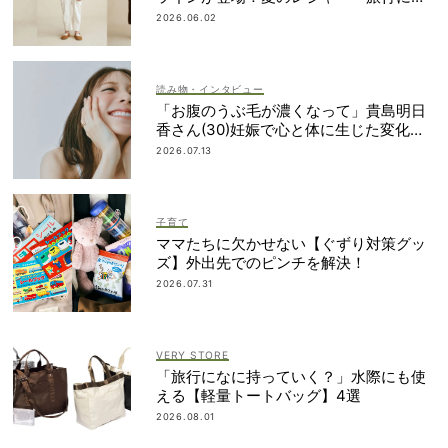
おすすめ
2026.06.02
読み物・インタビュー
「お腹のうぶ毛が濃くなって」貴島明日
香さん(30)妊娠で心と体に生じた変化も
「愛しいです」
2026.07.13
子育て
ママたちに欠かせない【ぐずり対策グッ
ズ】外出先でのピンチを解決！
2026.07.31
VERY STORE
「旅行になに持っていく？」水際にも使
える【軽量トートバッグ】4選
2026.08.01