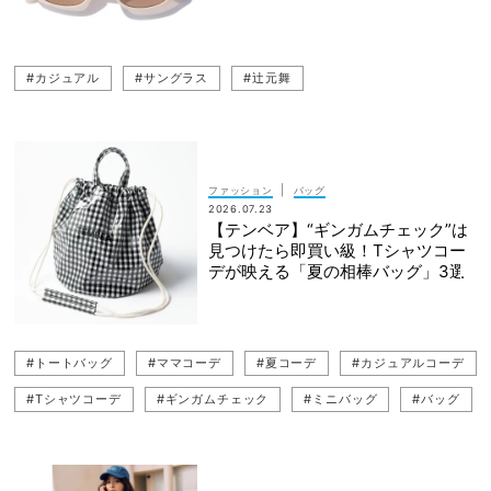
#カジュアル
#サングラス
#辻元舞
|
ファッション
バッグ
2026.07.23
【テンベア】“ギンガムチェック”は
見つけたら即買い級！Tシャツコー
デが映える「夏の相棒バッグ」3選
#トートバッグ
#ママコーデ
#夏コーデ
#カジュアルコーデ
#Tシャツコーデ
#ギンガムチェック
#ミニバッグ
#バッグ
#貴島明日香
#カジュアル