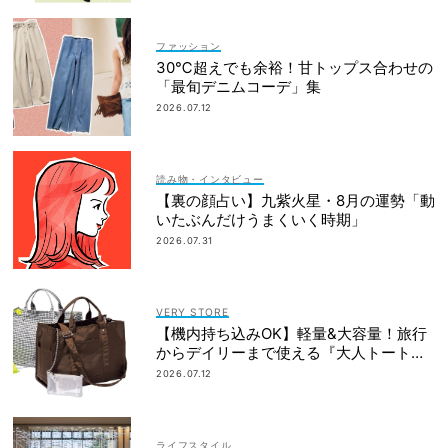
ファッション
30℃超えでも余裕！甘トップス合わせの
「最旬デニムコーデ」集
2026.07.12
読み物・インタビュー
【裏の顔占い】九紫火星・8月の運勢「動
いたぶんだけうまくいく時期」
2026.07.31
VERY STORE
【機内持ち込みOK】軽量&大容量！旅行
からデイリーまで使える『大人トートバ
ッグ』
2026.07.12
ライフスタイル