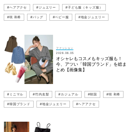
#ヘアアクセ
#ジュエリー
#子ども服（キッズ服）
#咲 和希
#バッグ
#ベビー服
#地金ジュエリー
#コスメ
#カジュアルコーデ
#キャップ
#リップ
#ロゴT
#竹内友梨
#ぺたんこ（フラットシューズ）
#Tシャツ
#オンラインショップ
#カジュアル
#ネット買い
ファッション
2026.06.05
#韓国
#ミニマル
#韓国ブランド
オシャレもコスメもキッズ服も！
今、アツい「韓国ブランド」を総ま
とめ【画像集】
#ミニマル
#竹内友梨
#カジュアル
#韓国
#咲 和希
#韓国ブランド
#地金ジュエリー
#ヘアアクセ
#子ども服（キッズ服）
#ジュエリー
#ベビー服
#バッグ
#コスメ
#ロゴT
#キャップ