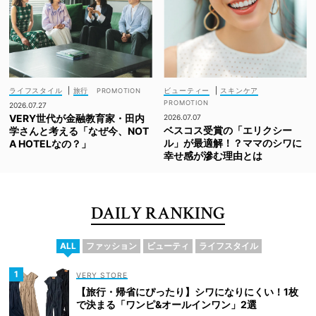
ライフスタイル
|
旅行
ビューティー
|
スキンケア
2026.07.27
VERY世代が金融教育家・田内
2026.07.07
ベスコス受賞の「エリクシー
学さんと考える「なぜ今、NOT
ル」が最適解！？ママのシワに
A HOTELなの？」
幸せ感が滲む理由とは
DAILY RANKING
ALL
ファッション
ビューティ
ライフスタイル
VERY STORE
【旅行・帰省にぴったり】シワになりにくい！1枚
で決まる「ワンピ&オールインワン」2選