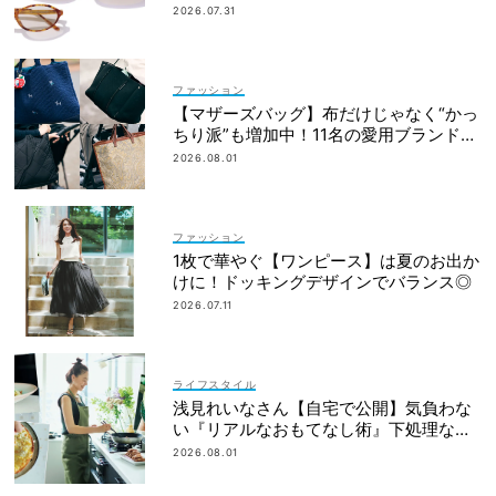
ォルム”が最旬！
2026.07.31
ファッション
【マザーズバッグ】布だけじゃなく“かっ
ちり派”も増加中！11名の愛用ブランド
は？
2026.08.01
ファッション
1枚で華やぐ【ワンピース】は夏のお出か
けに！ドッキングデザインでバランス◎
2026.07.11
ライフスタイル
浅見れいなさん【自宅で公開】気負わな
い『リアルなおもてなし術』下処理なし
レシピや愛用品も
2026.08.01