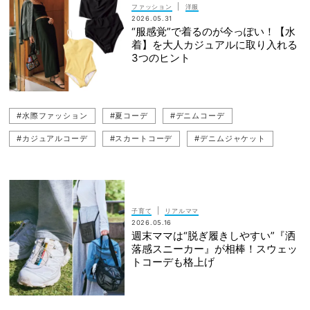
#ぺたんこ（フラットシューズ）
#リップ
|
ファッション
洋服
2026.05.31
“服感覚”で着るのが今っぽい！【水
着】を大人カジュアルに取り入れる
3つのヒント
#水際ファッション
#夏コーデ
#デニムコーデ
#カジュアルコーデ
#スカートコーデ
#デニムジャケット
#デニム
#神山まりあ
#大人カジュアル
#水着
#リラクシーカジュアル
#スタイリスト
#カジュアル
#キレイめカジュアル
|
子育て
リアルママ
2026.05.16
週末ママは“脱ぎ履きしやすい”『洒
落感スニーカー』が相棒！スウェッ
トコーデも格上げ