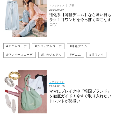
|
ファッション
洋服
2026.07.07
進化系【薄軽デニム】なら暑い日も
ラク！甘ワンピを今っぽく着こなす
コツ
#デニムコーデ
#カジュアルコーデ
#薄色デニム
#ワンピースコーデ
#甘カジュアル
#デニム
#甘ワンピ
#ワンピース
#カジュアル
#夏コーデ
#NEEDBY heritage（ニードバイヘリテージ）
#近藤千尋
ファッション
2026.06.05
ママにブレイク中『韓国ブランド』
を徹底ガイド！今すぐ取り入れたい
トレンドが勢揃い