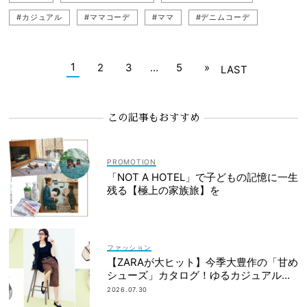
#カジュアル
#ママコーデ
#ママ
#デニムコーデ
#カジュアルコーデ
#黒デニム
#読者スナップ
1
2
3
…
5
»
LAST
この記事もおすすめ
「NOT A HOTEL」で子どもの記憶に一生
残る【極上の家族旅】を
ファッション
【ZARAが大ヒット】今季大豊作の「甘め
シューズ」カタログ！ゆるカジュアルの
鮮度アップに◎
2026.07.30