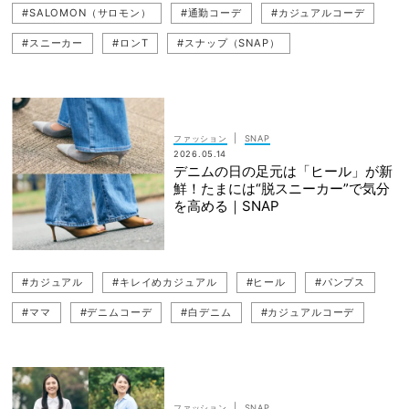
#SALOMON（サロモン）
#通勤コーデ
#カジュアルコーデ
#スニーカー
#ロンT
#スナップ（SNAP）
#スウェットコーデ
#週末
#VERYリアルママ
#カジュアル
#読者スナップ
#習い事
#ママコーデ
#スニーカーコーデ
|
ファッション
SNAP
2026.05.14
デニムの日の足元は「ヒール」が新
鮮！たまには“脱スニーカー”で気分
を高める｜SNAP
#カジュアル
#キレイめカジュアル
#ヒール
#パンプス
#ママ
#デニムコーデ
#白デニム
#カジュアルコーデ
#ブルーデニム
#デニム
#読者スナップ
#スナップ（SNAP）
|
ファッション
SNAP