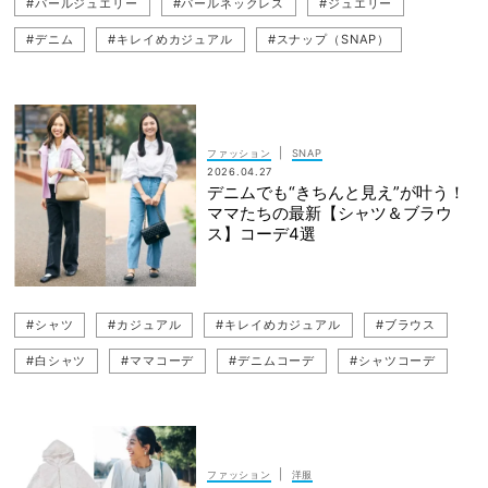
#パールジュエリー
#パールネックレス
#ジュエリー
#デニム
#キレイめカジュアル
#スナップ（SNAP）
#スナップ(SNAP)
#カジュアル
#ママコーデ
#パール
#デニムコーデ
#カジュアルコーデ
|
ファッション
SNAP
2026.04.27
デニムでも“きちんと見え”が叶う！
ママたちの最新【シャツ＆ブラウ
ス】コーデ4選
#シャツ
#カジュアル
#キレイめカジュアル
#ブラウス
#白シャツ
#ママコーデ
#デニムコーデ
#シャツコーデ
#ブラウスコーデ
#デニム
#大人カジュアル
#スナップ（SNAP）
#読者スナップ
|
ファッション
洋服