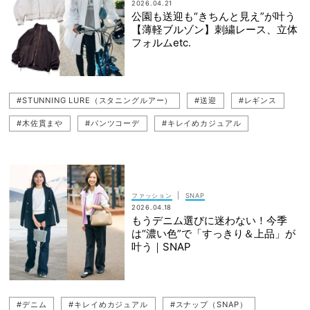
2026.04.21
公園も送迎も“きちんと見え”が叶う
【薄軽ブルゾン】刺繍レース、立体
フォルムetc.
#STUNNING LURE（スタニングルアー）
#送迎
#レギンス
#木佐貫まや
#パンツコーデ
#キレイめカジュアル
#カジュアルコーデ
#ANAYI（アナイ）
#公園コーデ（公園ファッション）
#レギンスコーデ
#公園ママ
#春コーデ
#アウター
#LE PHIL（ル フィル）
|
ファッション
SNAP
2026.04.18
#カジュアル
#アウターコーデ
#23区
#春アウター
もうデニム選びに迷わない！今季
は“濃い色”で「すっきり＆上品」が
#ブルゾン
叶う｜SNAP
#デニム
#キレイめカジュアル
#スナップ（SNAP）