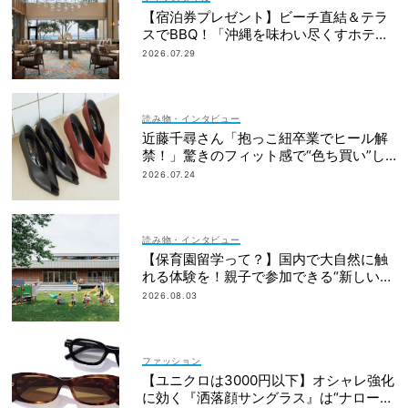
【宿泊券プレゼント】ビーチ直結＆テラ
スでBBQ！「沖縄を味わい尽くすホテ
ル」2段ベッドやコネクティングルームも
2026.07.29
読み物・インタビュー
近藤千尋さん「抱っこ紐卒業でヒール解
禁！」驚きのフィット感で“色ち買い”し
たパンプスって？
2026.07.24
読み物・インタビュー
【保育園留学って？】国内で大自然に触
れる体験を！親子で参加できる“新しい選
択肢”
2026.08.03
ファッション
【ユニクロは3000円以下】オシャレ強化
に効く『洒落顔サングラス』は“ナローフ