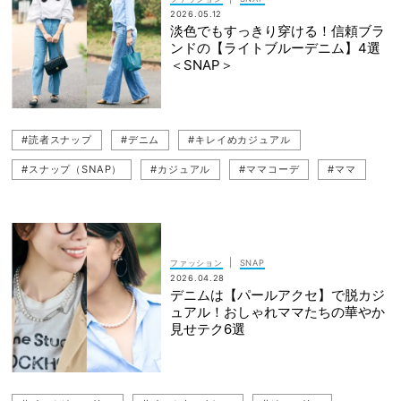
2026.05.12
淡色でもすっきり穿ける！信頼ブラ
ンドの【ライトブルーデニム】4選
＜SNAP＞
#読者スナップ
#デニム
#キレイめカジュアル
#スナップ（SNAP）
#カジュアル
#ママコーデ
#ママ
#デニムコーデ
#カジュアルコーデ
#薄色デニム
|
ファッション
SNAP
2026.04.28
デニムは【パールアクセ】で脱カジ
ュアル！おしゃれママたちの華やか
見せテク6選