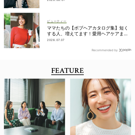
ビューティー
ママたちの【ボブヘアカタログ集】短く
する人、増えてます！愛用ヘアケアまで
全部見せ
2026.07.07
Recommended by
FEATURE