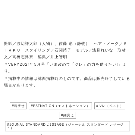
.
撮影／渡辺謙太郎（人物）、佐藤 彩（静物） ヘア・メーク／Ｋ
ＩＫＫＵ スタイリング／石関靖子 モデル／浅見れいな 取材・
文／高橋志津奈 編集／井上智明
＊VERY2021年5月号「いま改めて「ジレ」の力を借りたい!」よ
り。
＊掲載中の情報は誌面掲載時のものです。商品は販売終了している
場合があります。
#着痩せ
#ESTNATION（エストネーション）
#ジレ（ベスト）
#細見え
#JOUNAL STANDARD L'ESSAGE（ジャーナル スタンダード レサージ
ュ）