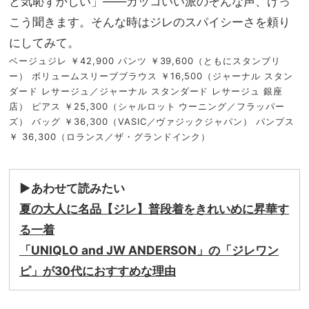
と気恥ずかしい」――カッコいい派のそんな声、けっ
こう聞きます。そんな時はジレのスパイシーさを頼り
にしてみて。
ベージュジレ ￥42,900 パンツ ￥39,600（ともにスタンブリ
ー） ボリュームスリーブブラウス ￥16,500（ジャーナル スタン
ダード レサージュ／ジャーナル スタンダード レサージュ 銀座
店） ピアス ￥25,300（シャルロット ウーニング／フラッパー
ズ） バッグ ￥36,300（VASIC／ヴァジックジャパン） パンプス
￥ 36,300（ロランス／ザ・グランドインク）
▶︎あわせて読みたい
夏の大人に名品【ジレ】普段着をきれいめに昇華す
る一着
「UNIQLO and JW ANDERSON」の「ジレワン
ピ」が30代におすすめな理由