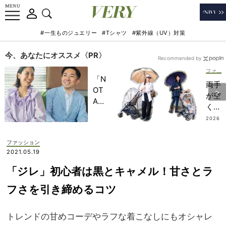
#一生ものジュエリー
#Tシャツ
#紫外線（UV）対策
今、あなたにオススメ〈PR〉
Recommended by
ファッション
「N
両手
OT
が空
A
くか
HO
ら快
2026
TEL
.07.11
適！
」で
ベビ
ファッション
子ど
ーカ
2021.05.19
もの
ーマ
記憶
「ジレ」初心者は黒とキャメル！甘さとラ
マの
に一
「ハ
フさを引き締めるコツ
生残
ンズ
る
フリ
【極
トレンドの甘めコーデやラフな着こなしにもオシャレ
ー名
上の