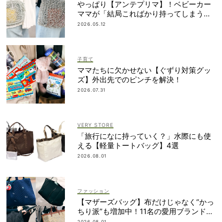
やっぱり【アンテプリマ】！ベビーカー
ママが「結局こればかり持ってしまう」
納得の理由
2026.05.12
子育て
ママたちに欠かせない【ぐずり対策グッ
ズ】外出先でのピンチを解決！
2026.07.31
VERY STORE
「旅行になに持っていく？」水際にも使
える【軽量トートバッグ】4選
2026.08.01
ファッション
【マザーズバッグ】布だけじゃなく“かっ
ちり派”も増加中！11名の愛用ブランド
は？
2026.08.01