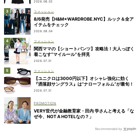
2026.08.02
ファッション
8/6発売【H&M×WARDROBE.NYC】ルック＆全ア
イテムをチェック
2026.08.04
ファッション
関西ママの【ショートパンツ】攻略法！大人っぽく
着こなす“マイルール”を拝見
2026.07.31
ファッション
【ユニクロは3000円以下】オシャレ強化に効く
『洒落顔サングラス』は“ナローフォルム”が最旬！
2026.07.31
VERY世代が金融教育家・田内 学さんと考える「な
ぜ今、NOT A HOTELなの？」
Recommended by