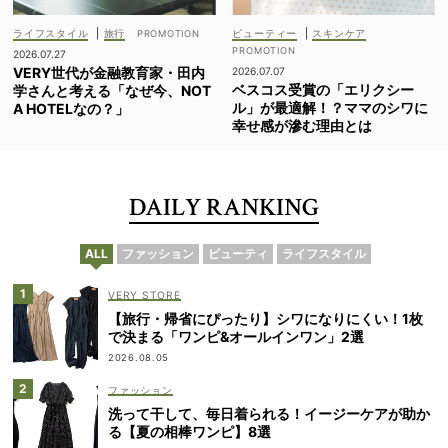
ライフスタイル
|
旅行
ビューティー
|
スキンケア
2026.07.27
VERY世代が金融教育家・田内
2026.07.07
ベスコス受賞の「エリクシー
学さんと考える「なぜ今、NOT
ル」が最適解！？ママのシワに
A HOTELなの？」
幸せ感が滲む理由とは
DAILY RANKING
ALL
ファッション
ビューティ
ライフスタイル
VERY STORE
【旅行・帰省にぴったり】シワになりにくい！1枚
で決まる「ワンピ&オールインワン」2選
2026.08.05
ファッション
洗って干して、毎日着られる！イージーケアが助か
る【夏の相棒ワンピ】8選