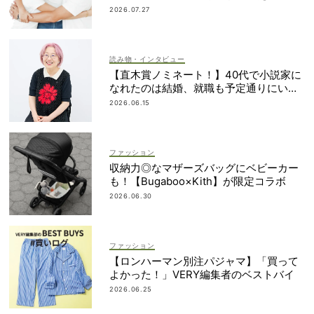
簿も大公開
2026.07.27
読み物・インタビュー
【直木賞ノミネート！】40代で小説家に
なれたのは結婚、就職も予定通りにいか
なかったから｜朝倉かすみさん
2026.06.15
ファッション
収納力◎なマザーズバッグにベビーカー
も！【Bugaboo×Kith】が限定コラボ
2026.06.30
ファッション
【ロンハーマン別注パジャマ】「買って
よかった！」VERY編集者のベストバイ
2026.06.25