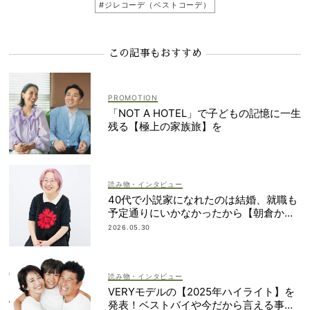
#ジレコーデ（ベストコーデ）
この記事もおすすめ
「NOT A HOTEL」で子どもの記憶に一生
残る【極上の家族旅】を
読み物・インタビュー
40代で小説家になれたのは結婚、就職も
予定通りにいかなかったから【朝倉かす
みさん】
2026.05.30
読み物・インタビュー
VERYモデルの【2025年ハイライト】を
発表！ベストバイや今だから言える事件