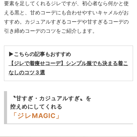
品」
要素を足してくれるジレですが、初心者なら何かと使
家族
おし
旅】
える黒と、甘めコーデにも合わせやすいキャメルがお
ゃれ
を
すすめ。カジュアルすぎるコーデや甘すぎるコーデの
SN
AP
引き締めコーデのコツをご紹介します。
▶︎こちらの記事もおすすめ
【ジレで着痩せコーデ】シンプル服でも決まる着こ
なしのコツ３選
〝甘すぎ・カジュアルすぎ〟を
控えめにしてくれる
「ジレMAGIC」