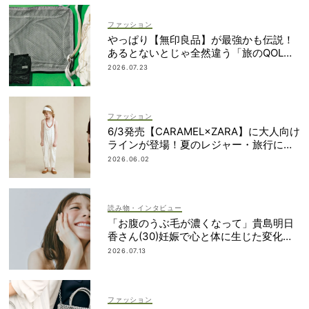
ファッション
やっぱり【無印良品】が最強かも伝説！
あるとないとじゃ全然違う「旅のQOL爆
上げアイテム」
2026.07.23
ファッション
6/3発売【CARAMEL×ZARA】に大人向け
ラインが登場！夏のレジャー・旅行にも
おすすめ
2026.06.02
読み物・インタビュー
「お腹のうぶ毛が濃くなって」貴島明日
香さん(30)妊娠で心と体に生じた変化も
「愛しいです」
2026.07.13
ファッション