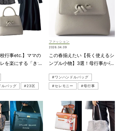
ファッション
2026.04.09
校行事etc.】ママの
この春揃えたい【長く使えるシ
ャレを楽にする「きち
ンプル小物】3選！母行事から
物」リスト9選
仕事まで活躍必至
#ワンハンドルバッグ
ドルバッグ
#23区
#セレモニー
#母行事
（アナイ）
#BEBE（べべ）
ー
#カチューシャ
プラステ）
#母行事
#L'arcobaleno（ラルコバレーノ）
#BEBE（べべ）
#バッグ
#母行事コーデ
#お仕事ママ（ワーママ）