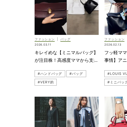
#Ameri
#セットア
#ジャケッ
ファッション
|
バッグ
ファッション
#お仕事マ
2026.03.11
2026.02.13
#バッグ
キレイめな【ミニマルバッグ】
フッ軽マ
#ハレの日
が注目株！高感度ママから支持
事情】アニ
#VASIC
されるブランド3選
い手に取
#ハンドバッグ
#バッグ
#園行事
#VERY的
#ミニバッ
#ハンドバ
#VASIC（ヴァジック）
#BALEN
#ママファッション
#通勤
#母行事
#ショルダーバッグ
#VASIC
#黒バッグ
#桐谷美玲
#ANTEP
#Valex