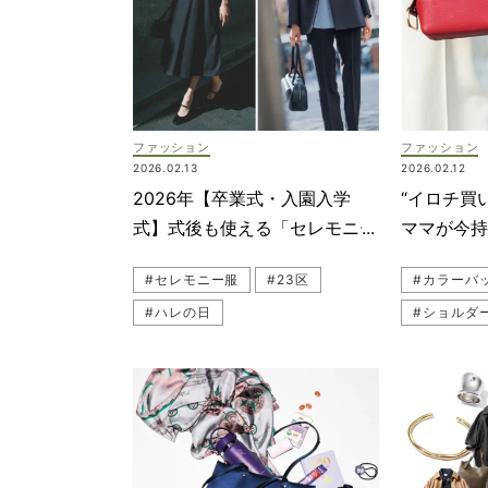
#ブランド
#GOYAR
#読者スナ
ファッション
ファッション
#ハンドバ
2026.02.13
2026.02.12
#DELVA
2026年【卒業式・入園入学
“イロチ買
式】式後も使える「セレモニー
ママが今
#カラーバ
服」8選！小物や子ども服も
グ』4選
#セレモニー服
#23区
#カラーバ
#チームVE
#ハレの日
#ショルダ
#ショルダ
#VASIC（ヴァジック）
#ミニバッ
#園行事
#ブランド
#グリーンレーベル リラクシング
#チームVE
#セレモニー
#VASIC
#ANAYI（アナイ）
#母行事
#Valex