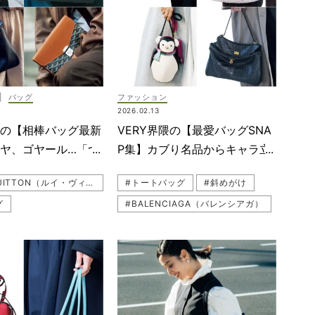
（アメリ）
#小物
#ハレの日
ップ
#復職（職場復帰）
#L'arcobaleno（ラルコバレーノ）
#ハンドバッグ
ト
#VASIC（ヴァジック）
|
バッグ
ファッション
マ（ワーママ）
#ヘアアクセ
2026.02.13
#ジレ（ベスト）
マの【相棒バッグ最新
VERY界隈の【最愛バッグSNA
#小物
ヤ、ゴヤール…「つ
P集】カブり名品からキャラ立
（ヴァジック）
っちゃう」名品揃い！
ちバッグまで19連発！
#LOUIS VUITTON（ルイ・ヴィトン）
#トートバッグ
#斜めがけ
#復職（職場復帰）
グ
#BALENCIAGA（バレンシアガ）
ッグ
#ワンピース
CIAGA（バレンシアガ）
#ANYA HINDMARCH（アニヤ・ハインドマーチ）
#UNITED ARROWS green label relaxing（ユナイテッド アローズ グリーン レーベル リラクシング）
#ANYA HINDMARCH（アニヤ・ハインドマーチ）
#VASIC（ヴァジック）
（ヴァジック）
#ANTEPRIMA（アンテプリマ）
RIMA（アンテプリマ）
#Valextra（ヴァレクストラ）
tra（ヴァレクストラ）
#黒バッグ