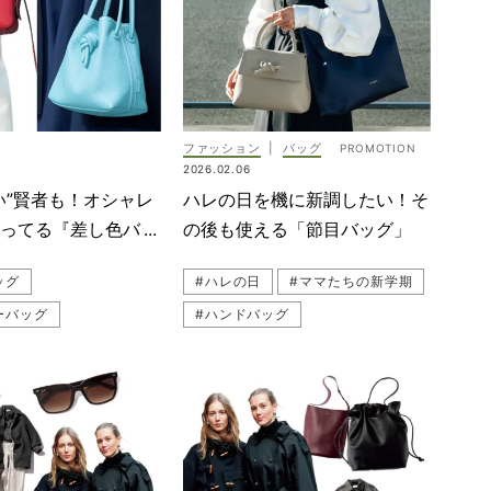
バッグ
#GOYARD（ゴヤール）
D（ゴヤール）
#ブランドバッグ
ップ
#PIERRE HARDY（ピエール アルディ）
#PIERRE HARDY（ピエール アルディ）
#ハンドバッグ
ファッション
|
バッグ
ッグ
#DELVAUX（デルヴォー）
2026.02.06
UX（デルヴォー）
#kate spade new york（ケイト・スペード ニューヨーク）
い”賢者も！オシャレ
ハレの日を機に新調したい！そ
#kate spade new york（ケイト・スペード ニューヨーク）
#SNAP
#ショルダーバッグ
持ってる『差し色バッ
の後も使える「節目バッグ」
ッグ
#SNAP
#チームVERY
#ミニバッグ
ッグ
#ハレの日
#ママたちの新学期
RY
#トートバッグ
ーバッグ
#ハンドバッグ
ーバッグ
グ
#斜めがけ
#卒入園・卒入学
#学校行事
バッグ
#岡本あずさ
#トートバッグ
RY
#読者スナップ
#VASIC（ヴァジック）
（ヴァジック）
#入学式・入園式
tra（ヴァレクストラ）