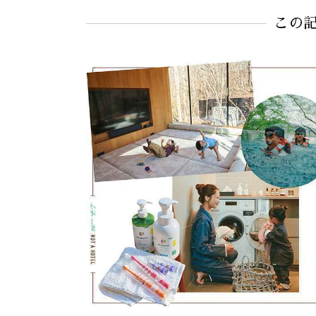
#バッグ
#VASIC
この
#LUDLOW（ラドロー）
#ウエスト
#リュック
#斜めがけ
#トートバッグ
#BONAVENTURA（ボナベンチュラ）
#VASIC（ヴァジック）
#NEW ERA（ニューエラ）
#ウエストポーチ
#レイングッズ
#PVC
#サブバッグ
#Bonpoint（ボンポワン）
#ビッグトート