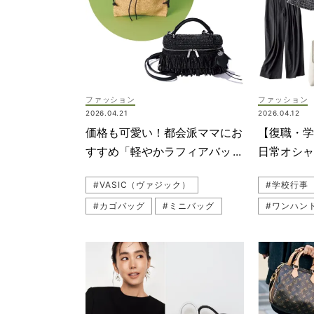
ファッション
ファッション
2026.04.21
2026.04.12
価格も可愛い！都会派ママにお
【復職・学
すすめ「軽やかラフィアバッ
日常オシ
グ」3選
んと服＆小
#VASIC（ヴァジック）
#学校行事
#カゴバッグ
#ミニバッグ
#ワンハン
#新作バッグ
#ハンドバッグ
#ANAYI
#MICHAEL KORS（マイケル・コース）
#セレモニ
#リゾート
#バッグ
#PLST（
#公園ファッション
#ツイード
#パンツ