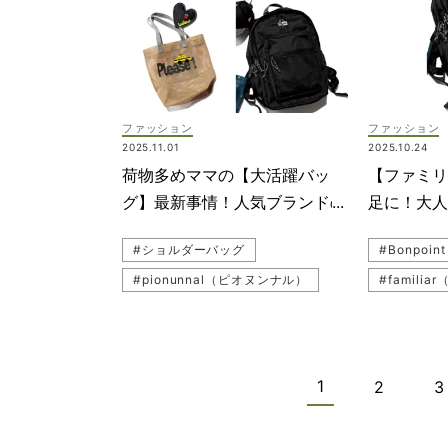
#ベルト
#黒パンプ
#ATON（
ファッション
ファッション
#薄色デニ
2025.11.01
2025.10.24
#VASIC
荷物多めママの【大活躍バッ
【ファミリ
#シルバー
グ】最新事情！人気ブランドの
足に！大
#自転車コ
新作も続々登場
エストポー
#ショルダーバッグ
#Bonpoi
#地金ジュ
#pionunnal（ピオヌンナル）
#famili
#デニムコ
#ポシェット
#斜めがけ
#デニム
#RALPH LAUREN（ラルフローレン）
#NEW E
#MONTBLANC（モンブラン）
#バッグ
1
2
3
#雨の日
#親子コー
#familiar（ファミリア）
#リュック