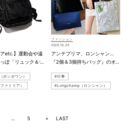
#トートバッグ
#ブレスレット
#アウター
ス
#レザー
#トートバッグ
エイトン）
#ベルト
#ATON（エイトン）
#J＆M Davidson（J＆M デヴィッドソン）
ファッション
ム
2025.10.20
（ヴァジック）
アetc.】運動会や遠
アンテプリマ、ロンシャン…
アクセ
#ヘアアクセ
人っぽ「リュック＆ウ
『2個＆3個持ちバッグ』のオ
ーデ
#モデル
チ」5選
シャレな組合わせ5選
nt（ボンポワン）
#行事
エリー
ar（ファミリア）
#Longchamp（ロンシャン）
ーデ
#ミニマル
#ANYA HINDMARCH（アニヤ・ハインドマーチ）
RA（ニューエラ）
#学校行事
#ANTEPRIMA（アンテプリマ）
…
5
»
LAST
デ（親子リンク）
#トートバッグ
#黒バッグ
#トートバッグ
#VASIC（ヴァジック）