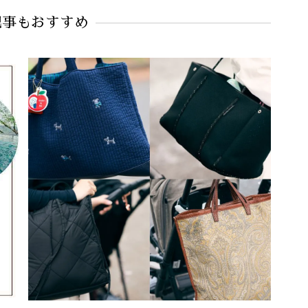
（ヴァジック）
#COACH（コーチ）
#通勤
記事もおすすめ
ポーチ
#園行事
#通勤コーデ
#サブバッグ
#ビッグトート
#母行事コーデ
#ショルダーバッグ
#バッグ
#ミニバッグ
#送迎
#リュック
#斜めがけ