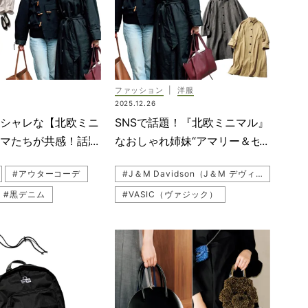
UX（デルヴォー）
#kate spade new york（ケイト・スペード ニューヨーク）
ファッション
|
洋服
2025.12.26
オシャレな【北欧ミニ
SNSで話題！『北欧ミニマル』
ママたちが共感！話題
なおしゃれ姉妹“アマリー＆セ
アマリー＆セシリー」
シリー”って？
#アウターコーデ
#J＆M Davidson（J＆M デヴィッドソン）
剖
#黒デニム
#VASIC（ヴァジック）
ニム
#アウター
#blanciris（ブランイリス）
ris（ブランイリス）
#リング
#地金ジュエリー
ット
#サングラス
#モデル
#黒パンプス
ドルバッグ
#レザー
#コート
#シューズ
ス）
#リング
#自転車コーデ
#ピアス