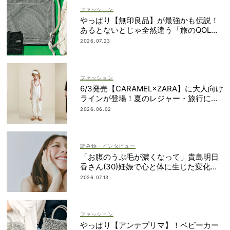
ファッション
やっぱり【無印良品】が最強かも伝説！
あるとないとじゃ全然違う「旅のQOL爆
上げアイテム」
2026.07.23
ファッション
6/3発売【CARAMEL×ZARA】に大人向け
ラインが登場！夏のレジャー・旅行にも
おすすめ
2026.06.02
読み物・インタビュー
「お腹のうぶ毛が濃くなって」貴島明日
香さん(30)妊娠で心と体に生じた変化も
「愛しいです」
2026.07.13
ファッション
やっぱり【アンテプリマ】！ベビーカー