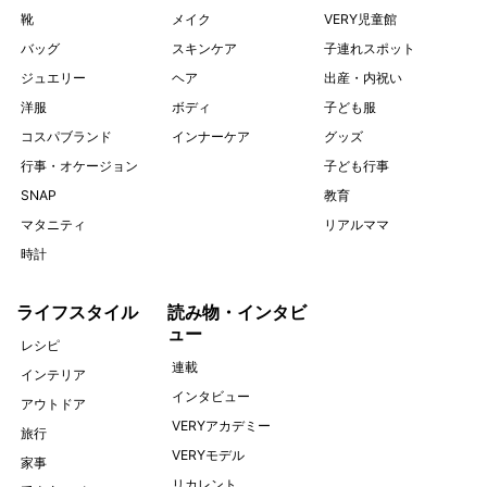
靴
メイク
VERY児童館
バッグ
スキンケア
子連れスポット
ジュエリー
ヘア
出産・内祝い
洋服
ボディ
子ども服
コスパブランド
インナーケア
グッズ
行事・オケージョン
子ども行事
SNAP
教育
マタニティ
リアルママ
時計
ライフスタイル
読み物・インタビ
ュー
レシピ
連載
インテリア
インタビュー
アウトドア
VERYアカデミー
旅行
VERYモデル
家事
リカレント