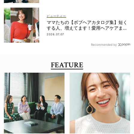
ビューティー
ママたちの【ボブヘアカタログ集】短く
する人、増えてます！愛用ヘアケアまで
全部見せ
2026.07.07
Recommended by
FEATURE