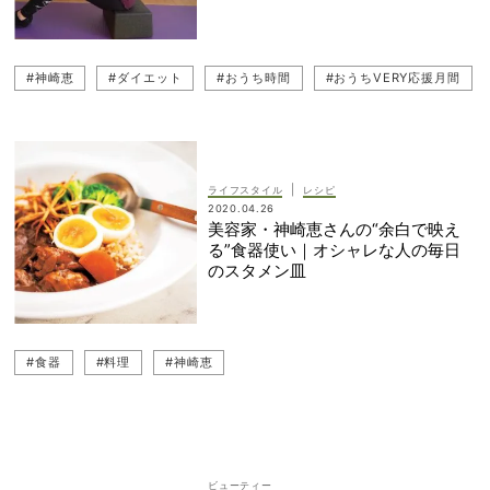
#神崎恵
#ダイエット
#おうち時間
#おうちVERY応援月間
|
ライフスタイル
レシピ
2020.04.26
美容家・神崎恵さんの“余白で映え
る”食器使い｜オシャレな人の毎日
のスタメン皿
#食器
#料理
#神崎恵
ビューティー