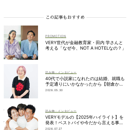
この記事もおすすめ
VERY世代が金融教育家・田内 学さんと
考える「なぜ今、NOT A HOTELなの？」
読み物・インタビュー
40代で小説家になれたのは結婚、就職も
予定通りにいかなかったから【朝倉かす
みさん】
2026.05.30
読み物・インタビュー
VERYモデルの【2025年ハイライト】を
発表！ベストバイや今だから言える事件
簿も大公開
2026.07.27