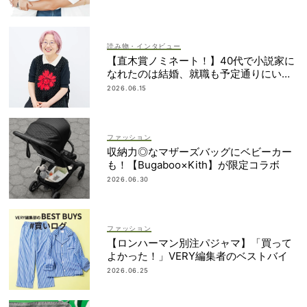
読み物・インタビュー
【直木賞ノミネート！】40代で小説家に
なれたのは結婚、就職も予定通りにいか
なかったから｜朝倉かすみさん
2026.06.15
ファッション
収納力◎なマザーズバッグにベビーカー
も！【Bugaboo×Kith】が限定コラボ
2026.06.30
ファッション
【ロンハーマン別注パジャマ】「買って
よかった！」VERY編集者のベストバイ
2026.06.25