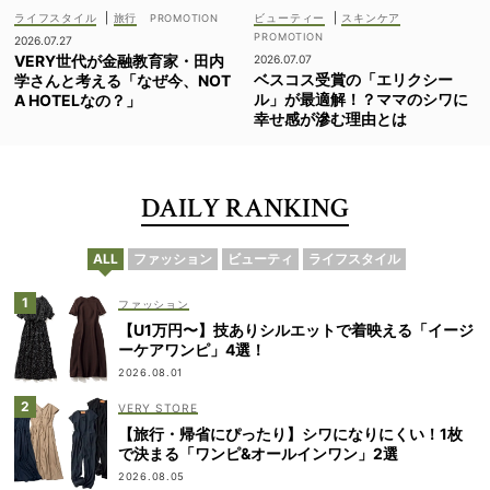
ライフスタイル
|
旅行
ビューティー
|
スキンケア
2026.07.27
VERY世代が金融教育家・田内
2026.07.07
ベスコス受賞の「エリクシー
学さんと考える「なぜ今、NOT
ル」が最適解！？ママのシワに
A HOTELなの？」
幸せ感が滲む理由とは
DAILY RANKING
ALL
ファッション
ビューティ
ライフスタイル
ファッション
【U1万円〜】技ありシルエットで着映える「イージ
ーケアワンピ」4選！
2026.08.01
VERY STORE
【旅行・帰省にぴったり】シワになりにくい！1枚
で決まる「ワンピ&オールインワン」2選
2026.08.05