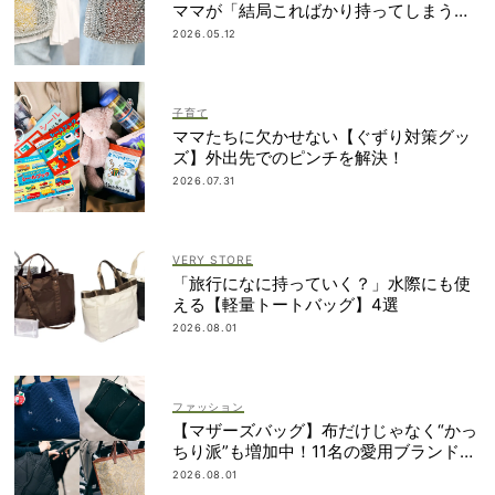
ママが「結局こればかり持ってしまう」
納得の理由
2026.05.12
子育て
ママたちに欠かせない【ぐずり対策グッ
ズ】外出先でのピンチを解決！
2026.07.31
VERY STORE
「旅行になに持っていく？」水際にも使
える【軽量トートバッグ】4選
2026.08.01
ファッション
【マザーズバッグ】布だけじゃなく“かっ
ちり派”も増加中！11名の愛用ブランド
は？
2026.08.01