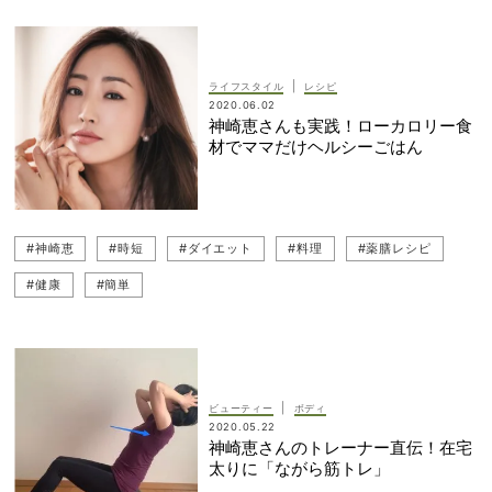
|
ライフスタイル
レシピ
2020.06.02
神崎恵さんも実践！ローカロリー食
材でママだけヘルシーごはん
#神崎恵
#時短
#ダイエット
#料理
#薬膳レシピ
#健康
#簡単
|
ビューティー
ボディ
2020.05.22
神崎恵さんのトレーナー直伝！在宅
太りに「ながら筋トレ」