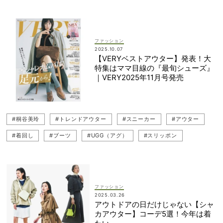
#白Tシャツ
#アウターコーデ
#23区
#ショートコート
#ブルゾン
#ボアコート
#トレンドアウター
#CURENSOLOGY（カレンソロジー）
#岡本あずさ
ファッション
2025.10.07
【VERYベストアウター】発表！大
特集はママ目線の『最旬シューズ』
｜VERY2025年11月号発売
#桐谷美玲
#トレンドアウター
#スニーカー
#アウター
#着回し
#ブーツ
#UGG（アグ）
#スリッポン
ファッション
2025.03.26
アウトドアの日だけじゃない【シャ
カアウター】コーデ5選！今年は着