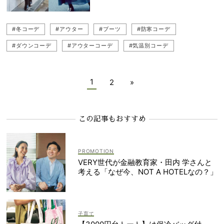
#冬コーデ
#アウター
#ブーツ
#防寒コーデ
#ダウンコーデ
#アウターコーデ
#気温別コーデ
#トレンドアウター
1
2
»
この記事もおすすめ
VERY世代が金融教育家・田内 学さんと
考える「なぜ今、NOT A HOTELなの？」
子育て