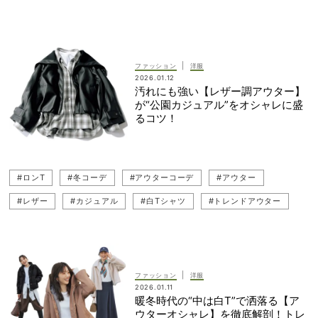
#シャカシャカ
#エコレザー
#撥水
|
ファッション
洋服
2026.01.12
汚れにも強い【レザー調アウター】
が“公園カジュアル”をオシャレに盛
るコツ！
#ロンT
#冬コーデ
#アウターコーデ
#アウター
#レザー
#カジュアル
#白Tシャツ
#トレンドアウター
#PLST（プラステ）
#ママコーデ
#公園コーデ（公園ファッション）
#ADAM ET ROPE'（アダム エ ロペ）
#パンツコーデ
|
ファッション
洋服
2026.01.11
#カジュアルコーデ
暖冬時代の“中は白T”で洒落る【ア
ウターオシャレ】を徹底解剖！トレ