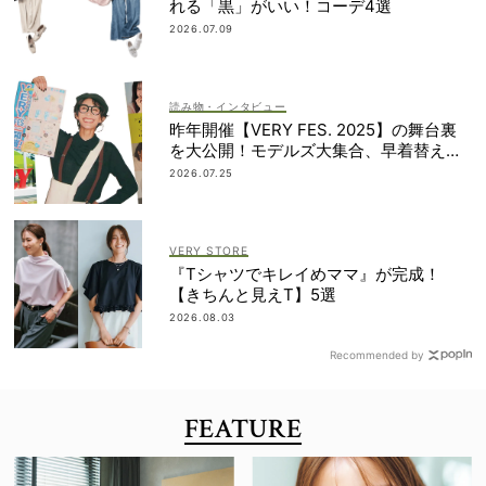
れる「黒」がいい！コーデ4選
2026.07.09
読み物・インタビュー
昨年開催【VERY FES. 2025】の舞台裏
を大公開！モデルズ大集合、早着替え作
戦etc.
2026.07.25
VERY STORE
『Tシャツでキレイめママ』が完成！
【きちんと見えT】5選
2026.08.03
Recommended by
FEATURE