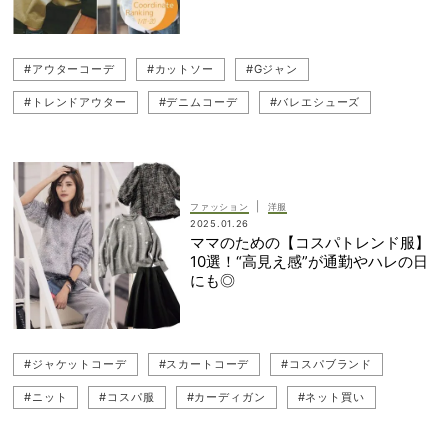
#アウターコーデ
#カットソー
#Gジャン
#トレンドアウター
#デニムコーデ
#バレエシューズ
#チノパン
#デニムジャケット
#ぺたんこ（フラットシューズ）
#人気コーデランキング
#カラーコートコーデ
|
ファッション
洋服
2025.01.26
ママのための【コスパトレンド服】
10選！“高見え感”が通勤やハレの日
にも◎
#ジャケットコーデ
#スカートコーデ
#コスパブランド
#ニット
#コスパ服
#カーディガン
#ネット買い
#チェックスカート
#トレンドアイテム
#ツイード