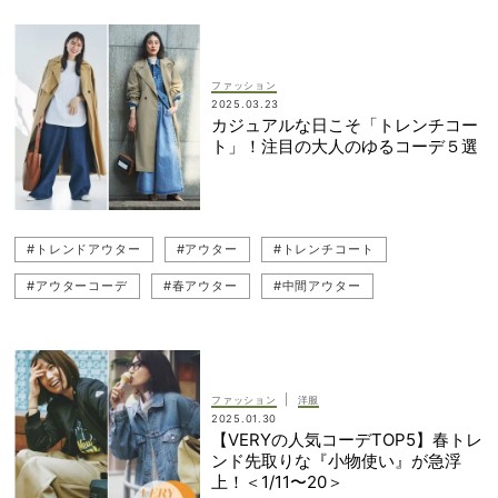
#春アウター
ファッション
2025.03.23
カジュアルな日こそ「トレンチコー
ト」！注目の大人のゆるコーデ５選
#トレンドアウター
#アウター
#トレンチコート
#アウターコーデ
#春アウター
#中間アウター
|
ファッション
洋服
2025.01.30
【VERYの人気コーデTOP5】春トレ
ンド先取りな『小物使い』が急浮
上！＜1/11〜20＞