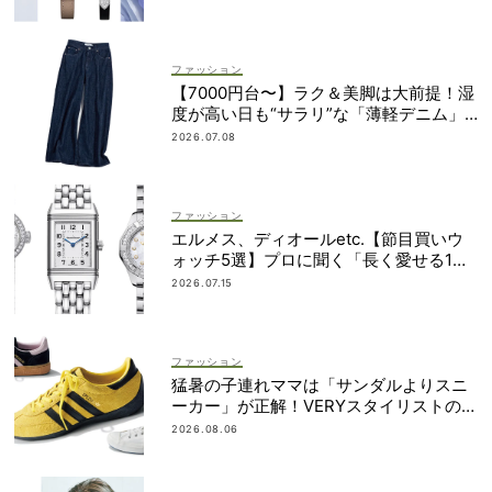
ファッション
【7000円台〜】ラク＆美脚は大前提！湿
度が高い日も“サラリ”な「薄軽デニム」3
選
2026.07.08
ファッション
エルメス、ディオールetc.【節目買いウ
ォッチ5選】プロに聞く「長く愛せる1
本」の選び方
2026.07.15
ファッション
猛暑の子連れママは「サンダルよりスニ
ーカー」が正解！VERYスタイリストの愛
用品5選
2026.08.06