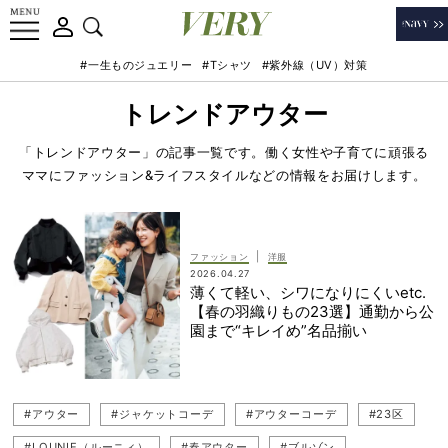
#一生ものジュエリー
#Tシャツ
#紫外線（UV）対策
トレンドアウター
「トレンドアウター」の記事一覧です。働く女性や子育てに頑張る
ママにファッション&ライフスタイルなどの情報をお届けします。
|
ファッション
洋服
2026.04.27
薄くて軽い、シワになりにくいetc.
【春の羽織りもの23選】通勤から公
園まで“キレイめ”名品揃い
#アウター
#ジャケットコーデ
#アウターコーデ
#23区
#LOUNIE（ルーニィ）
#春アウター
#ブルゾン