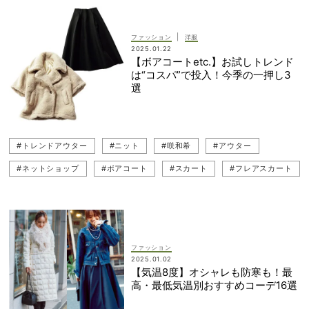
#読者スナップ
#ボアコート
#通勤コーデ
#トレンドアウター
#ニットコーデ
#咲和希
|
ファッション
洋服
2025.01.22
【ボアコートetc.】お試しトレンド
は“コスパ”で投入！今季の一押し3
選
#トレンドアウター
#ニット
#咲和希
#アウター
#ネットショップ
#ボアコート
#スカート
#フレアスカート
#ネット買い
#トレンドアイテム
ファッション
2025.01.02
【気温8度】オシャレも防寒も！最
高・最低気温別おすすめコーデ16選