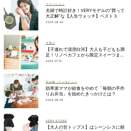
ファッション
夫婦で時計好き！VERYモデルの“買って
大正解”な【人生ウォッチ】ベスト３
2026.08.04
子育て
【子連れで清澄白河】大人も子どもも満
足！リノベカフェから限定スイーツまで
最旬スポット3選
2026.07.10
読み物・インタビュー
効率派ママが給食をやめて「毎朝の手作
りお弁当」を始めたきっかけとは？
2026.08.05
VERY STORE
【大人の甘トップス】はシーンレスに頼