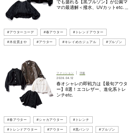
でも盛れる【黒ブルゾン】が公園マ
マの最適解＜撥水、UVカットetc.＞
#アウターコーデ
#春アウター
#トレンドアウター
#木佐貫まや
#アウター
#キレイめカジュアル
#ブルゾン
#LOUNIE（ルーニィ）
#公園コーデ（公園ファッション）
#スカートコーデ
#公園ママ
#THE RERACS（ザ・リラクス）
|
ファッション
洋服
2026.04.12
春オシャレの即戦力は【最旬アウタ
ー】8選！エコレザー、進化系トレ
ンチetc.
#春アウター
#シャカアウター
#トレンチ
#トレンドアウター
#アウター
#黒パンツ
#ブルゾン