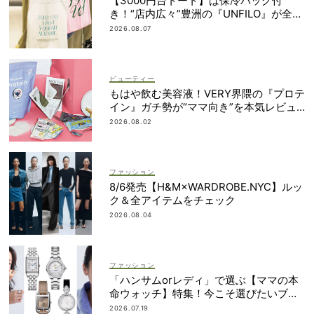
【3000円台トート】は保冷バッグ付
き！“店内広々”豊洲の『UNFILO』が全マ
マのオシャレと気分をアゲてくれる
2026.08.07
ビューティー
もはや飲む美容液！VERY界隈の『プロテ
イン』ガチ勢が“ママ向き”を本気レビュ
ー
2026.08.02
ファッション
8/6発売【H&M×WARDROBE.NYC】ルッ
ク＆全アイテムをチェック
2026.08.04
ファッション
「ハンサムorレディ」で選ぶ【ママの本
命ウォッチ】特集！今こそ選びたいブラ
ンド19選
2026.07.19