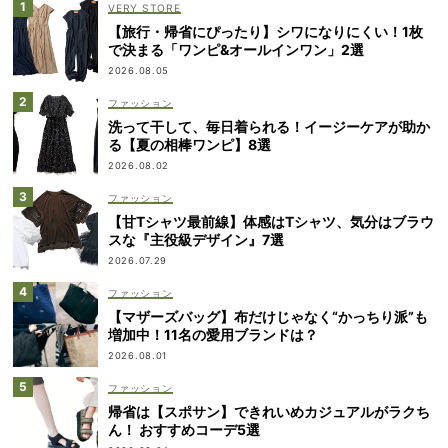
VERY STORE
【旅行・帰省にぴったり】シワになりにくい！1枚
で決まる「ワンピ&オールインワン」2選
2026.08.05
ファッション
洗って干して、毎日着られる！イージーケアが助か
る【夏の相棒ワンピ】8選
2026.08.02
ファッション
【甘Tシャツ最前線】体感はTシャツ、気分はブラウ
スな『主役級デザイン』7選
2026.07.29
ファッション
【マザーズバッグ】布だけじゃなく“かっちり派”も
増加中！11名の愛用ブランドは？
2026.08.01
ファッション
帰省は【スポサン】できれいめカジュアルがラクち
ん！ おすすめコーデ5選