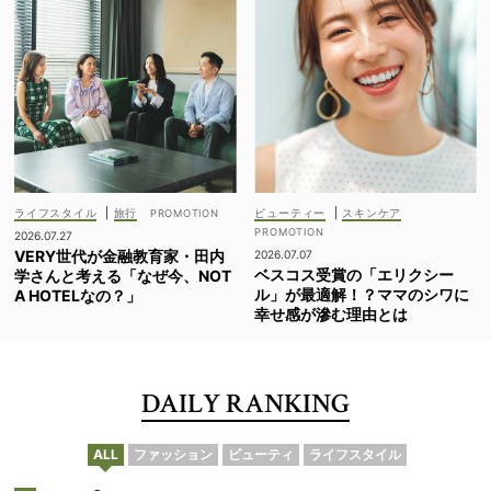
ライフスタイル
|
旅行
ビューティー
|
スキンケア
2026.07.27
VERY世代が金融教育家・田内
2026.07.07
ベスコス受賞の「エリクシー
学さんと考える「なぜ今、NOT
ル」が最適解！？ママのシワに
A HOTELなの？」
幸せ感が滲む理由とは
DAILY RANKING
ALL
ファッション
ビューティ
ライフスタイル