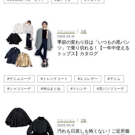
#スカートコーデ
#スウェットパンツ
#STUNNING LURE（スタニングルアー）
#ANAYI（アナイ）
#RIM.ARK（リムアーク）
#咲 和希
#ジャケット
|
ファッション
洋服
2026.04.15
#THE RERACS（ザ・リラクス）
#トレンドアウター
季節の変わり目は「いつもの黒パン
ツ」で乗り切れる！【一年中使える
#martinique（マルティニーク）
#LE PHIL（ル フィル）
トップス】カタログ
#送迎
#通勤コーデ
#SEA（シー）
#木佐貫まや
#ADAM ET ROPE'（アダム エ ロペ）
#スウェットコーデ
#デニムコーデ
#トレンチコート
#エコレザー
#デニム
#THIRD MAGAZINE（サードマガジン）
#子連れコーデ
#シャツコーデ
#神山まりあ
#トレンチ
#黒パンツコーデ
#春コーデ
#公園コーデ（公園ファッション）
#パンツコーデ
#春コーデ
#アウターコーデ
#アウター
#春アウター
#TATRAS（タトラス）
#黒パンツ
#シャカアウター
#ブルゾン
#シャカシャカ
#トレンドアウター
|
ファッション
洋服
2026.04.15
汚れも日差しも怖くない！ご近所服